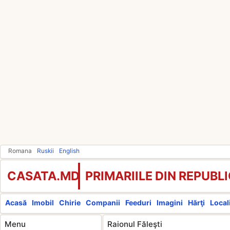
Romana
Ruskii
English
CASATA.MD
PRIMARIILE DIN REPUB
Acasă
Imobil
Chirie
Companii
Feeduri
Imagini
Hărţi
Locali
Menu
Raionul Făleşti