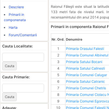
Raionul Făleşti este situat la latit
Descriere
133 metri fata de nivelul marii. 
Primarii in
recensamintului din anul 2014 popupl
componenata
Primarii in componenta Raionul F
Harta
Forum/Comentarii
Nr. Ord.
Denumire
Cauta Localitate:
1
Primaria Orasului Falesti
2
Primaria Comunei Albinetul
3
Primaria Satului Bocani
4
Primaria Satului Calinesti
5
Primaria Comunei Calugar
Cauta Primarie:
6
Primaria Satului Catranic
7
Primaria Comunei Chetris
8
Primaria Comunei Ciolacu 
9
Primaria Comunei Egorovc
Adauga:
10
Primaria Comunei Falestii N