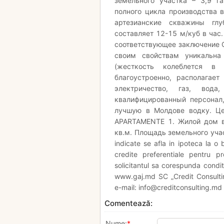
земельного участка – 3,9 г
полного цикла производства в
артезианские скважины гл
составляет 12-15 м/куб в час
соответствующее заключение О
своим свойствам уникальна
(жесткость колеблется в 
благоустроенно, располагае
электричество, газ, вод
квалифицированный персонал
лучшую в Молдове водку. Це
APARTAMENTE 1. Жилой дом в
кв.м. Площадь земельного участ
indicate se afla in ipoteca la o
credite preferentiale pentru p
solicitantul sa corespunda conditi
www.gaj.md SC „Credit Consult
e-mail: info@creditconsulting.md
Comentează:
Nume:
*