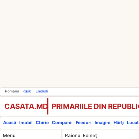
Romana
Ruskii
English
CASATA.MD
PRIMARIILE DIN REPUB
Acasă
Imobil
Chirie
Companii
Feeduri
Imagini
Hărţi
Locali
Menu
Raionul Edineţ