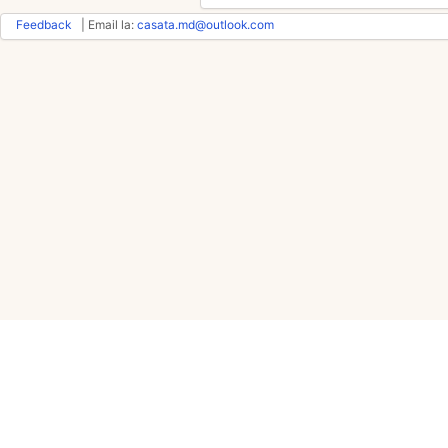
Feedback
| Email la:
casata.md@outlook.com