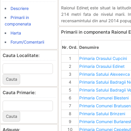
Raionul Edineţ este situat la latitu
Descriere
214 metri fata de nivelul marii. 
Primarii in
recensamintului din anul 2014 popupl
componenata
Primarii in componenta Raionul E
Harta
Forum/Comentarii
Nr. Ord.
Denumire
Cauta Localitate:
1
Primaria Orasului Cupcini
2
Primaria Orasului Edinet
3
Primaria Satului Alexeevca
4
Primaria Satului Badragii N
5
Primaria Satului Badragii V
Cauta Primarie:
6
Primaria Comunei Blesteni
7
Primaria Comunei Bratusen
8
Primaria Satului Brinzeni
9
Primaria Comunei Burlanest
Adauga:
10
Primaria Comunei Cepeleut