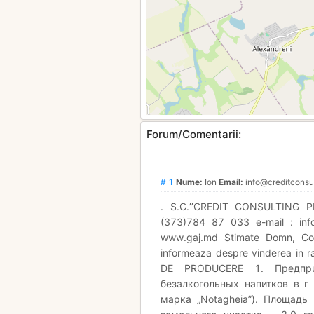
Forum/Comentarii:
# 1
Nume:
Ion
Email:
info@creditconsu
. S.C.’’CREDIT CONSULTING PRI
(373)784 87 033 e-mail : info
www.gaj.md Stimate Domn, Comp
informeaza despre vinderea in ra
DE PRODUCERE 1. Предпри
безалкогольных напитков в г 
марка „Notagheia”). Площадь