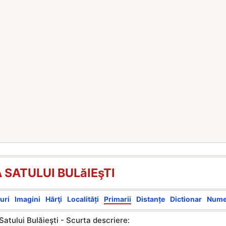
 SATULUI BULăIEşTI
uri
Imagini
Hărţi
Localități
Primarii
Distanțe
Dictionar
Num
Satului Bulăieşti - Scurta descriere: