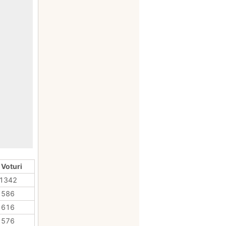
 Voturi
1342
586
616
576