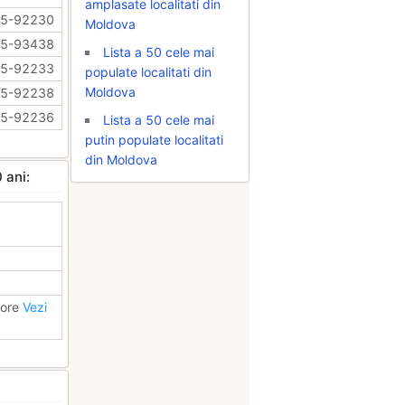
amplasate localitati din
35-92230
Moldova
35-93438
Lista a 50 cele mai
35-92233
populate localitati din
Moldova
35-92238
35-92236
Lista a 50 cele mai
putin populate localitati
din Moldova
 ani:
bore
Vezi