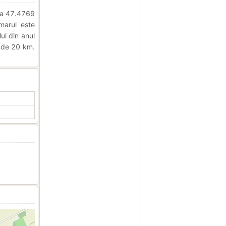
nea 47.4769
imarul este
ui din anul
e de 20 km.