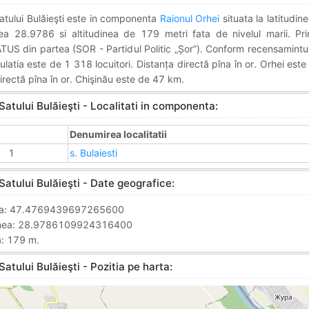
atului Bulăieşti este in componenta
Raionul Orhei
situata la latitudi
nea 28.9786 si altitudinea de 179 metri fata de nivelul marii. Pr
US din partea (SOR - Partidul Politic „Șor”). Conform recensamintul
atia este de 1 318 locuitori. Distanța directă pîna în or. Orhei est
irectă pîna în or. Chişinău este de 47 km.
Satului Bulăieşti - Localitati in componenta:
Denumirea localitatii
1
s. Bulaiesti
Satului Bulăieşti - Date geografice:
nea: 47.4769439697265600
inea: 28.9786109924316400
a: 179 m.
Satului Bulăieşti - Pozitia pe harta: