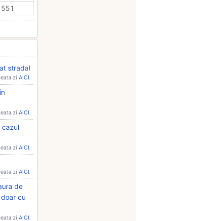
551
at stradal
ceata zi
AICI.
în
ceata zi
AICI.
n cazul
ceata zi
AICI.
ceata zi
AICI.
gaura de
a doar cu
ceata zi
AICI.