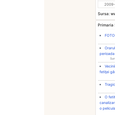
2009-
Sursa: 
Primaria S
FOTO /
Orarul
perioada
Sur
Vecini
fetiţei g
Tragic
O feti
canalizar
o pelicul