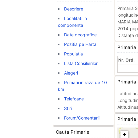
Primaria S
Descriere
longitudi
Localitati in
MARIA MAT
componenta
2014 popul
Date geografice
Distanța d
Pozitia pe Harta
Primaria 
Populatia
Nr. Ord.
Lista Consilierilor
Alegeri
Primaria 
Primarii in raza de 10
km
Latitudi
Telefoane
Longitud
Altitudine
Stiri
Forum/Comentarii
Primaria 
Cauta Primarie:
+