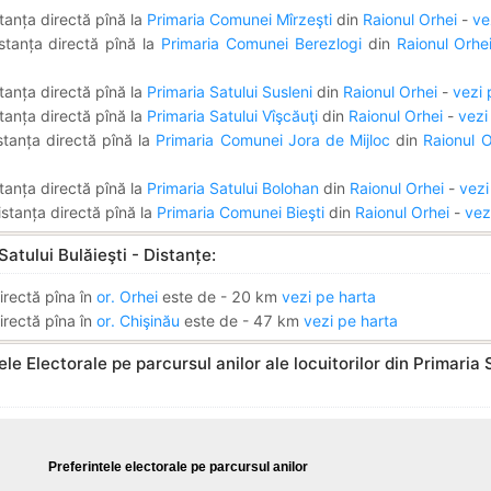
tanța directă pînă la
Primaria Comunei Mîrzeşti
din
Raionul Orhei
-
ve
stanța directă pînă la
Primaria Comunei Berezlogi
din
Raionul Orhe
tanța directă pînă la
Primaria Satului Susleni
din
Raionul Orhei
-
vezi 
tanța directă pînă la
Primaria Satului Vîşcăuţi
din
Raionul Orhei
-
vezi
stanța directă pînă la
Primaria Comunei Jora de Mijloc
din
Raionul O
tanța directă pînă la
Primaria Satului Bolohan
din
Raionul Orhei
-
vezi
stanța directă pînă la
Primaria Comunei Bieşti
din
Raionul Orhei
-
vez
Satului Bulăieşti - Distanțe:
irectă pîna în
or. Orhei
este de - 20 km
vezi pe harta
irectă pîna în
or. Chişinău
este de - 47 km
vezi pe harta
ele Electorale pe parcursul anilor ale locuitorilor din Primaria 
Preferintele electorale pe parcursul anilor