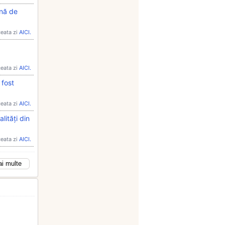
ână de
ceata zi
AICI.
ceata zi
AICI.
 fost
ceata zi
AICI.
ități din
ceata zi
AICI.
ai multe