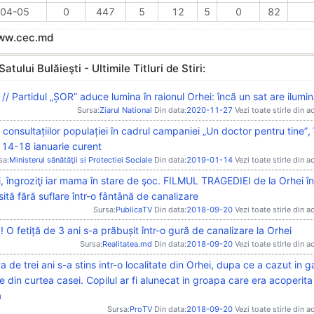
04-05
0
447
5
12
5
0
82
www.cec.md
atului Bulăieşti - Ultimile Titluri de Stiri:
/ Partidul „ȘOR” aduce lumina în raionul Orhei: încă un sat are ilumin
Sursa:
Ziarul National
Din data:
2020-11-27
Vezi toate stirle din a
 consultațiilor populației în cadrul campaniei „Un doctor pentru tine”, 
 14-18 ianuarie curent
sa:
Ministerul sănătăţii si Protectiei Sociale
Din data:
2019-01-14
Vezi toate stirle din a
i, îngroziţi iar mama în stare de şoc. FILMUL TRAGEDIEI de la Orhei î
ăsită fără suflare într-o fântână de canalizare
Sursa:
PublicaTV
Din data:
2018-09-20
Vezi toate stirle din a
! O fetiță de 3 ani s-a prăbușit într-o gură de canalizare la Orhei
Sursa:
Realitatea.md
Din data:
2018-09-20
Vezi toate stirle din a
ta de trei ani s-a stins intr-o localitate din Orhei, dupa ce a cazut in 
e din curtea casei. Copilul ar fi alunecat in groapa care era acoperit
a
Sursa:
ProTV
Din data:
2018-09-20
Vezi toate stirle din a