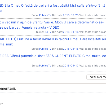
IE la Orhei. O fetiţă de trei ani a fost găsită fără suflare într-o fânt
re
Sursa:
PublicaTV
Din data:
2018-09-20
Vezi toate stirle din a
cis vecinul in ajun de Sfantul Vasile. Motivul care a determinat-o sa-l
ze pe barbat. Femeia, retinuta - VIDEO
Sursa:
ProTV
Din data:
2016-01-14
Vezi toate stirle din a
IE FOTO) Furtuna a făcut RAVAGII în raionul Orhei. Care localităţi au
 mai mult
Sursa:
PublicaTV
Din data:
2015-04-18
Vezi toate stirle din a
 REA! Vântul puternic a lăsat FĂRĂ CURENT ELECTRIC mai multe local
Sursa:
PublicaTV
Din data:
2015-04-17
Vezi toate stirle din a
Vezi aici m
mentarii:
sta