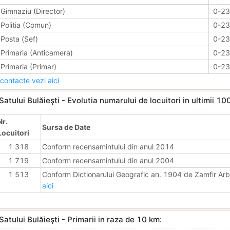
Gimnaziu (Director)
0-2
Politia (Comun)
0-2
Posta (Sef)
0-2
Primaria (Anticamera)
0-2
Primaria (Primar)
0-2
contacte vezi aici
Satului Bulăieşti - Evolutia numarului de locuitori in ultimii 100
Nr.
Sursa de Date
Locuitori
1 318
Conform recensamintului din anul 2014
1 719
Conform recensamintului din anul 2004
1 513
Conform Dictionarului Geografic an. 1904 de Zamfir Ar
aici
Satului Bulăieşti - Primarii in raza de 10 km: