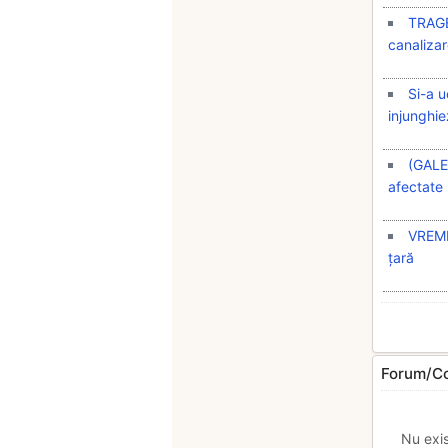
TRAGED
canaliza
Si-a u
injunghie
(GALER
afectate
VREME
țară
Forum/Co
Nu exi