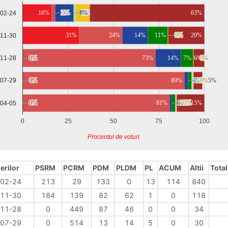
16%
10%
2%
2%
8%
0%
0%
1%
1%
63%
-02-24
31%
24%
14%
11%
0%
0%
0%
0%
20%
-11-30
-11-28
0%
0%
73%
14%
7%
6%
0%
0%
0%
0%
0%
0%
89%
2%
2%
2%
2%
1%
1%
0%
0%
5%
5%
-07-29
0%
0%
81%
1%
1%
2%
2%
1%
1%
0%
0%
15%
-04-05
0
25
50
75
100
Procentul de voturi
erilor
PSRM
PCRM
PDM
PLDM
PL
ACUM
Altii
Total
02-24
213
29
133
0
13
114
840
11-30
184
139
82
62
1
0
118
11-28
0
449
87
46
0
0
34
07-29
0
514
13
14
5
0
30