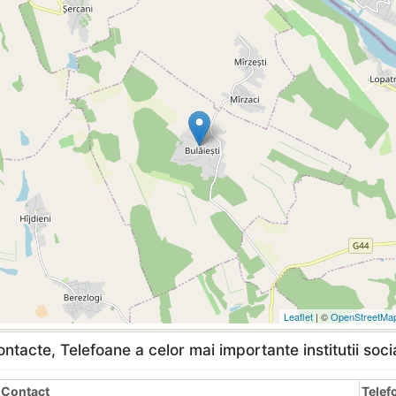
Leaflet
| ©
OpenStreetMa
ntacte, Telefoane a celor mai importante institutii soci
Contact
Telef