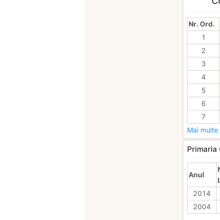
Co
Nr. Ord.
1
2
3
4
5
6
7
Mai multe 
Primaria 
Anul
2014
2004