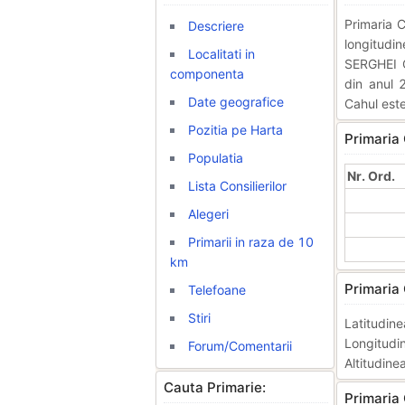
Primaria 
Descriere
longitudi
Localitati in
SERGHEI C
componenta
din anul 
Date geografice
Cahul este
Pozitia pe Harta
Primaria
Populatia
Nr. Ord.
Lista Consilierilor
Alegeri
Primarii in raza de 10
km
Primaria
Telefoane
Stiri
Latitudi
Longitud
Forum/Comentarii
Altitudine
Cauta Primarie:
Primaria 