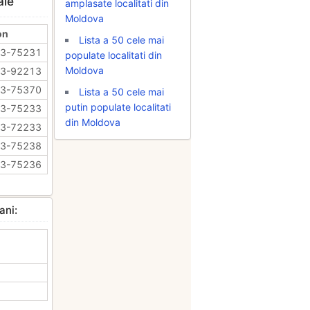
ale
amplasate localitati din
Moldova
on
Lista a 50 cele mai
73-75231
populate localitati din
Moldova
73-92213
73-75370
Lista a 50 cele mai
putin populate localitati
73-75233
din Moldova
73-72233
73-75238
73-75236
ani: