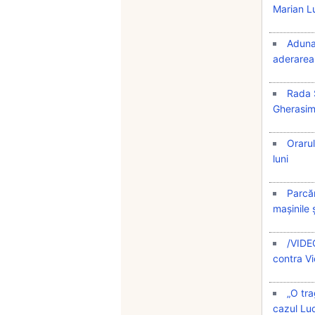
Marian L
Adunar
aderarea 
Rada S
Gherasi
Orarul
luni
Parcăr
mașinile ș
/VIDEO
contra Vi
„O tr
cazul Lud