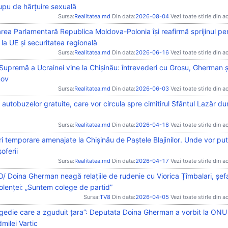
upu de hărțuire sexuală
Sursa:
Realitatea.md
Din data:
2026-08-04
Vezi toate stirle din a
ea Parlamentară Republica Moldova-Polonia își reafirmă sprijinul pe
la UE și securitatea regională
Sursa:
Realitatea.md
Din data:
2026-06-16
Vezi toate stirle din a
upremă a Ucrainei vine la Chișinău: întrevederi cu Grosu, Gherman ș
mov
Sursa:
Realitatea.md
Din data:
2026-06-03
Vezi toate stirle din a
 autobuzelor gratuite, care vor circula spre cimitirul Sfântul Lazăr du
Sursa:
Realitatea.md
Din data:
2026-04-18
Vezi toate stirle din a
i temporare amenajate la Chișinău de Paștele Blajinilor. Unde vor pu
oferii
Sursa:
Realitatea.md
Din data:
2026-04-17
Vezi toate stirle din a
/ Doina Gherman neagă relațiile de rudenie cu Viorica Țîmbalari, șef
olenței: „Suntem colege de partid”
Sursa:
TV8
Din data:
2026-04-05
Vezi toate stirle din a
agedie care a zguduit țara”: Deputata Doina Gherman a vorbit la ON
milei Vartic