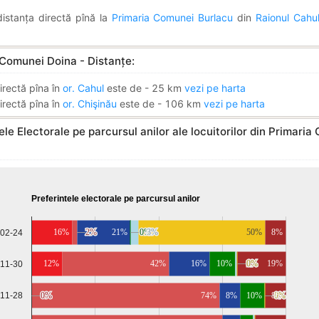
istanța directă pînă la
Primaria Comunei Burlacu
din
Raionul Cahu
 Comunei Doina - Distanțe:
irectă pîna în
or. Cahul
este de - 25 km
vezi pe harta
irectă pîna în
or. Chişinău
este de - 106 km
vezi pe harta
ele Electorale pe parcursul anilor ale locuitorilor din Primari
Preferintele electorale pe parcursul anilor
16%
2%
2%
21%
0%
0%
3%
3%
50%
8%
-02-24
12%
42%
16%
10%
0%
0%
1%
1%
19%
-11-30
-11-28
0%
0%
74%
8%
10%
8%
0%
0%
0%
0%