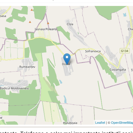
Leaflet
| ©
OpenStreetMa