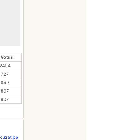
 Voturi
2494
727
859
807
807
acuzat pe