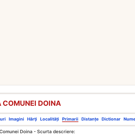
A COMUNEI DOINA
uri
Imagini
Hărţi
Localități
Primarii
Distanțe
Dictionar
Num
 Comunei Doina - Scurta descriere: