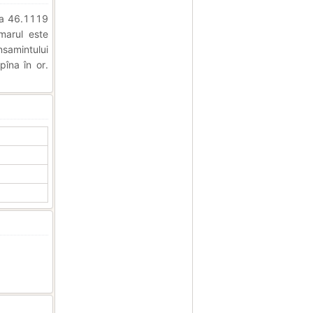
nea 46.1119
imarul este
samintului
pîna în or.