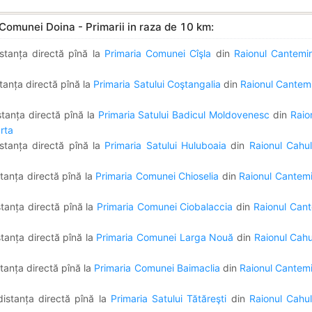
Comunei Doina - Primarii in raza de 10 km:
stanța directă pînă la
Primaria Comunei Cîşla
din
Raionul Cantemi
tanța directă pînă la
Primaria Satului Coştangalia
din
Raionul Cantemi
tanța directă pînă la
Primaria Satului Badicul Moldovenesc
din
Raio
rta
stanța directă pînă la
Primaria Satului Huluboaia
din
Raionul Cahu
tanța directă pînă la
Primaria Comunei Chioselia
din
Raionul Cantemi
tanța directă pînă la
Primaria Comunei Ciobalaccia
din
Raionul Cant
tanța directă pînă la
Primaria Comunei Larga Nouă
din
Raionul Cahu
tanța directă pînă la
Primaria Comunei Baimaclia
din
Raionul Cantemi
istanța directă pînă la
Primaria Satului Tătăreşti
din
Raionul Cahu