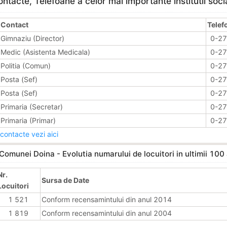
ntacte, Telefoane a celor mai importante institutii soci
Contact
Telef
Gimnaziu (Director)
0-2
Medic (Asistenta Medicala)
0-2
Politia (Comun)
0-2
Posta (Sef)
0-2
Posta (Sef)
0-2
Primaria (Secretar)
0-2
Primaria (Primar)
0-2
contacte vezi aici
Comunei Doina - Evolutia numarului de locuitori in ultimii 100 
Nr.
Sursa de Date
Locuitori
1 521
Conform recensamintului din anul 2014
1 819
Conform recensamintului din anul 2004