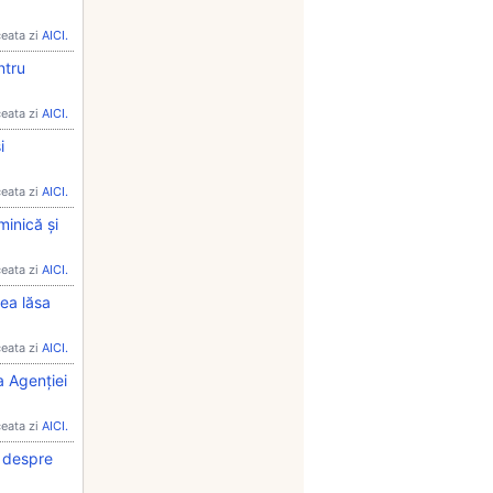
ceata zi
AICI.
ntru
ceata zi
AICI.
i
ceata zi
AICI.
minică și
ceata zi
AICI.
tea lăsa
ceata zi
AICI.
a Agenției
ceata zi
AICI.
U despre