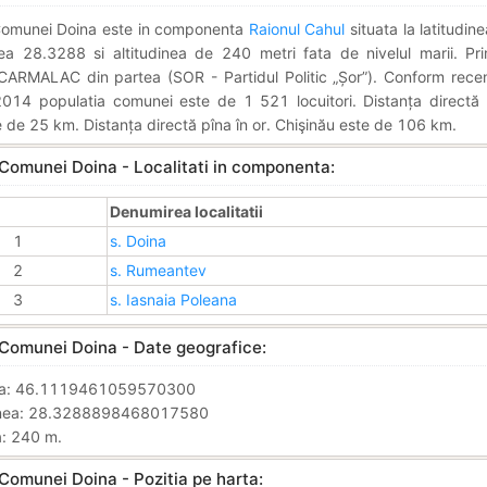
Comunei Doina este in componenta
Raionul Cahul
situata la latitudi
nea 28.3288 si altitudinea de 240 metri fata de nivelul marii. Pr
ARMALAC din partea (SOR - Partidul Politic „Șor”). Conform recen
2014 populatia comunei este de 1 521 locuitori. Distanța directă 
 de 25 km. Distanța directă pîna în or. Chişinău este de 106 km.
 Comunei Doina - Localitati in componenta:
Denumirea localitatii
1
s. Doina
2
s. Rumeantev
3
s. Iasnaia Poleana
 Comunei Doina - Date geografice:
nea: 46.1119461059570300
inea: 28.3288898468017580
a: 240 m.
Comunei Doina - Pozitia pe harta: