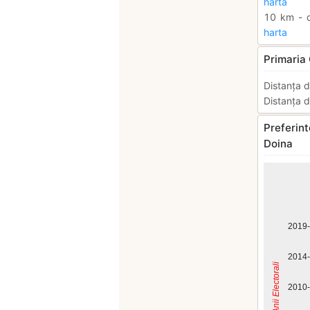
harta
10 km - d
harta
Primaria
Distanța d
Distanța d
Preferint
Doina
2019
2014
Anii Electorali
2010