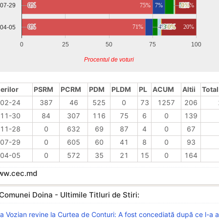
0%
0%
75%
7%
5%
5%
0%
0%
1%
1%
12%
-07-29
0%
0%
71%
4%
4%
3%
3%
2%
2%
0%
0%
20%
-04-05
0
25
50
75
100
Procentul de voturi
erilor
PSRM
PCRM
PDM
PLDM
PL
ACUM
Altii
Total
02-24
387
46
525
0
73
1257
206
11-30
84
307
116
75
6
0
139
11-28
0
632
69
87
4
0
67
07-29
0
605
60
41
8
0
93
04-05
0
572
35
21
15
0
164
www.cec.md
Comunei Doina - Ultimile Titluri de Stiri:
a Vozian revine la Curtea de Conturi: A fost concediată după ce l-a 