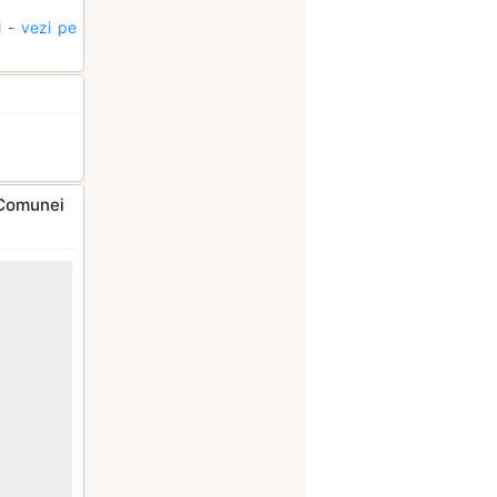
l
-
vezi pe
a Comunei