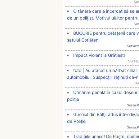
Sur
O tânără care a încercat să se a
de un polițist. Motivul uluitor pentr
Sur
BUCURIE pentru cetăţenii care v
satului Corlăteni
Sursa:
P
Impact violent la Grătiești
Sursa:
foto | Au atacat un bărbat chiar l
automobilul. Suspecții, reținuți ca-n
Su
Urmărire penală în cazul deșeuri
poliție
Sursa:
P
Gunoiul din Bălţi, adus într-o liv
de Poliţie
Sursa:
P
Tradiţiile unesc! De Paşte, oamen