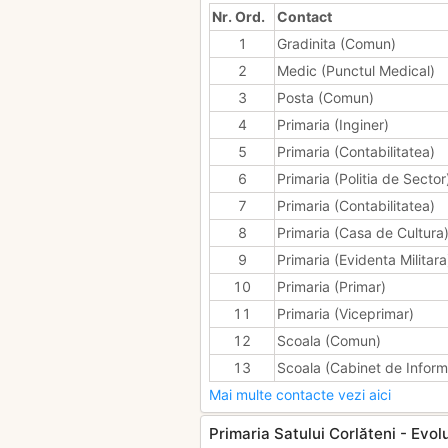
Nr. Ord.
Contact
1
Gradinita (Comun)
2
Medic (Punctul Medical)
3
Posta (Comun)
4
Primaria (Inginer)
5
Primaria (Contabilitatea)
6
Primaria (Politia de Sector
7
Primaria (Contabilitatea)
8
Primaria (Casa de Cultura
9
Primaria (Evidenta Militara
10
Primaria (Primar)
11
Primaria (Viceprimar)
12
Scoala (Comun)
13
Scoala (Cabinet de Inform
Mai multe contacte vezi aici
Primaria Satului Corlăteni - Evolu