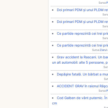
Sursa:
P
Doi primari PDM și unul PLDM reț
Surs
Doi primari PDM și unul PLDM reț
Surs
Ce partide reprezintă cei trei pr
Surs
Ce partide reprezintă cei trei pr
Sursa:
Ziarul
Grav accident la Rascani. Un bar
un alt automobil: alte 5 persoane, pr
Sur
Depăşire fatală. Un bărbat a muri
Sur
ACCIDENT GRAV în raionul Râşcani:
Sursa:
P
Cod Galben de vânt puternic. În 
cm
Sur