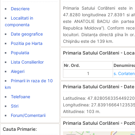
Primaria Satului Corlăteni este 
Descriere
47.8280 longitudinea 27.8391 si alti
Localitati in
este ANATOLIE BACIU din partea (P
componenta
Republica Moldova”). Conform rece
Date geografice
locuitori. Distanța directă pîna în o
Chişinău este de 139 km.
Pozitia pe Harta
Populatia
Primaria Satului Corlăteni - Loca
Lista Consilierilor
Nr. Ord.
Denumirea 
Alegeri
1
s. Corlaten
Primarii in raza de 10
Primaria Satului Corlăteni - Date
km
Telefoane
Latitudinea: 47.82805633544922
Longitudinea: 27.8391666412353
Stiri
Altitudinea: 103 m.
Forum/Comentarii
Primaria Satului Corlăteni - Pozit
Cauta Primarie: