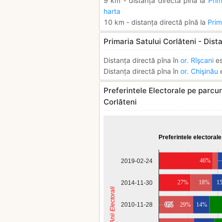
9 km - distanța directă pînă la
Prim
harta
10 km - distanța directă pînă la
Prim
Primaria Satului Corlăteni - Dist
Distanța directă pîna în
or. Rîşcani
es
Distanța directă pîna în
or. Chişinău
e
Preferintele Electorale pe parcurs
Corlăteni
Preferintele electorale
46%
2019-02-24
27%
18%
1
2014-11-30
Anii Electorali
2010-11-28
0%
0%
29%
14%