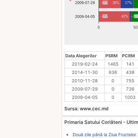
0%
0%
30%
17%
2009-07-29
0%
0%
42%
14
2
2
2009-04-05
0
50
Data Alegerilor
PSRM
PCRM
2019-02-24
1465
141
2014-11-30
636
438
2010-11-28
0
755
2009-07-29
0
736
2009-04-05
0
1003
Sursa: www.cec.md
Primaria Satului Corlăteni - Ultimil
Două zile până la Ziua Fructelo