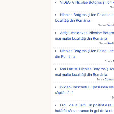
VIDEO // Nicolae Botgros și Ion 
Su
Nicolae Botgros și Ion Paladi a
localități din România
Sursa:
Ziarul
Artiștii moldoveni Nicolae Botgr
mai multe localități din România
Sursa:
Real
Nicolae Botgros și Ion Paladi, d
din România
Sursa:
Marii artiști Nicolae Botgros și 
mai multe localități din România
Sursa:
Comun
(video) Baschetul – pasiunea ele
săptămână
S
Eroul de la Bălți. Un polițist a r
hotărât să se arunce în gol de la eta