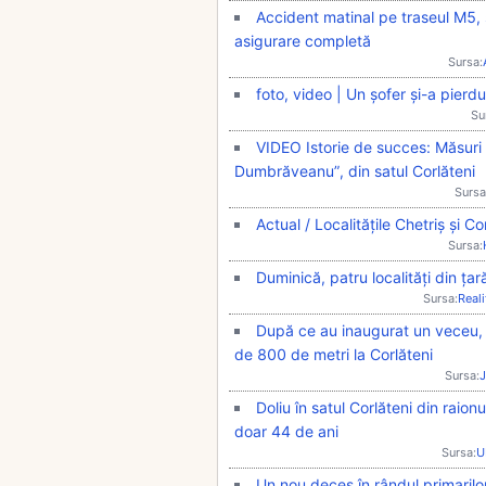
Accident matinal pe traseul M5, 
asigurare completă
Sursa:
foto, video | Un șofer și-a pier
Su
VIDEO Istorie de succes: Măsuri 
Dumbrăveanu”, din satul Corlăteni
Sursa
Actual / Localitățile Chetriș și Co
Sursa:
Duminică, patru localități din țar
Sursa:
Real
După ce au inaugurat un veceu, s
de 800 de metri la Corlăteni
Sursa:
J
Doliu în satul Corlăteni din raionul
doar 44 de ani
Sursa:
U
Un nou deces în rândul primaril