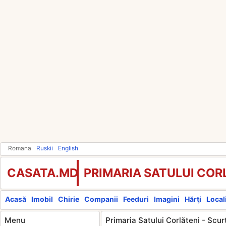
Romana
Ruskii
English
CASATA.MD
PRIMARIA SATULUI COR
Acasă
Imobil
Chirie
Companii
Feeduri
Imagini
Hărţi
Locali
Menu
Primaria Satului Corlăteni - Scur