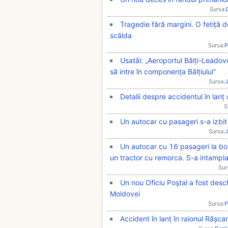
Sursa:
Tragedie fără margini. O fetiță d
scălda
Sursa:
P
Usatâi: „Aeroportul Bălți-Leadoven
să intre în componența Bălțiului”
Sursa:
J
Detalii despre accidentul în lanț 
S
Un autocar cu pasageri s-a izbit 
Sursa:
J
Un autocar cu 16 pasageri la bo
un tractor cu remorca. S-a intampla
Sur
Un nou Oficiu Poştal a fost desch
Moldovei
Sursa:
P
Accident în lanț în raionul Râșcan