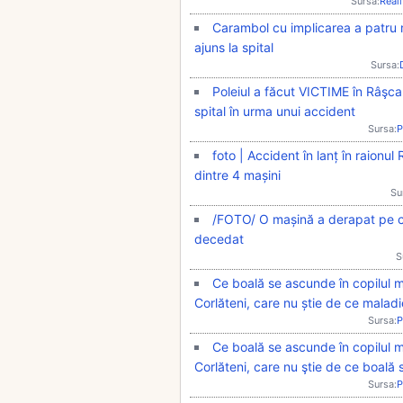
Sursa:
Real
Carambol cu implicarea a patru ma
ajuns la spital
Sursa:
Poleiul a făcut VICTIME în Râşcan
spital în urma unui accident
Sursa:
P
foto | Accident în lanț în raionu
dintre 4 mașini
Su
/FOTO/ O mașină a derapat pe car
decedat
S
Ce boală se ascunde în copilul
Corlăteni, care nu știe de ce maladi
Sursa:
P
Ce boală se ascunde în copilul
Corlăteni, care nu ştie de ce boală 
Sursa:
P