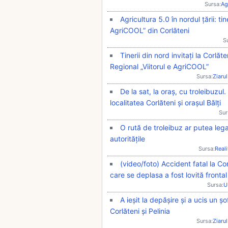
Sursa:
Ag
Agricultura 5.0 în nordul țării: tine
AgriCOOL” din Corlăteni
S
Tinerii din nord invitați la Corlă
Regional „Viitorul e AgriCOOL”
Sursa:
Ziarul
De la sat, la oraș, cu troleibuzul
localitatea Corlăteni și orașul Bălți
Sur
O rută de troleibuz ar putea lega
autoritățile
Sursa:
Real
(video/foto) Accident fatal la C
care se deplasa a fost lovită front
Sursa:
U
A ieșit la depășire și a ucis un 
Corlăteni și Pelinia
Sursa:
Ziarul