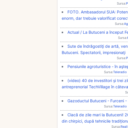
Sursa:
P
FOTO. Ambasadorul SUA: Potenția
enorm, dar trebuie valorificat corec
Sursa:
Ag
Actual / La Butuceni a început F
Sursa:
Sute de îndrăgostiţi de artă, ven
Butuceni. Spectatorii, impresionaţi
Sursa:
P
Pensiunile agroturistice - în aştep
Sursa:
Teleradio
(video) 40 de investitori și trei
antreprenorial TechVillage în câtev
S
Gazoductul Butuceni - Furceni - T
Sursa:
Teleradio
Clacă de zile mari la Butuceni! 2
din chirpici, după tehnicile tradiți
Sursa:
Real