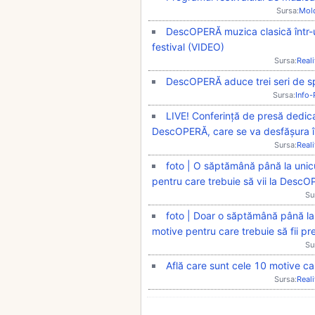
Sursa:
Mol
DescOPERĂ muzica clasică într-un
festival (VIDEO)
Sursa:
Real
DescOPERĂ aduce trei seri de s
Sursa:
Info
LIVE! Conferință de presă dedicat
DescOPERĂ, care se va desfășura în
Sursa:
Real
foto | O săptămână până la unicul
pentru care trebuie să vii la Desc
Su
foto | Doar o săptămână până la u
motive pentru care trebuie să fii 
Su
Află care sunt cele 10 motive ca
Sursa:
Real