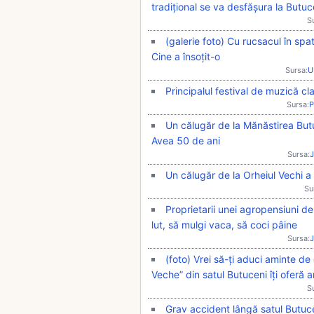
tradițional se va desfășura la Butuc
S
(galerie foto) Cu rucsacul în spa
Cine a însoțit-o
Sursa:
U
Principalul festival de muzică cl
Sursa:
P
Un călugăr de la Mănăstirea Butu
Avea 50 de ani
Sursa:
J
Un călugăr de la Orheiul Vechi a f
Su
Proprietarii unei agropensiuni de 
lut, să mulgi vaca, să coci pâine
Sursa:
J
(foto) Vrei să-ți aduci aminte de 
Veche” din satul Butuceni îți oferă a
S
Grav accident lângă satul Butucen