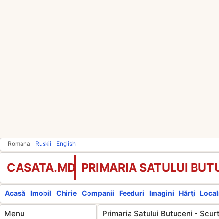
Romana
Ruskii
English
CASATA.MD
PRIMARIA SATULUI BUT
Acasă
Imobil
Chirie
Companii
Feeduri
Imagini
Hărţi
Locali
Menu
Primaria Satului Butuceni - Scur