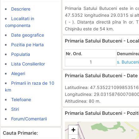
Primaria Satului Butuceni este in
Descriere
47.5352 longitudinea 29.0315 si alti
Localitati in
( - ). Distanța directă pîna în or. 
componenta
Chişinău este de 54 km.
Date geografice
Primaria Satului Butuceni - Loca
Pozitia pe Harta
Nr. Ord.
Denumirea 
Populatia
1
s. Butucen
Lista Consilierilor
Alegeri
Primaria Satului Butuceni - Date
Primarii in raza de 10
Latitudinea: 47.53522109985351
km
Longitudinea: 29.0315876007080
Telefoane
Altitudinea: 80 m.
Stiri
Primaria Satului Butuceni - Pozit
Forum/Comentarii
+
Cauta Primarie: