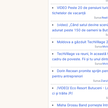
S
VIDEO Peste 20 de pensiuni turist
tichetelor de vacanță
Sursa:
Real
(video) „Când satul devine scen
adunat peste 150 de oameni la But
S
Moldova a găzduit TechVillage 2
Sursa:
Mol
TechVillage va reuni, în această 
cadru de poveste. Fii și tu unul dintr
Sursa:
Mol
Dorin Recean promite sprijin pentru
pentru antreprenori
Sursa:
Ziarul
/VIDEO/ Eco Resort Butuceni - Loc
ci și trăite /P/
S
Misha Grossu Band pornește într-