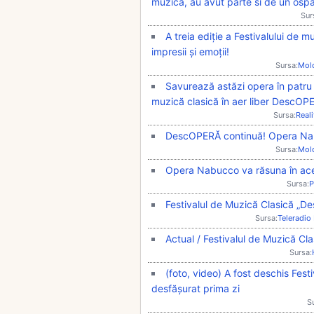
muzica, au avut parte si de un osp
Sur
A treia ediție a Festivalului de
impresii și emoții!
Sursa:
Mol
Savurează astăzi opera în patru
muzică clasică în aer liber DescOP
Sursa:
Real
DescOPERĂ continuă! Opera Nabuc
Sursa:
Mol
Opera Nabucco va răsuna în ace
Sursa:
P
Festivalul de Muzică Clasică „D
Sursa:
Teleradio
Actual / Festivalul de Muzică Cl
Sursa:
(foto, video) A fost deschis Fes
desfășurat prima zi
S