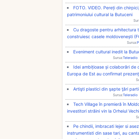
FOTO. VIDEO. Pereți din chirpici, 
patrimoniului cultural la Butuceni
Sur
Cu dragoste pentru arhitectura tr
construiesc casele moldovenești
Sursa:
P
Eveniment cultural inedit la Butu
Sursa:
Teleradio
Idei ambițioase și colaborări de 
Europa de Est au confirmat prezența
S
Artişti plastici din şapte ţări pa
Sursa:
Teleradio
Tech Village în premieră în Moldo
investitori străini vin la Orheiul Vech
S
Pe chindii, imbracati lejer si asez
instrumentisti din sase tari, au can