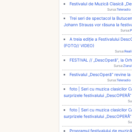
Festivalul de Muzică Clasică „D
Sursa:
Teleradio
Trei seri de spectacol la Butucen
Johann Strauss vor răsuna la festi
Sursa:
P
A treia ediție a Festivalului De
(FOTO// VIDEO)
Sursa:
Real
FESTIVAL // „DescOperă”, la Orh
Sursa:
Ziarul
Festivalul „DescOperă” revine la 
Sursa:
Teleradio
foto | Seri cu muzica clasicilor 
surprizele festivalului „DescOPERĂ”
Su
foto | Seri cu muzica clasicilor
surprizele festivalului „DescOPERĂ”
Su
Programul festivalului de muzică