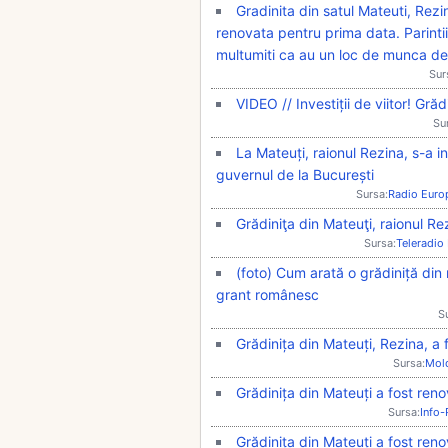
Gradinita din satul Mateuti, Rez
renovata pentru prima data. Parintii 
multumiti ca au un loc de munca d
Sur
VIDEO // Investiții de viitor! Gr
Su
La Mateuți, raionul Rezina, s-a i
guvernul de la București
Sursa:
Radio Euro
Grădiniţa din Mateuţi, raionul R
Sursa:
Teleradio
(foto) Cum arată o grădiniță din
grant românesc
S
Grădinița din Mateuți, Rezina, a
Sursa:
Mol
Grădinița din Mateuți a fost ren
Sursa:
Info
Grădinița din Mateuți a fost reno