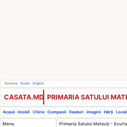
Romana
Ruskii
English
CASATA.MD
PRIMARIA SATULUI MAT
Acasă
Imobil
Chirie
Companii
Feeduri
Imagini
Hărţi
Locali
Menu
Primaria Satului Mateuţi - Scurta