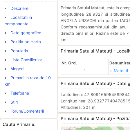
Primaria Satului Mateuţi este in co
Descriere
longitudinea 28.9327 si altitudine
Localitati in
ANGELA URSACHI din partea (ACUM 
componenta
Conform recensamintului din anul 
Date geografice
directă pîna în or. Rezina este de 7
km.
Pozitia pe Harta
Populatia
Primaria Satului Mateuţi - Local
Lista Consilierilor
Nr. Ord.
Denumirea 
Alegeri
1
s. Mateuti
Primarii in raza de 10
Primaria Satului Mateuţi - Date 
km
Telefoane
Latitudinea: 47.80916595458984
Longitudinea: 28.9327774047851
Stiri
Altitudinea: 201 m.
Forum/Comentarii
Primaria Satului Mateuţi - Poziti
Cauta Primarie: