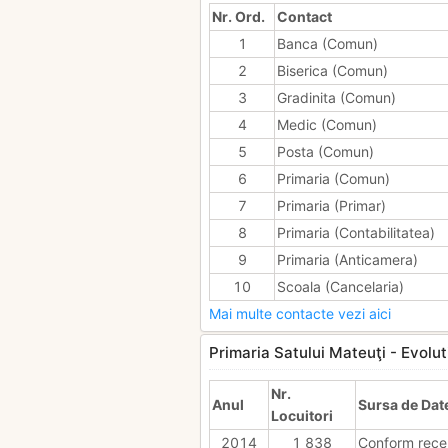
Nr. Ord.
Contact
1
Banca (Comun)
2
Biserica (Comun)
3
Gradinita (Comun)
4
Medic (Comun)
5
Posta (Comun)
6
Primaria (Comun)
7
Primaria (Primar)
8
Primaria (Contabilitatea)
9
Primaria (Anticamera)
10
Scoala (Cancelaria)
Mai multe contacte vezi aici
Primaria Satului Mateuţi - Evoluti
Nr.
Anul
Sursa de Dat
Locuitori
2014
1 838
Conform rece