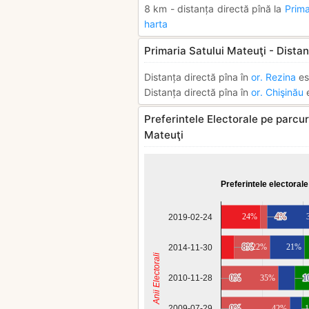
8 km - distanța directă pînă la
Prima
harta
Primaria Satului Mateuţi - Distan
Distanța directă pîna în
or. Rezina
es
Distanța directă pîna în
or. Chişinău
e
Preferintele Electorale pe parcurs
Mateuţi
Preferintele electorale
24%
4%
4%
2019-02-24
8%
8%
22%
21%
2014-11-30
Anii Electorali
2010-11-28
0%
0%
35%
1
1
0%
0%
42%
2009-07-29