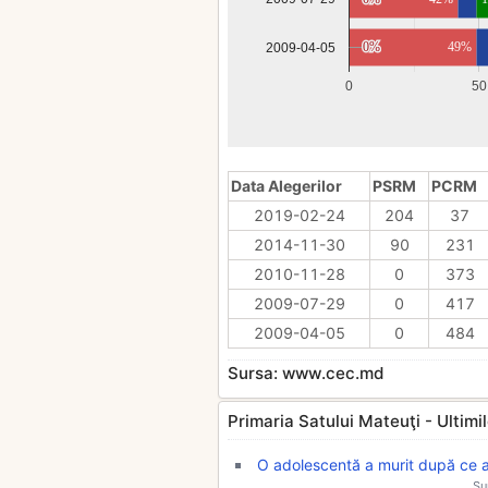
0%
0%
49%
2009-04-05
0
50
Data Alegerilor
PSRM
PCRM
2019-02-24
204
37
2014-11-30
90
231
2010-11-28
0
373
2009-07-29
0
417
2009-04-05
0
484
Sursa: www.cec.md
Primaria Satului Mateuţi - Ultimile
O adolescentă a murit după ce 
Su