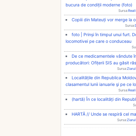
bucura de condiții moderne (foto)
Sursa:
Real
Copiii din Mateuți vor merge la 
Sursa:
foto | Prinși în timpul unui furt.
locomotivei pe care o conduceau
Su
De ce medicamentele vândute în 
producători: Ofițerii SIS au găsit r
Sursa:
Ziarul
Localitățile din Republica Moldo
clasamentul lunii ianuarie şi pe ce 
Sursa:
Real
(hartă) În ce localități din Repu
S
HARTĂ // Unde se respiră cel m
Sursa:
Ziarul