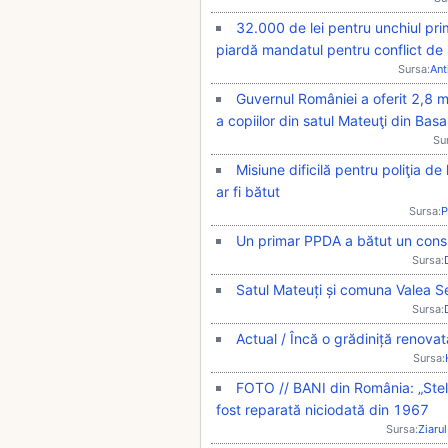
32.000 de lei pentru unchiul prim
piardă mandatul pentru conflict de
Sursa:
Ant
Guvernul României a oferit 2,8 m
a copiilor din satul Mateuţi din Bas
Su
Misiune dificilă pentru poliţia de 
ar fi bătut
Sursa:
P
Un primar PPDA a bătut un consi
Sursa:
Satul Mateuți și comuna Valea 
Sursa:
Actual / Încă o grădiniță renovat
Sursa:
FOTO // BANI din România: „Ste
fost reparată niciodată din 1967
Sursa:
Ziarul