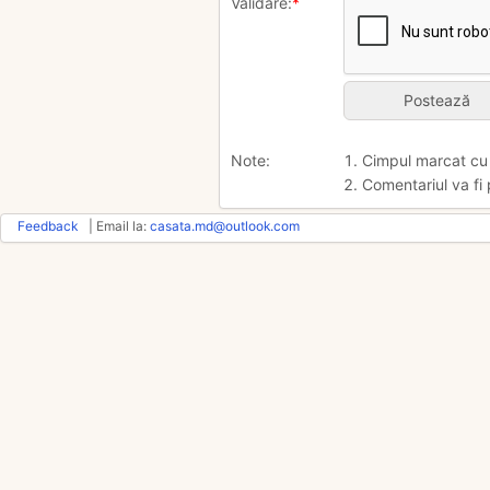
Validare:
*
Note:
1. Cimpul marcat c
2. Comentariul va fi 
Feedback
| Email la:
casata.md@outlook.com