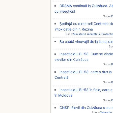
DRAMA continuă la Cuizăuca. Al
cu insecticid
Sursa:
P
Ședință cu directorii Centrelor 
intoxicație din r. Rezina
Sursa:
Ministerul sănătăţii si Protecti
Se caută vinovații de la liceul d
Sur
Insecticidul BI-58. Cum se vinde
elevilor din Cuizăuca
Sursa:
P
Insecticidul BI-58, care a dus la 
Centrală
Sursa:
P
Insecticidul BI-58 în fiole, care 
în Moldova
Sursa:
P
CNSP: Elevii din Cuizăuca s-au ot
Sursa:
Teleradio