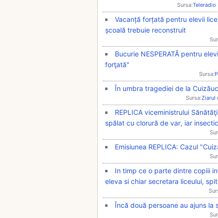
Sursa:
Teleradio
Vacanță forțată pentru elevii lic
școală trebuie reconstruit
Sur
Bucurie NESPERATĂ pentru elevii
forţată"
Sursa:
P
În umbra tragediei de la Cuizăuc
Sursa:
Ziarul
REPLICA viceministrului Sănătăţ
spălat cu clorură de var, iar insecti
Sur
Emisiunea REPLICA: Cazul "Cuiză
Sur
In timp ce o parte dintre copiii i
eleva si chiar secretara liceului, s
Sur
Încă două persoane au ajuns la sp
Sur