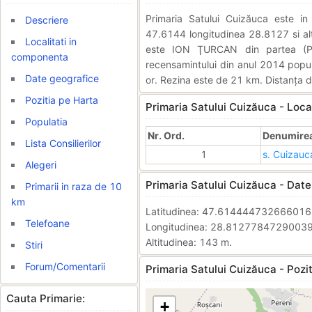
Primaria Satului Cuizăuca este 
Descriere
47.6144 longitudinea 28.8127 si alti
Localitati in
este ION ŢURCAN din partea (P
componenta
recensamintului din anul 2014 popula
Date geografice
or. Rezina este de 21 km. Distanța d
Pozitia pe Harta
Primaria Satului Cuizăuca - Loca
Populatia
Nr. Ord.
Denumirea 
Lista Consilierilor
1
s. Cuizauc
Alegeri
Primaria Satului Cuizăuca - Date
Primarii in raza de 10
km
Latitudinea: 47.61444473266601
Telefoane
Longitudinea: 28.8127784729003
Altitudinea: 143 m.
Stiri
Forum/Comentarii
Primaria Satului Cuizăuca - Pozit
Cauta Primarie:
+