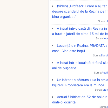
(video) „Profesorul care a ajutat 
despre scandalul de la Rezina pe 
bine organizat”
Sursa:
U
A intrat într-o casă din Rezina în
a furat bijuterii de circa 15 mii de le
Sursa:
Ind
Locuință din Rezina, PRĂDATĂ zi
casă: Cine este hoțul
Sursa:
Ziarul
A intrat într-o locuință străină și
ani de pușcărie
Sursa:
Real
Un bărbat a pătruns ziua în amia
bijuterii. Proprietara era la muncă
Sursa:
Mol
Actual / Bărbat de 52 de ani din R
dintr-o locuință
Sursa: