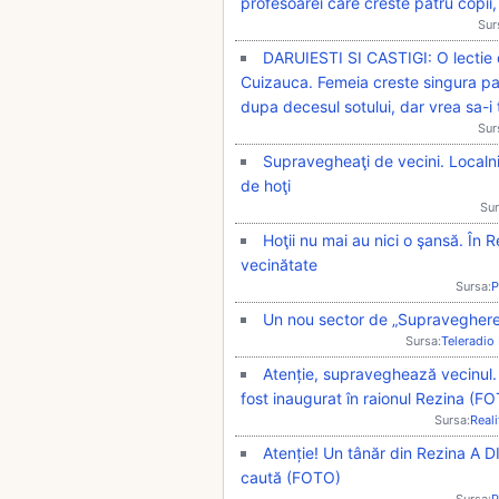
profesoarei care creste patru copii, 
Sur
DARUIESTI SI CASTIGI: O lectie 
Cuizauca. Femeia creste singura patru
dupa decesul sotului, dar vrea sa-i 
Sur
Supravegheaţi de vecini. Localnic
de hoţi
Sur
Hoţii nu mai au nici o şansă. În 
vecinătate
Sursa:
P
Un nou sector de „Supraveghere 
Sursa:
Teleradio
Atenție, supraveghează vecinul.
fost inaugurat în raionul Rezina (F
Sursa:
Real
Atenție! Un tânăr din Rezina A D
caută (FOTO)
Sursa:
P