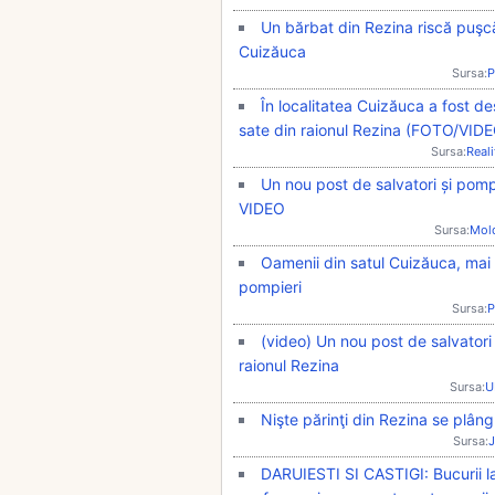
Un bărbat din Rezina riscă puşcăr
Cuizăuca
Sursa:
P
În localitatea Cuizăuca a fost de
sate din raionul Rezina (FOTO/VID
Sursa:
Real
Un nou post de salvatori și pompi
VIDEO
Sursa:
Mol
Oamenii din satul Cuizăuca, mai p
pompieri
Sursa:
P
(video) Un nou post de salvatori 
raionul Rezina
Sursa:
U
Nişte părinţi din Rezina se plâng 
Sursa:
J
DARUIESTI SI CASTIGI: Bucurii la