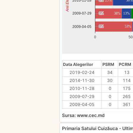
Anii Electorali
2010-11-28
0%
0%
25%
30%
0%
0%
38%
13%
2009-07-29
0%
0%
53%
2009-04-05
0
50
Data Alegerilor
PSRM
PCRM
2019-02-24
34
13
2014-11-30
30
114
2010-11-28
0
175
2009-07-29
0
265
2009-04-05
0
361
Sursa: www.cec.md
Primaria Satului Cuizăuca - Ultimil