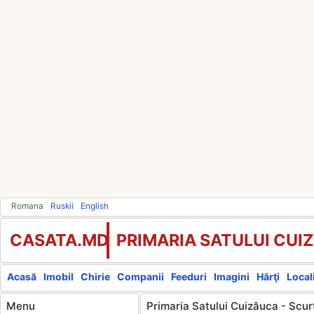
Romana
Ruskii
English
CASATA.MD
PRIMARIA SATULUI CUI
Acasă
Imobil
Chirie
Companii
Feeduri
Imagini
Hărţi
Locali
Menu
Primaria Satului Cuizăuca - Scur