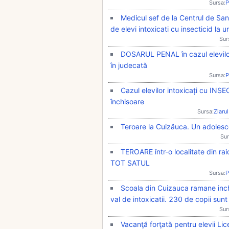
Sursa:
P
Medicul sef de la Centrul de San
de elevi intoxicati cu insecticid la 
Sur
DOSARUL PENAL în cazul elevilor d
în judecată
Sursa:
P
Cazul elevilor intoxicați cu INSE
închisoare
Sursa:
Ziarul
Teroare la Cuizăuca. Un adolesce
Sur
TEROARE într-o localitate din r
TOT SATUL
Sursa:
P
Scoala din Cuizauca ramane inchi
val de intoxicatii. 230 de copii sun
Sur
Vacanţă forţată pentru elevii Lic