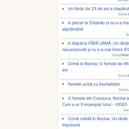
Un tânăr de 23 de ani a dispărut 
Sursa:
J
A plecat la Chișinău și nu s-a ma
săptămână
S
A dispărut FĂRĂ URMĂ. Un tânăr d
necunoscută și nu s-a mai întors (
Sursa:
Real
Crimă la Rezina: O femeie de 66 
ani
Sursa:
J
Femeie ucisă cu bestialitate
Sursa:
O femeie din Cuizauca, Rezina a
Cum s-ar fi intamplat totul - VIDEO
Sur
Crimă oribilă în Rezina. Un tână
împreună