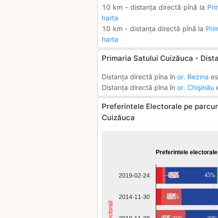
10 km - distanța directă pînă la
Pri
harta
10 km - distanța directă pînă la
Pri
harta
Primaria Satului Cuizăuca - Dist
Distanța directă pîna în
or. Rezina
es
Distanța directă pîna în
or. Chişinău
e
Preferintele Electorale pe parcurs
Cuizăuca
Preferintele electorale
6%
6%
2%
2%
45%
2019-02-24
5%
5%
17%
2014-11-30