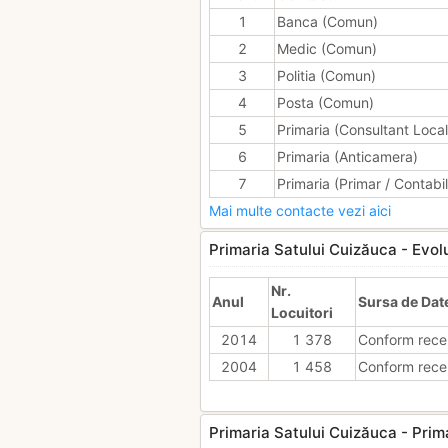
1
Banca (Comun)
2
Medic (Comun)
3
Politia (Comun)
4
Posta (Comun)
5
Primaria (Consultant Local
6
Primaria (Anticamera)
7
Primaria (Primar / Contabil
Mai multe contacte vezi aici
Primaria Satului Cuizăuca - Evolut
Nr.
Anul
Sursa de Dat
Locuitori
2014
1 378
Conform rece
2004
1 458
Conform rece
Primaria Satului Cuizăuca - Prima