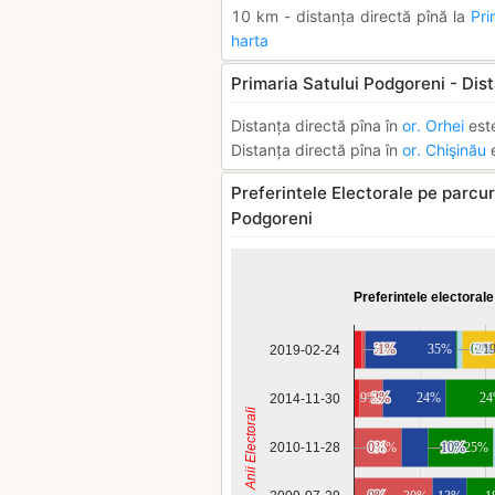
10 km - distanța directă pînă la
Pri
harta
Primaria Satului Podgoreni - Dist
Distanța directă pîna în
or. Orhei
est
Distanța directă pîna în
or. Chişinău
e
Preferintele Electorale pe parcurs
Podgoreni
Preferintele electorale
3%
3%
1%
1%
35%
0%
0%
2%
2%
1
2019-02-24
9%
2%
2%
24%
2
2014-11-30
Anii Electorali
2010-11-28
0%
0%
18%
10%
10%
25%