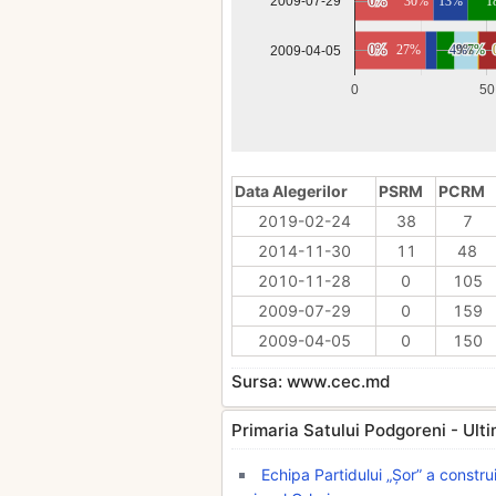
0%
0%
30%
13%
1
2009-07-29
0%
0%
27%
4%
4%
9%
7%
7%
2009-04-05
0
50
Data Alegerilor
PSRM
PCRM
2019-02-24
38
7
2014-11-30
11
48
2010-11-28
0
105
2009-07-29
0
159
2009-04-05
0
150
Sursa: www.cec.md
Primaria Satului Podgoreni - Ultimi
Echipa Partidului „Șor” a constru