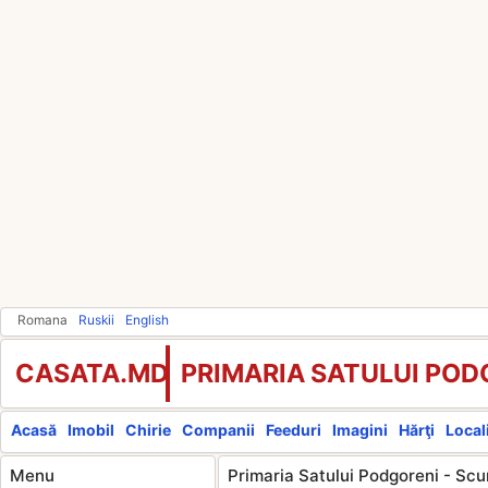
Romana
Ruskii
English
CASATA.MD
PRIMARIA SATULUI POD
Acasă
Imobil
Chirie
Companii
Feeduri
Imagini
Hărţi
Locali
Menu
Primaria Satului Podgoreni - Scu