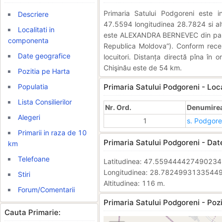
Primaria Satului Podgoreni este
Descriere
47.5594 longitudinea 28.7824 si alti
Localitati in
este ALEXANDRA BERNEVEC din partea 
componenta
Republica Moldova”). Conform rece
Date geografice
locuitori. Distanța directă pîna în 
Chişinău este de 54 km.
Pozitia pe Harta
Populatia
Primaria Satului Podgoreni - Loc
Lista Consilierilor
Nr. Ord.
Denumirea 
Alegeri
1
s. Podgore
Primarii in raza de 10
Primaria Satului Podgoreni - Dat
km
Telefoane
Latitudinea: 47.55944442749023
Longitudinea: 28.7824993133544
Stiri
Altitudinea: 116 m.
Forum/Comentarii
Primaria Satului Podgoreni - Pozi
Cauta Primarie: