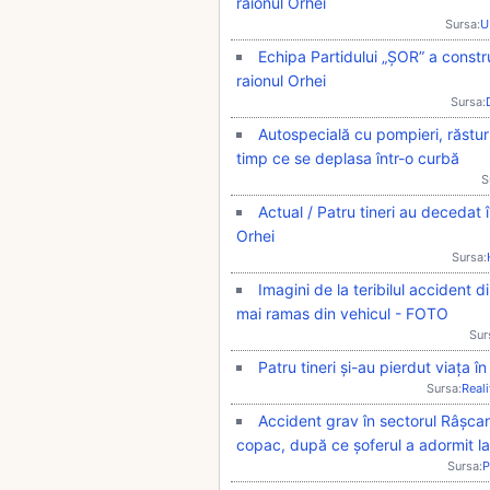
raionul Orhei
Sursa:
U
Echipa Partidului „ȘOR” a constru
raionul Orhei
Sursa:
Autospecială cu pompieri, răsturn
timp ce se deplasa într-o curbă
S
Actual / Patru tineri au decedat 
Orhei
Sursa:
Imagini de la teribilul accident d
mai ramas din vehicul - FOTO
Sur
Patru tineri și-au pierdut viața î
Sursa:
Real
Accident grav în sectorul Râșcan
copac, după ce șoferul a adormit la
Sursa:
P