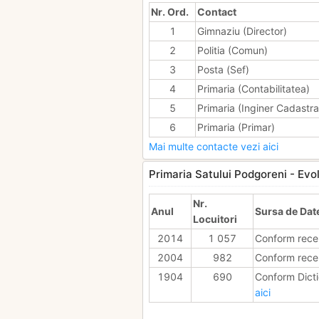
Nr. Ord.
Contact
1
Gimnaziu (Director)
2
Politia (Comun)
3
Posta (Sef)
4
Primaria (Contabilitatea)
5
Primaria (Inginer Cadastra
6
Primaria (Primar)
Mai multe contacte vezi aici
Primaria Satului Podgoreni - Evolu
Nr.
Anul
Sursa de Dat
Locuitori
2014
1 057
Conform rece
2004
982
Conform rece
1904
690
Conform Dicti
aici