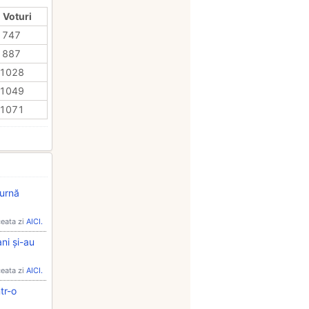
 Voturi
747
887
1028
1049
1071
turnă
ceata zi
AICI.
ni și-au
ceata zi
AICI.
tr-o