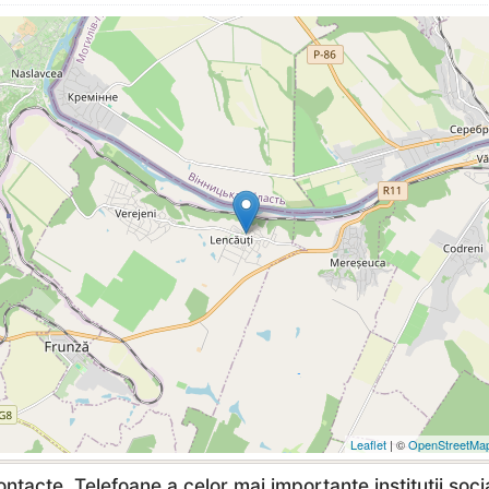
Leaflet
| ©
OpenStreetMa
ntacte, Telefoane a celor mai importante institutii soci