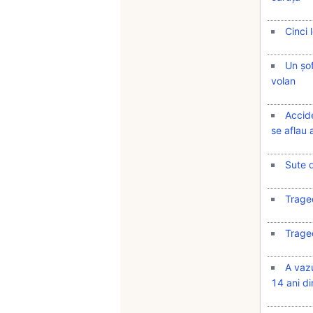
Cinci 
Un șof
volan
Accide
se aflau 
Sute d
Traged
Traged
A vazu
14 ani di