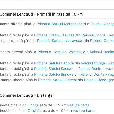
Comunei Lencăuţi - Primarii in raza de 10 km:
stanța directă pînă la
Primaria Satului Mereşeuca
din
Raionul Ocniţ
tanța directă pînă la
Primaria Orasului Frunză
din
Raionul Ocniţa
-
ve
stanța directă pînă la
Primaria Satului Naslavcea
din
Raionul Ocniţ
stanța directă pînă la
Primaria Comunei Vălcineţ
din
Raionul Ocniţ
tanța directă pînă la
Primaria Satului Gîrbova
din
Raionul Ocniţa
-
vez
tanța directă pînă la
Primaria Satului Sauca
din
Raionul Ocniţa
-
vezi
tanța directă pînă la
Primaria Satului Bîrnova
din
Raionul Ocniţa
-
vez
istanța directă pînă la
Primaria Satului Briceni
din
Raionul Donduşen
 Comunei Lencăuţi - Distanțe:
irectă pîna în
or. Ocniţa
este de - 19 km
vezi pe harta
irectă pîna în
or. Chişinău
este de - 194 km
vezi pe harta