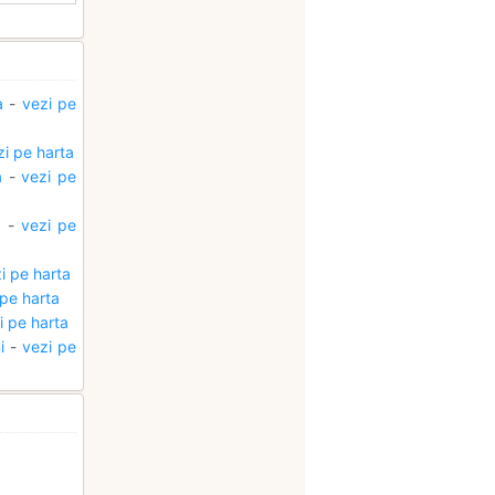
a
-
vezi pe
zi pe harta
a
-
vezi pe
a
-
vezi pe
i pe harta
 pe harta
i pe harta
i
-
vezi pe