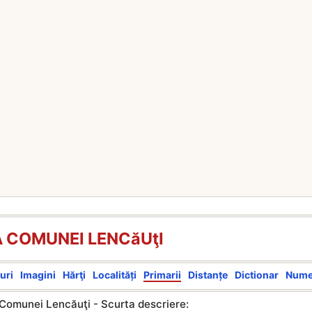
A COMUNEI LENCăUţI
uri
Imagini
Hărţi
Localități
Primarii
Distanțe
Dictionar
Num
 Comunei Lencăuţi - Scurta descriere: