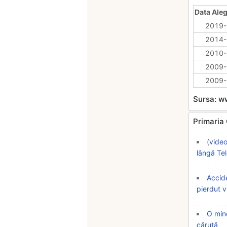
Data Aleg
2019-
2014-
2010-
2009-
2009-
Sursa: 
Primaria 
(video
lângă Tel
Accide
pierdut v
O mino
căruță