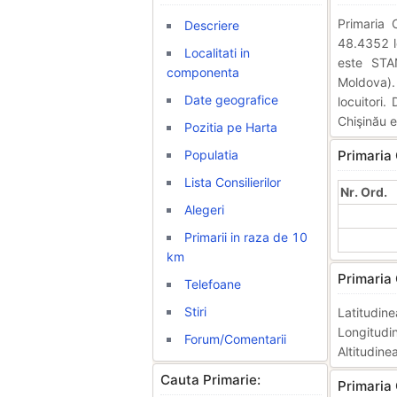
Primaria
Descriere
48.4352 lo
Localitati in
este STA
componenta
Moldova).
Date geografice
locuitori.
Chişinău 
Pozitia pe Harta
Populatia
Primaria
Lista Consilierilor
Nr. Ord.
Alegeri
Primarii in raza de 10
km
Primaria
Telefoane
Stiri
Latitudi
Longitud
Forum/Comentarii
Altitudine
Cauta Primarie:
Primaria 