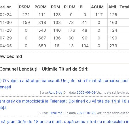
erilor
PSRM
PCRM
PDM
PLDM
PL
ACUM
Altii
Total
02-24
271
111
123
0
0
117
125
11-30
159
318
133
73
41
0
163
11-28
0
540
140
176
48
0
124
07-29
0
567
136
60
96
0
190
04-05
0
659
16
13
104
0
279
www.cec.md
Comunei Lencăuţi - Ultimile Titluri de Stiri:
) O vulpe a apărut pe carosabil. Un șofer și-a filmat răsturnarea noc
enești
Sursa:
AutoBlog
Din data:
2025-06-09
Vezi toate stirle din a
nt grav de motocicletă la Telenești; Doi tineri cu vârsta de 14 și 18 a
iața
Sursa:
Jurnal.md
Din data:
2021-10-23
Vezi toate stirle din a
ră și un tânăr de 18 ani au murit, după ce au intrat cu motocicleta în