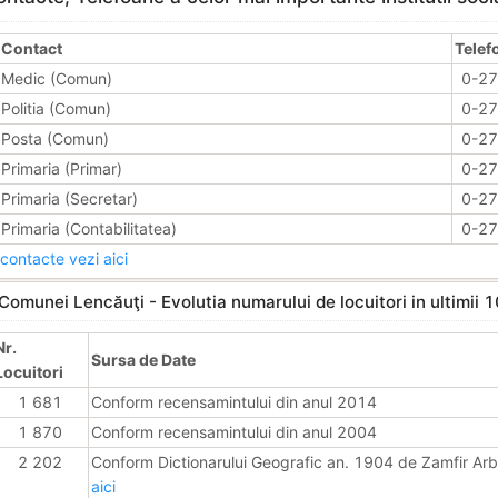
Contact
Telef
Medic (Comun)
0-2
Politia (Comun)
0-2
Posta (Comun)
0-2
Primaria (Primar)
0-2
Primaria (Secretar)
0-2
Primaria (Contabilitatea)
0-2
contacte vezi aici
Comunei Lencăuţi - Evolutia numarului de locuitori in ultimii 1
Nr.
Sursa de Date
Locuitori
1 681
Conform recensamintului din anul 2014
1 870
Conform recensamintului din anul 2004
2 202
Conform Dictionarului Geografic an. 1904 de Zamfir Ar
aici