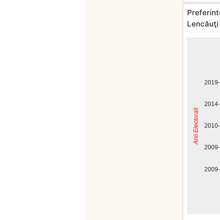
Preferint
Lencăuţi
2019
2014
Anii Electorali
2010
2009
2009