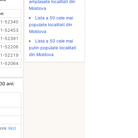
amplasate localitati din
Moldova
on
Lista a 50 cele mai
71-52340
populate localitati din
71-52453
Moldova
71-52391
Lista a 50 cele mai
71-52206
putin populate localitati
din Moldova
71-52219
71-52064
00 ani:
bore
Vezi