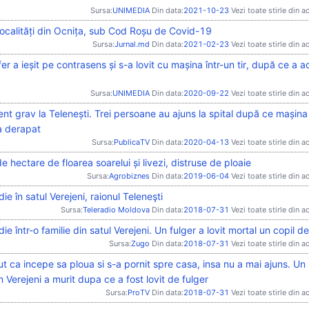
Sursa:
UNIMEDIA
Din data:
2021-10-23
Vezi toate stirle din a
localități din Ocnița, sub Cod Roșu de Covid-19
Sursa:
Jurnal.md
Din data:
2021-02-23
Vezi toate stirle din a
er a ieșit pe contrasens și s-a lovit cu mașina într-un tir, după ce a a
Sursa:
UNIMEDIA
Din data:
2020-09-22
Vezi toate stirle din a
nt grav la Telenești. Trei persoane au ajuns la spital după ce mașina
a derapat
Sursa:
PublicaTV
Din data:
2020-04-13
Vezi toate stirle din a
e hectare de floarea soarelui și livezi, distruse de ploaie
Sursa:
Agrobiznes
Din data:
2019-06-04
Vezi toate stirle din a
ie în satul Verejeni, raionul Teleneşti
Sursa:
Teleradio Moldova
Din data:
2018-07-31
Vezi toate stirle din a
ie într-o familie din satul Verejeni. Un fulger a lovit mortal un copil d
Sursa:
Zugo
Din data:
2018-07-31
Vezi toate stirle din a
t ca incepe sa ploua si s-a pornit spre casa, insa nu a mai ajuns. Un
n Verejeni a murit dupa ce a fost lovit de fulger
Sursa:
ProTV
Din data:
2018-07-31
Vezi toate stirle din a