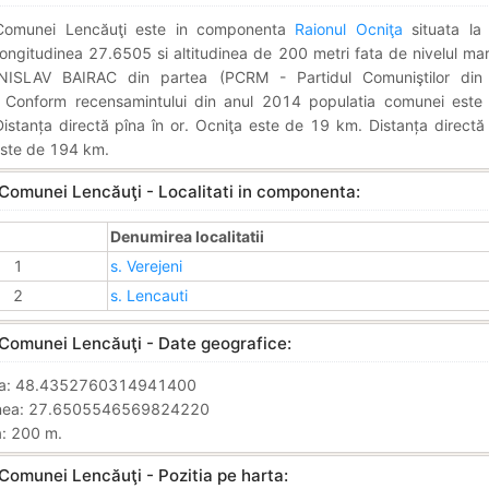
 Comunei Lencăuţi este in componenta
Raionul Ocniţa
situata la 
ngitudinea 27.6505 si altitudinea de 200 metri fata de nivelul mari
NISLAV BAIRAC din partea (PCRM - Partidul Comuniştilor din 
 Conform recensamintului din anul 2014 populatia comunei est
 Distanța directă pîna în or. Ocniţa este de 19 km. Distanța directă 
este de 194 km.
 Comunei Lencăuţi - Localitati in componenta:
Denumirea localitatii
1
s. Verejeni
2
s. Lencauti
 Comunei Lencăuţi - Date geografice:
nea: 48.4352760314941400
inea: 27.6505546569824220
a: 200 m.
Comunei Lencăuţi - Pozitia pe harta: