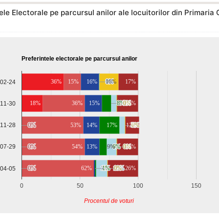
ele Electorale pe parcursul anilor ale locuitorilor din Primari
Preferintele electorale pe parcursul anilor
36%
15%
16%
0%
0%
0%
0%
16%
17%
-02-24
18%
36%
15%
8%
8%
5%
5%
0%
0%
18%
-11-30
-11-28
0%
0%
53%
14%
17%
12%
5%
5%
0%
0%
0%
0%
54%
13%
9%
6%
6%
0%
0%
18%
-07-29
0%
0%
62%
1%
1%
1%
1%
10%
10%
0%
0%
26%
-04-05
0
50
100
150
Procentul de voturi