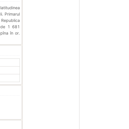
latitudinea
i. Primarul
Republica
e de 1 681
pîna în or.