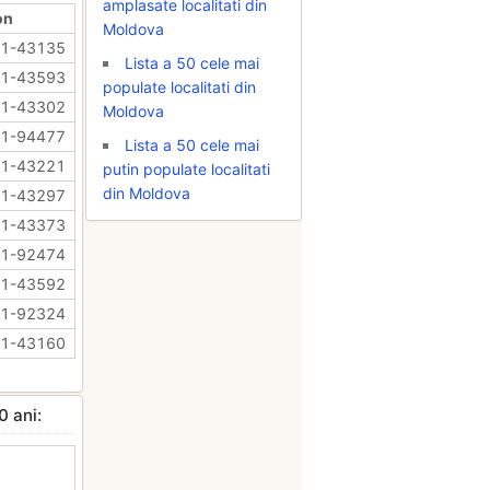
amplasate localitati din
on
Moldova
71-43135
Lista a 50 cele mai
71-43593
populate localitati din
71-43302
Moldova
71-94477
Lista a 50 cele mai
71-43221
putin populate localitati
din Moldova
71-43297
71-43373
71-92474
71-43592
71-92324
71-43160
0 ani: