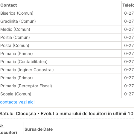
Contact
Telef
Biserica (Comun)
0-2
Gradinita (Comun)
0-2
Medic (Comun)
0-2
Politia (Comun)
0-2
Posta (Comun)
0-2
Primaria (Primar)
0-2
Primaria (Contabilitatea)
0-2
Primaria (Inginer Cadastral)
0-2
Primaria (Primar)
0-2
Primaria (Perceptor Fiscal)
0-2
Scoala (Comun)
0-2
contacte vezi aici
Satului Clocuşna - Evolutia numarului de locuitori in ultimii 10
Nr.
Sursa de Date
Locuitori