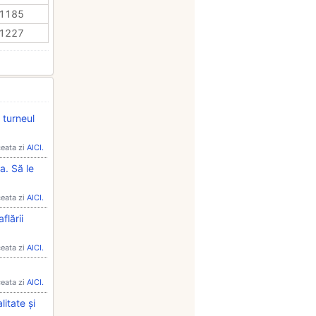
1185
1227
a turneul
ceata zi
AICI.
a. Să le
ceata zi
AICI.
flării
ceata zi
AICI.
ceata zi
AICI.
itate și