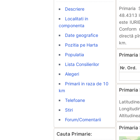
Primaria
Descriere
48.4313 lo
Localitati in
este IURI
componenta
Conform r
Date geografice
directă pî
km.
Pozitia pe Harta
Populatia
Primaria 
Lista Consilierilor
Nr. Ord.
Alegeri
Primarii in raza de 10
Primaria 
km
Telefoane
Latitudi
Longitud
Stiri
Altitudine
Forum/Comentarii
Primaria 
Cauta Primarie: