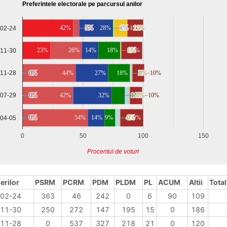
Preferintele electorale pe parcursul anilor
42%
5%
5%
28%
0%
0%
1%
1%
13%
11%
11%
-02-24
23%
26%
14%
18%
0%
0%
1%
1%
17%
-11-30
-11-28
0%
0%
44%
27%
18%
2%
2%
0%
0%
10%
10%
0%
0%
42%
32%
11%
11%
4%
4%
0%
0%
10%
10%
-07-29
0%
0%
54%
14%
9%
4%
4%
0%
0%
19%
-04-05
0
50
100
150
Procentul de voturi
erilor
PSRM
PCRM
PDM
PLDM
PL
ACUM
Altii
Total
02-24
363
46
242
0
6
90
109
11-30
250
272
147
195
15
0
186
11-28
0
537
327
218
21
0
120