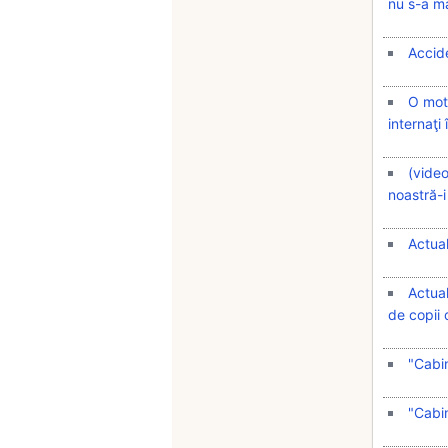
nu s-a ma
Accid
O moto
internaţi
(video
noastră-
Actual
Actual
de copii 
"Cabin
"Cabin