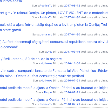
i întors acasă
Sursa:
PublicaTV
Din data:
2017-08-12
Vezi toate stirle din a
ent grav în raionul Ocnița. Un pieton, LOVIT VIOLENT de o motocicle
Sursa:
PublicaTV
Din data:
2017-04-30
Vezi toate stirle din a
cicletă a ajuns într-un stâlp după ce a lovit un pieton la Ocniţa; Trei t
 în stare gravă
Sursa:
Jurnal.md
Din data:
2017-04-30
Vezi toate stirle din a
) Au fost desemnați câștigătorii concursului republican pentru elevi 
i o comoară”
Sursa:
Diez
Din data:
2017-03-16
Vezi toate stirle din a
 / Emil Loteanu, 80 de ani de la naștere
Sursa:
HotNews
Din data:
2016-11-06
Vezi toate stirle din a
 / În cadrul campaniei lansate de Fundația lui Vlad Plahotniuc „Edelw
din raionul Ocnița au fost consultați gratuit de pediatri
Sursa:
HotNews
Din data:
2016-07-21
Vezi toate stirle din a
etul pediatric mobil" a ajuns la Ocnița. Părinții s-au bucurat de inițiat
Sursa:
Timpul
Din data:
2016-07-21
Vezi toate stirle din a
etul pediatric mobil" a ajuns la Ocnița. Părinții s-au bucurat de inițiat
Sursa:
PublicaTV
Din data:
2016-07-21
Vezi toate stirle din a