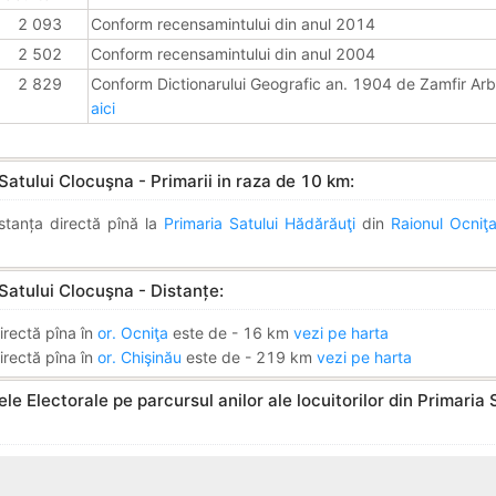
2 093
Conform recensamintului din anul 2014
2 502
Conform recensamintului din anul 2004
2 829
Conform Dictionarului Geografic an. 1904 de Zamfir Ar
aici
Satului Clocuşna - Primarii in raza de 10 km:
stanța directă pînă la
Primaria Satului Hădărăuţi
din
Raionul Ocniţ
Satului Clocuşna - Distanțe:
irectă pîna în
or. Ocniţa
este de - 16 km
vezi pe harta
irectă pîna în
or. Chişinău
este de - 219 km
vezi pe harta
ele Electorale pe parcursul anilor ale locuitorilor din Primaria 
a