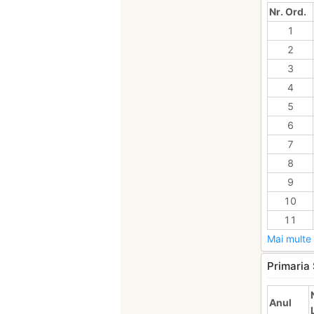
Nr. Ord.
1
2
3
4
5
6
7
8
9
10
11
Mai multe 
Primaria 
Anul