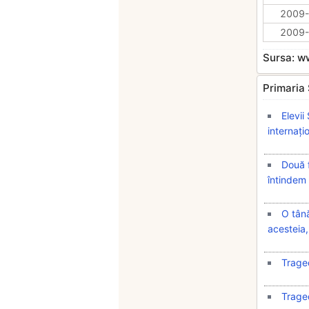
2009-
2009-
Sursa: 
Primaria 
Elevii
internați
Două 
întindem
O tână
acesteia,
Traged
Traged