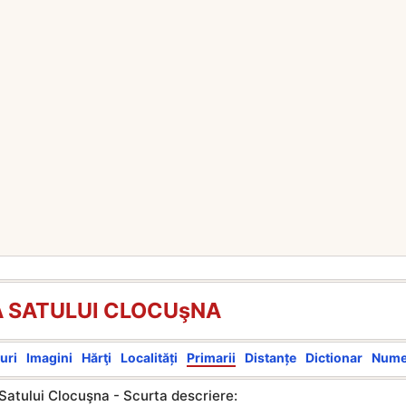
A SATULUI CLOCUşNA
uri
Imagini
Hărţi
Localități
Primarii
Distanțe
Dictionar
Num
Satului Clocuşna - Scurta descriere: