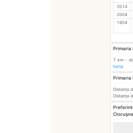
2014
2004
1904
Primaria 
7 km - di
harta
Primaria 
Distanța d
Distanța d
Preferint
Clocuşn