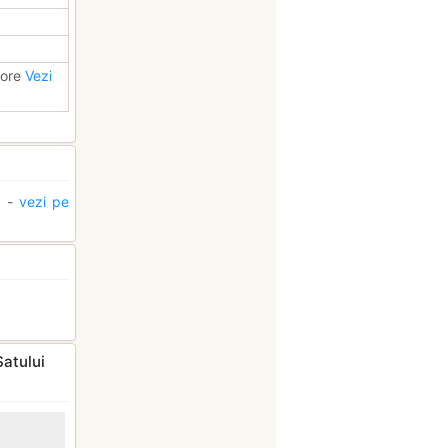
bore
Vezi
a
-
vezi pe
Satului