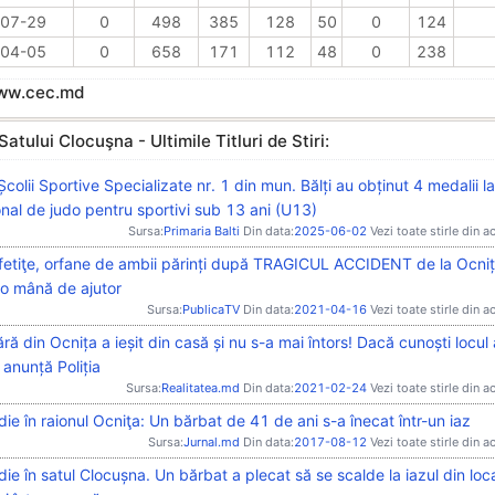
07-29
0
498
385
128
50
0
124
04-05
0
658
171
112
48
0
238
www.cec.md
Satului Clocuşna - Ultimile Titluri de Stiri:
 Școlii Sportive Specializate nr. 1 din mun. Bălți au obținut 4 medalii l
onal de judo pentru sportivi sub 13 ani (U13)
Sursa:
Primaria Balti
Din data:
2025-06-02
Vezi toate stirle din a
fetiţe, orfane de ambii părinți după TRAGICUL ACCIDENT de la Ocniț
 o mână de ajutor
Sursa:
PublicaTV
Din data:
2021-04-16
Vezi toate stirle din a
ră din Ocnița a ieșit din casă și nu s-a mai întors! Dacă cunoști locul a
 anunță Poliția
Sursa:
Realitatea.md
Din data:
2021-02-24
Vezi toate stirle din a
ie în raionul Ocniţa: Un bărbat de 41 de ani s-a înecat într-un iaz
Sursa:
Jurnal.md
Din data:
2017-08-12
Vezi toate stirle din a
ie în satul Clocușna. Un bărbat a plecat să se scalde la iazul din local