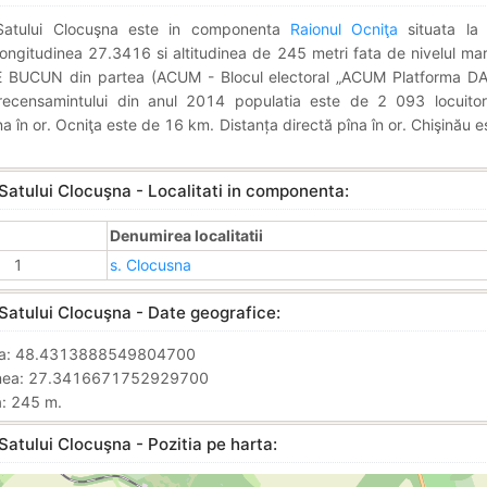
 Satului Clocuşna este in componenta
Raionul Ocniţa
situata la 
ngitudinea 27.3416 si altitudinea de 245 metri fata de nivelul mari
E BUCUN din partea (ACUM - Blocul electoral „ACUM Platforma DA 
ecensamintului din anul 2014 populatia este de 2 093 locuitori
na în or. Ocniţa este de 16 km. Distanța directă pîna în or. Chişinău 
Satului Clocuşna - Localitati in componenta:
Denumirea localitatii
1
s. Clocusna
Satului Clocuşna - Date geografice:
nea: 48.4313888549804700
inea: 27.3416671752929700
a: 245 m.
Satului Clocuşna - Pozitia pe harta: