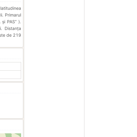
latitudinea
i. Primarul
și PAS” ).
. Distanța
este de 219