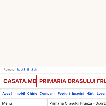
Romana
Ruskii
English
CASATA.MD
PRIMARIA ORASULUI FR
Acasă
Imobil
Chirie
Companii
Feeduri
Imagini
Hărţi
Locali
Menu
Primaria Orasului Frunză - Scurt