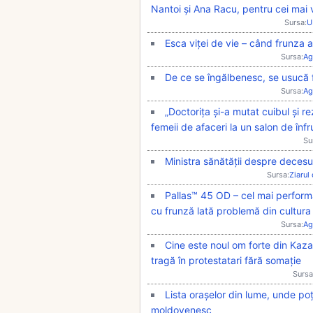
Nantoi și Ana Racu, pentru cei mai 
Sursa:
U
Esca viței de vie – când frunza 
Sursa:
Ag
De ce se îngălbenesc, se usucă f
Sursa:
Ag
„Doctorița și-a mutat cuibul și r
femeii de afaceri la un salon de în
Su
Ministra sănătății despre decesul 
Sursa:
Ziarul
Pallas™ 45 OD – cel mai performa
cu frunză lată problemă din cultura
Sursa:
Ag
Cine este noul om forte din Kaza
tragă în protestatari fără somație
Sursa
Lista orașelor din lume, unde poți
moldovenesc