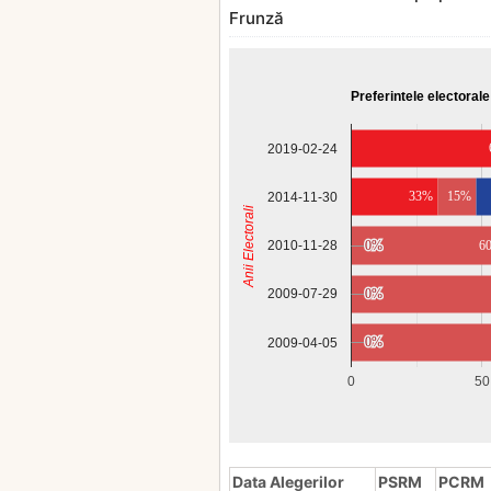
Frunză
Preferintele electorale
2019-02-24
33%
15%
2014-11-30
Anii Electorali
2010-11-28
0%
0%
6
0%
0%
2009-07-29
0%
0%
2009-04-05
0
50
Data Alegerilor
PSRM
PCRM