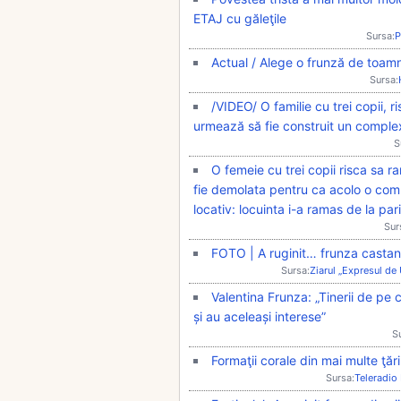
ETAJ cu găleţile
Sursa:
P
Actual / Alege o frunză de toamn
Sursa:
/VIDEO/ O familie cu trei copii, 
urmează să fie construit un complex
S
O femeie cu trei copii risca sa 
fie demolata pentru ca acolo o com
locativ: locuinta i-a ramas de la par
Sur
FOTO | A ruginit… frunza castani
Sursa:
Ziarul „Expresul de
Valentina Frunza: „Tinerii de pe 
și au aceleași interese”
S
Formaţii corale din mai multe ţări 
Sursa:
Teleradio