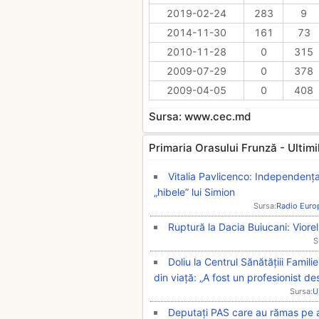
2019-02-24
283
9
2014-11-30
161
73
2010-11-28
0
315
2009-07-29
0
378
2009-04-05
0
408
Sursa: www.cec.md
Primaria Orasului Frunză - Ultimile
Vitalia Pavlicenco: Independența 
„hibele” lui Simion
Sursa:
Radio Euro
Ruptură la Dacia Buiucani: Viore
S
Doliu la Centrul Sănătățiii Famili
din viață: „A fost un profesionist de
Sursa:
U
Deputați PAS care au rămas pe a