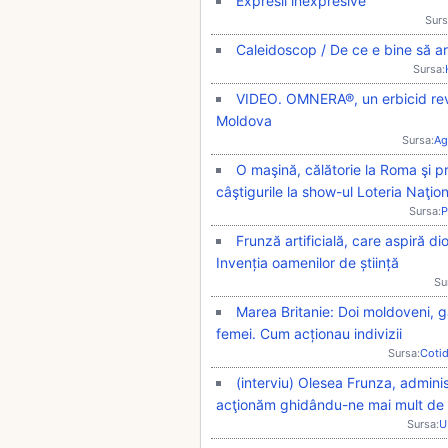
Expresii inexpresive
Surs
Caleidoscop / De ce e bine să ar
Sursa:
VIDEO. OMNERA®, un erbicid revo
Moldova
Sursa:
Ag
O maşină, călătorie la Roma şi pr
câştigurile la show-ul Loteria Naţi
Sursa:
P
Frunză artificială, care aspiră d
Invenția oamenilor de știință
Su
Marea Britanie: Doi moldoveni, gă
femei. Cum acționau indivizii
Sursa:
Coti
(interviu) Olesea Frunza, admini
acţionăm ghidându-ne mai mult de 
Sursa:
U