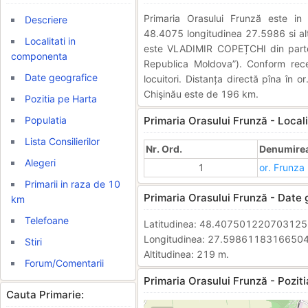
Primaria Orasului Frunză este i
Descriere
48.4075 longitudinea 27.5986 si alti
Localitati in
este VLADIMIR COPEȚCHI din partea (
componenta
Republica Moldova”). Conform rec
Date geografice
locuitori. Distanța directă pîna în 
Chişinău este de 196 km.
Pozitia pe Harta
Populatia
Primaria Orasului Frunză - Local
Lista Consilierilor
Nr. Ord.
Denumirea 
Alegeri
1
or. Frunza
Primarii in raza de 10
Primaria Orasului Frunză - Date 
km
Telefoane
Latitudinea: 48.40750122070312
Longitudinea: 27.5986118316650
Stiri
Altitudinea: 219 m.
Forum/Comentarii
Primaria Orasului Frunză - Poziti
Cauta Primarie: