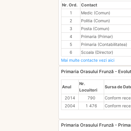
Nr. Ord.
Contact
1
Medic (Comun)
2
Politia (Comun)
3
Posta (Comun)
4
Primaria (Primar)
5
Primaria (Contabilitatea)
6
Scoala (Director)
Mai multe contacte vezi aici
Primaria Orasului Frunză - Evoluti
Nr.
Anul
Sursa de Dat
Locuitori
2014
790
Conform rece
2004
1 476
Conform rece
Primaria Orasului Frunză - Primar