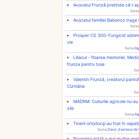
Avocatul Frunză pretinde că-l a
Sursa
Avocatul familiei Babenco trage 
Sursa
Prosper CS 300: Fungicid sistemi
vie
Sursa:
Ag
Liliacul - floarea memoriei. Medi
frunza pentru tuse
Sur
Valentin Frunză, creatorul pantof
Cizmărie
Sur
MADRM: Culturile agricole nu au 
zile
Sursa:
Ag
Tinerii ortodocși au fost în ospe
Sursa:
Ziarul „Expresul de
Povestea tristă a mai multor mo