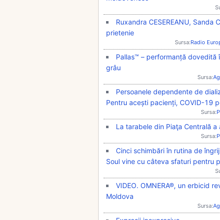
S
Ruxandra CESEREANU, Sanda C
prietenie
Sursa:
Radio Euro
Pallas™ – performanță dovedită în
grâu
Sursa:
Ag
Persoanele dependente de diali
Pentru acești pacienți, COVID-19 po
Sursa:
P
La tarabele din Piaţa Centrală a
Sursa:
P
Cinci schimbări în rutina de îngrij
Soul vine cu câteva sfaturi pentru p
S
VIDEO. OMNERA®, un erbicid revo
Moldova
Sursa:
Ag