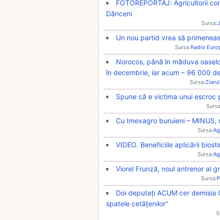
FOTOREPORTAJ: Agricultorii conti
Dănceni
Sursa:
J
Un nou partid vrea să primeneas
Sursa:
Radio Euro
Norocos, până în măduva oaselor
în decembrie, iar acum – 96 000 de
Sursa:
Ziarul
Spune că e victima unui escroc
Sursa
Cu Imexagro buruieni – MINUS, r
Sursa:
Ag
VIDEO. Beneficiile aplicării bios
Sursa:
Ag
Viorel Frunză, noul antrenor al g
Sursa:
P
Doi deputați ACUM cer demisia 
spatele cetățenilor”
S