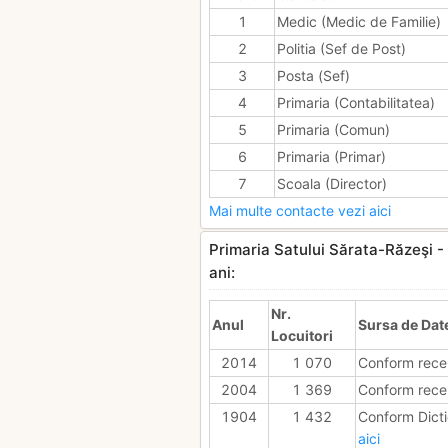
1
Medic (Medic de Familie)
2
Politia (Sef de Post)
3
Posta (Sef)
4
Primaria (Contabilitatea)
5
Primaria (Comun)
6
Primaria (Primar)
7
Scoala (Director)
Mai multe contacte vezi aici
Primaria Satului Sărata-Răzeşi - 
ani:
Nr.
Anul
Sursa de Dat
Locuitori
2014
1 070
Conform rece
2004
1 369
Conform rece
1904
1 432
Conform Dicti
aici