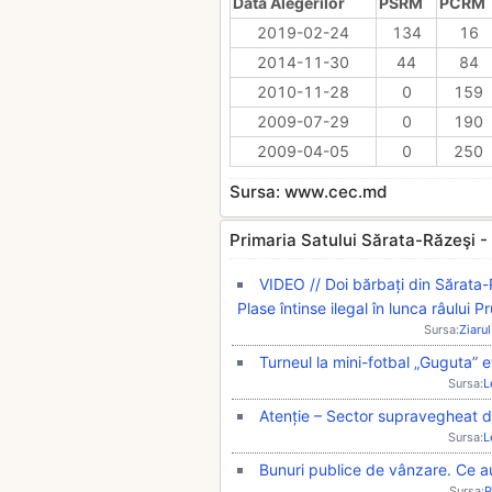
Data Alegerilor
PSRM
PCRM
2019-02-24
134
16
2014-11-30
44
84
2010-11-28
0
159
2009-07-29
0
190
2009-04-05
0
250
Sursa: www.cec.md
Primaria Satului Sărata-Răzeşi - Ul
VIDEO // Doi bărbați din Sărata-
Plase întinse ilegal în lunca râului Pr
Sursa:
Ziarul
Turneul la mini-fotbal „Guguta” 
Sursa:
L
Atenție – Sector supravegheat d
Sursa:
L
Bunuri publice de vânzare. Ce au 
Sursa:
P