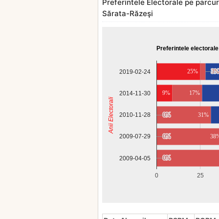
Preferintele Electorale pe parcurs
Sărata-Răzeşi
Preferintele electorale
25%
3%
3%
2019-02-24
9%
17%
2014-11-30
Anii Electorali
2010-11-28
0%
0%
31%
0%
0%
38
2009-07-29
0%
0%
2009-04-05
0
25