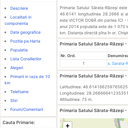
Primaria Satului Sărata-Răzeşi es
Descriere
46.6141 longitudinea 28.2666 si alt
Localitati in
este VICTOR DOBĂ din partea (CI - 
componenta
anul 2014 populatia este de 1 070 lo
Date geografice
km. Distanța directă pîna în or. Chi
Pozitia pe Harta
Primaria Satului Sărata-Răzeşi -
Populatia
Nr. Ord.
Denumirea 
Lista Consilierilor
1
s. Sarata-
Alegeri
Primaria Satului Sărata-Răzeşi -
Primarii in raza de 10
km
Latitudinea: 46.61416625976562
Telefoane
Longitudinea: 28.2666664123535
Altitudinea: 75 m.
Stiri
Forum/Comentarii
Primaria Satului Sărata-Răzeşi - 
Cauta Primarie:
+