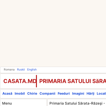
Romana
Ruskii
English
CASATA.MD
PRIMARIA SATULUI SăR
Acasă
Imobil
Chirie
Companii
Feeduri
Imagini
Hărţi
Locali
Menu
Primaria Satului Sărata-Răzeşi -