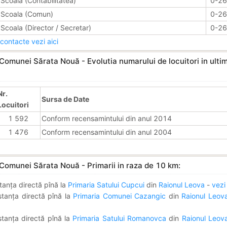
Scoala (Contabilitatea)
0-2
Scoala (Comun)
0-2
Scoala (Director / Secretar)
0-2
contacte vezi aici
Comunei Sărata Nouă - Evolutia numarului de locuitori in ulti
Nr.
Sursa de Date
Locuitori
1 592
Conform recensamintului din anul 2014
1 476
Conform recensamintului din anul 2004
Comunei Sărata Nouă - Primarii in raza de 10 km:
tanța directă pînă la
Primaria Satului Cupcui
din
Raionul Leova
-
vezi
stanța directă pînă la
Primaria Comunei Cazangic
din
Raionul Leov
stanța directă pînă la
Primaria Satului Romanovca
din
Raionul Leov