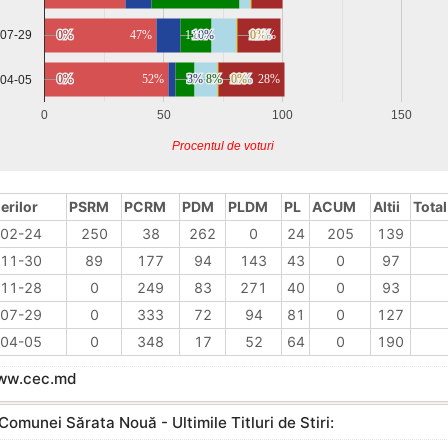
0%
0%
47%
13%
10%
10%
11%
11%
0%
0%
18%
-07-29
0%
0%
52%
3%
3%
8%
8%
10%
10%
0%
0%
28%
-04-05
0
50
100
150
Procentul de voturi
erilor
PSRM
PCRM
PDM
PLDM
PL
ACUM
Altii
Total
02-24
250
38
262
0
24
205
139
11-30
89
177
94
143
43
0
97
11-28
0
249
83
271
40
0
93
07-29
0
333
72
94
81
0
127
04-05
0
348
17
52
64
0
190
www.cec.md
Comunei Sărata Nouă - Ultimile Titluri de Stiri: