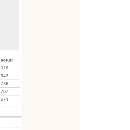
 Voturi
918
643
736
707
671