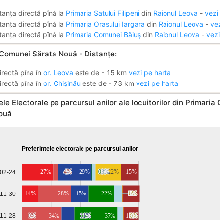
tanța directă pînă la
Primaria Satului Filipeni
din
Raionul Leova
-
vezi
tanța directă pînă la
Primaria Orasului Iargara
din
Raionul Leova
-
vez
tanța directă pînă la
Primaria Comunei Băiuş
din
Raionul Leova
-
vezi
 Comunei Sărata Nouă - Distanțe:
irectă pîna în
or. Leova
este de - 15 km
vezi pe harta
irectă pîna în
or. Chişinău
este de - 73 km
vezi pe harta
ele Electorale pe parcursul anilor ale locuitorilor din Primari
ouă
Preferintele electorale pe parcursul anilor
27%
4%
4%
29%
0%
0%
3%
3%
22%
15%
-02-24
14%
28%
15%
22%
15%
7%
7%
0%
0%
-11-30
-11-28
0%
0%
34%
11%
11%
37%
13%
5%
5%
0%
0%