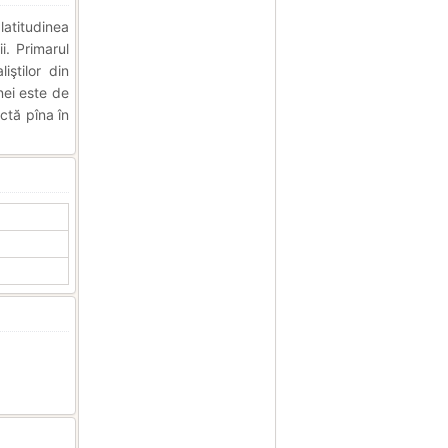
latitudinea
i. Primarul
ştilor din
ei este de
ctă pîna în