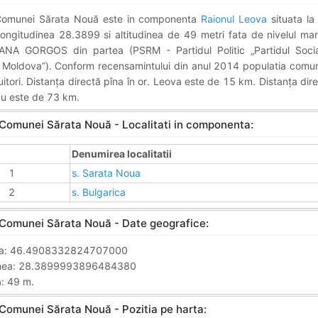
 Comunei Sărata Nouă este in componenta
Raionul Leova
situata la 
ongitudinea 28.3899 si altitudinea de 49 metri fata de nivelul mari
ANA GORGOS din partea (PSRM - Partidul Politic „Partidul Sociali
 Moldova”). Conform recensamintului din anul 2014 populatia comun
itori. Distanța directă pîna în or. Leova este de 15 km. Distanța dire
ău este de 73 km.
 Comunei Sărata Nouă - Localitati in componenta:
Denumirea localitatii
1
s. Sarata Noua
2
s. Bulgarica
 Comunei Sărata Nouă - Date geografice:
nea: 46.4908332824707000
inea: 28.3899993896484380
a: 49 m.
 Comunei Sărata Nouă - Pozitia pe harta: