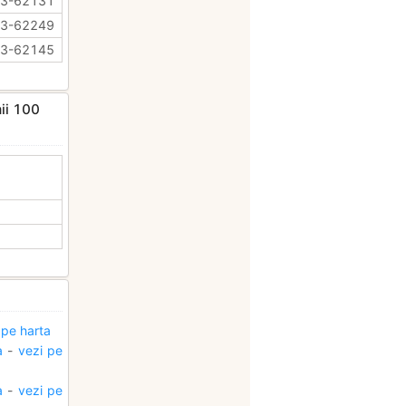
63-62131
63-62249
63-62145
mii 100
 pe harta
a
-
vezi pe
a
-
vezi pe