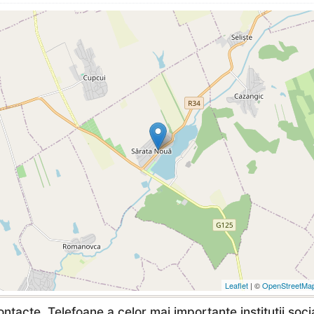
Leaflet
| ©
OpenStreetMa
ntacte, Telefoane a celor mai importante institutii soci