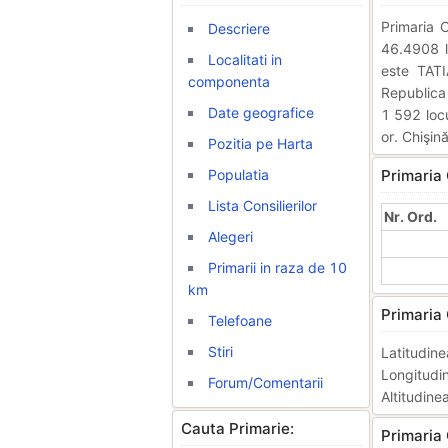
Primaria
Descriere
46.4908 l
Localitati in
este TATI
componenta
Republica
Date geografice
1 592 locu
or. Chişin
Pozitia pe Harta
Populatia
Primaria
Lista Consilierilor
Nr. Ord.
Alegeri
Primarii in raza de 10
km
Primaria
Telefoane
Stiri
Latitudi
Longitud
Forum/Comentarii
Altitudine
Cauta Primarie:
Primaria