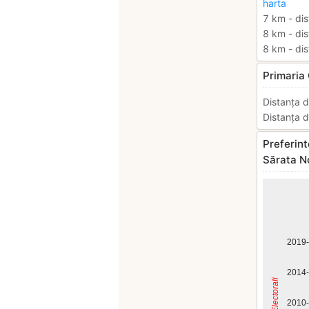
harta
7 km - dis
8 km - dis
8 km - dis
Primaria
Distanța d
Distanța d
Preferint
Sărata N
2019
2014
Anii Electorali
2010