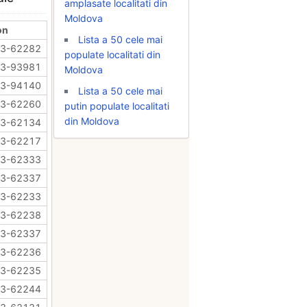
amplasate localitati din
Moldova
on
Lista a 50 cele mai
63-62282
populate localitati din
63-93981
Moldova
63-94140
Lista a 50 cele mai
63-62260
putin populate localitati
din Moldova
63-62134
63-62217
63-62333
63-62337
63-62233
63-62238
63-62337
63-62236
63-62235
63-62244