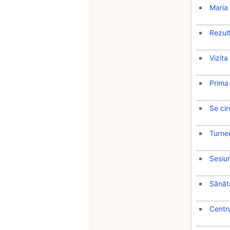
Maria 
Rezult
Vizita
Prima 
Se cir
Turneu
Sesiun
Sănăta
Centru