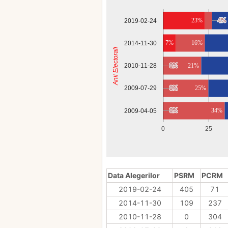
23%
4%
4%
2019-02-24
7%
16%
2014-11-30
Anii Electorali
2010-11-28
0%
0%
21%
0%
0%
25%
2009-07-29
0%
0%
34%
2009-04-05
0
25
Data Alegerilor
PSRM
PCRM
2019-02-24
405
71
2014-11-30
109
237
2010-11-28
0
304