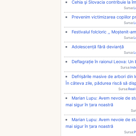
Cehia şi Slovacia contribuie la î
Sursa:
L
Prevenim victimizarea copiilor p
Sursa:
L
Festivalul folcloric ,, Moștenit-a
Sursa:
L
Adolescență fără devianță
Sursa:
L
Deflagrație în raionul Leova: Un
Sursa:
Ind
Defrișările masive de arbori din 
În câteva zile, pădurea riscă să d
Sursa:
Real
Marian Lupu: Avem nevoie de stab
mai sigur în țara noastră
Sur
Marian Lupu: Avem nevoie de stab
mai sigur în țara noastră
Sursa:
P