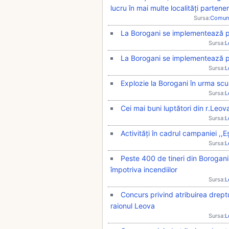
lucru în mai multe localități partene
Sursa:
Comun
La Borogani se implementează pro
Sursa:
L
La Borogani se implementează pro
Sursa:
L
Explozie la Borogani în urma scu
Sursa:
L
Cei mai buni luptători din r.Leova
Sursa:
L
Activități în cadrul campaniei ,,Eșt
Sursa:
L
Peste 400 de tineri din Borogani i
împotriva incendiilor
Sursa:
L
Concurs privind atribuirea dreptu
raionul Leova
Sursa:
L