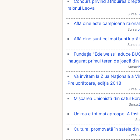
Concurs privind atribuirea dreptu
raionul Leova
Sursa:
L
Află cine este campioana raional
Sursa:
L
Află cine sunt cei mai buni luptăt
Sursa:
L
Fundaţia "Edelweiss" aduce BUC
inaugurat primul teren de joacă din 
Sursa:
P
Vă invităm la Ziua Națională a Vin
Prelucrătoare, ediția 2018
Sursa:
L
Mişcarea Unionistă din satul Bor
Sursa:
Unirea e tot mai aproape! A fost
Su
Cultura, promovată în satele din 
Sursa:
L