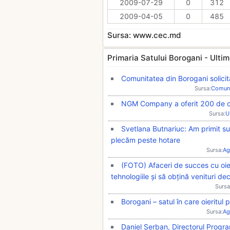
2009-07-29
0
312
2009-04-05
0
485
Sursa: www.cec.md
Primaria Satului Borogani - Ultimil
Comunitatea din Borogani solicit
Sursa:
Comun
NGM Company a oferit 200 de cad
Sursa:
U
Svetlana Butnariuc: Am primit s
plecăm peste hotare
Sursa:
Ag
(FOTO) Afaceri de succes cu oie
tehnologiile și să obțină venituri de
Sursa
Borogani – satul în care oieritul
Sursa:
Ag
Daniel Șerban, Directorul Progr