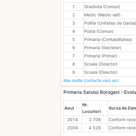
1
Gradinita (Comun)
2
Medic (Medic-sef)
3
Politia (Unitatea de Garda
4
Posta (Comun)
5
Primaria (Contabilitatea)
6
Primaria (Secretar)
7
Primaria (Primar)
8
Scoala (Director)
9
Scoala (Director)
Mai multe contacte vezi aici
Primaria Satului Borogani - Evolut
Nr.
Anul
Sursa de Dat
Locuitori
2014
3 708
Conform rece
2004
4 528
Conform rece