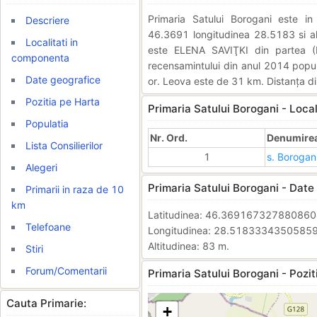
Primaria Satului Borogani este 
Descriere
46.3691 longitudinea 28.5183 si alt
Localitati in
este ELENA SAVIŢKI din partea (
componenta
recensamintului din anul 2014 popula
Date geografice
or. Leova este de 31 km. Distanța di
Pozitia pe Harta
Primaria Satului Borogani - Loca
Populatia
Nr. Ord.
Denumirea 
Lista Consilierilor
1
s. Borogan
Alegeri
Primaria Satului Borogani - Date
Primarii in raza de 10
km
Latitudinea: 46.36916732788086
Telefoane
Longitudinea: 28.5183334350585
Altitudinea: 83 m.
Stiri
Forum/Comentarii
Primaria Satului Borogani - Pozit
Cauta Primarie:
+