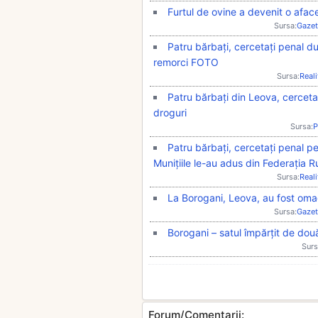
Furtul de ovine a devenit o afac
Sursa:
Gazet
Patru bărbați, cercetați penal du
remorci FOTO
Sursa:
Real
Patru bărbați din Leova, cerceta
droguri
Sursa:
P
Patru bărbați, cercetați penal pe
Munițiile le-au adus din Federația 
Sursa:
Real
La Borogani, Leova, au fost omag
Sursa:
Gazet
Borogani – satul împărțit de două
Surs
Forum/Comentarii: