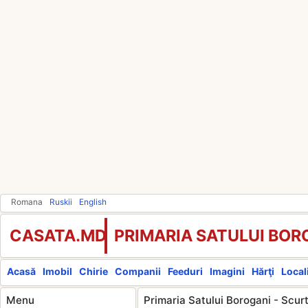
Romana
Ruskii
English
CASATA.MD
PRIMARIA SATULUI BOR
Acasă
Imobil
Chirie
Companii
Feeduri
Imagini
Hărţi
Locali
Menu
Primaria Satului Borogani - Scur