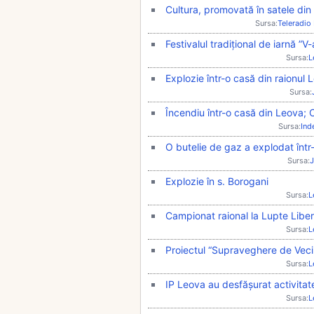
Cultura, promovată în satele din 
Sursa:
Teleradio
Festivalul tradițional de iarnă ”
Sursa:
L
Explozie într-o casă din raionul 
Sursa:
Încendiu într-o casă din Leova; C
Sursa:
Ind
​O butelie de gaz a explodat într
Sursa:
J
Explozie în s. Borogani
Sursa:
L
Campionat raional la Lupte Liber
Sursa:
L
Proiectul “Supraveghere de Vecină
Sursa:
L
IP Leova au desfășurat activitate
Sursa:
L