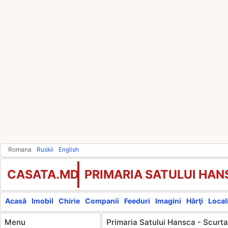
Romana
Ruskii
English
CASATA.MD
PRIMARIA SATULUI HA
Acasă
Imobil
Chirie
Companii
Feeduri
Imagini
Hărţi
Locali
Menu
Primaria Satului Hansca - Scurta