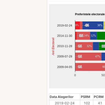
Preferintele electorale
9%
4%
4%
38%
2019-02-24
3%
3%
24%
12%
2014-11-30
Anii Electorali
2010-11-28
0%
0%
32%
1
1
0%
0%
47%
2009-07-29
0%
0%
6
2009-04-05
0
50
Data Alegerilor
PSRM
PCRM
2019-02-24
102
41