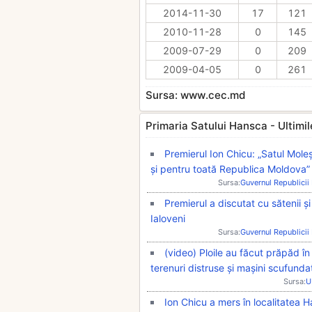
2014-11-30
17
121
2010-11-28
0
145
2009-07-29
0
209
2009-04-05
0
261
Sursa: www.cec.md
Primaria Satului Hansca - Ultimile 
Premierul Ion Chicu: „Satul Moleș
și pentru toată Republica Moldova”
Sursa:
Guvernul Republici
Premierul a discutat cu sătenii și
Ialoveni
Sursa:
Guvernul Republici
(video) Ploile au făcut prăpăd în
terenuri distruse și mașini scufunda
Sursa:
U
Ion Chicu a mers în localitatea 