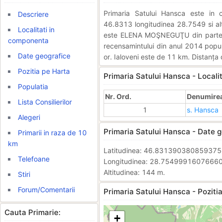
Primaria Satului Hansca este i
Descriere
46.8313 longitudinea 28.7549 si alti
Localitati in
este ELENA MOŞNEGUŢU din partea
componenta
recensamintului din anul 2014 popula
Date geografice
or. Ialoveni este de 11 km. Distanța 
Pozitia pe Harta
Primaria Satului Hansca - Locali
Populatia
Nr. Ord.
Denumirea 
Lista Consilierilor
1
s. Hansca
Alegeri
Primaria Satului Hansca - Date g
Primarii in raza de 10
km
Latitudinea: 46.83139038085937
Telefoane
Longitudinea: 28.7549991607666
Altitudinea: 144 m.
Stiri
Forum/Comentarii
Primaria Satului Hansca - Pozitia
Cauta Primarie:
+