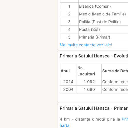
1
Biserica (Comun)
2
Medic (Medic de Familie)
3
Politia (Post de Politie)
4
Posta (Sef)
5
Primaria (Primar)
Mai multe contacte vezi aici
Primaria Satului Hansca - Evolutia
Nr.
Anul
Sursa de Dat
Locuitori
2014
1 092
Conform rece
2004
1 080
Conform rece
Primaria Satului Hansca - Primari
4 km - distanța directă pînă la
Pri
harta