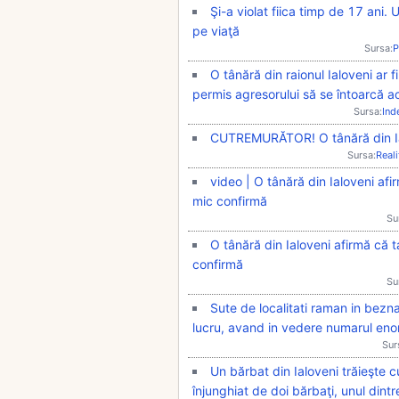
Şi-a violat fiica timp de 17 ani. 
pe viaţă
Sursa:
P
O tânără din raionul Ialoveni ar fi
permis agresorului să se întoarcă a
Sursa:
Ind
CUTREMURĂTOR! O tânără din Ialo
Sursa:
Real
video | O tânără din Ialoveni afir
mic confirmă
Su
O tânără din Ialoveni afirmă că t
confirmă
Su
Sute de localitati raman in bezn
lucru, avand in vedere numarul eno
Sur
Un bărbat din Ialoveni trăieşte c
înjunghiat de doi bărbaţi, unul dintr