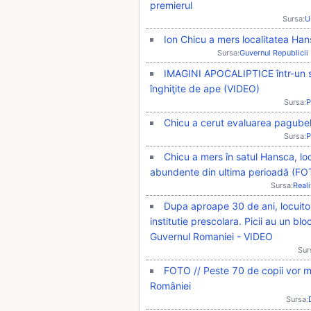
premierul
Sursa:
U
Ion Chicu a mers localitatea Han
Sursa:
Guvernul Republici
IMAGINI APOCALIPTICE într-un sat
înghiţite de ape (VIDEO)
Sursa:
P
Chicu a cerut evaluarea pagubelo
Sursa:
P
Chicu a mers în satul Hansca, loc
abundente din ultima perioadă (FO
Sursa:
Real
Dupa aproape 30 de ani, locuitor
institutie prescolara. Picii au un bloc
Guvernul Romaniei - VIDEO
Sur
FOTO // Peste 70 de copii vor me
României
Sursa: