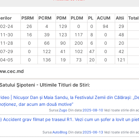
erilor
PSRM
PCRM
PDM
PLDM
PL
ACUM
Altii
Total
02-24
26
4
129
0
0
94
29
11-30
16
39
123
117
8
0
48
11-28
0
66
90
200
6
0
20
07-29
0
122
41
102
47
0
42
04-05
0
136
19
73
20
0
121
www.cec.md
atului Şipoteni - Ultimile Titluri de Stiri:
video | Nicușor Dan și Maia Sandu, la Festivalul Zemii din Călărași: „D
oționez, dar acum am două motive”
Sursa:
Zugo
Din data:
2025-08-10
Vezi toate stirle din a
) Accident grav filmat pe traseul R1. Vezi cum un șofer a lovit un pie
Sursa:
AutoBlog
Din data:
2025-06-13
Vezi toate stirle din a