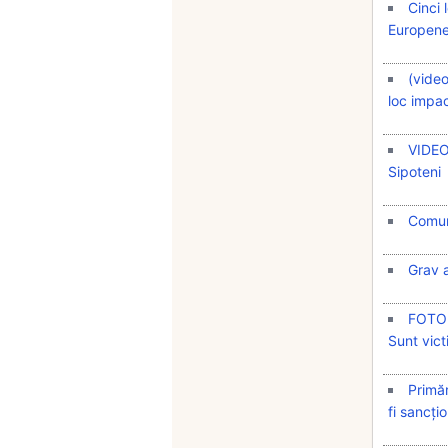
Cinci 
Europen
(video
loc impac
VIDEO 
Sipoteni
Comun
Grav a
FOTO /
Sunt vic
Primăr
fi sancți