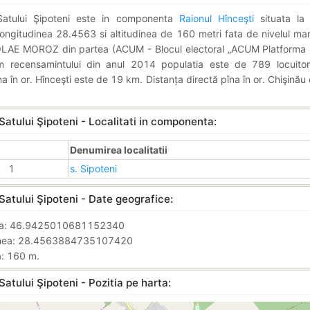
Satului Şipoteni este in componenta
Raionul Hînceşti
situata la 
ngitudinea 28.4563 si altitudinea de 160 metri fata de nivelul mari
LAE MOROZ din partea (ACUM - Blocul electoral „ACUM Platforma 
m recensamintului din anul 2014 populatia este de 789 locuitori
na în or. Hînceşti este de 19 km. Distanța directă pîna în or. Chişinău
Satului Şipoteni - Localitati in componenta:
Denumirea localitatii
1
s. Sipoteni
Satului Şipoteni - Date geografice:
nea: 46.9425010681152340
inea: 28.4563884735107420
a: 160 m.
Satului Şipoteni - Pozitia pe harta: