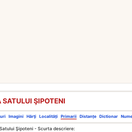
 SATULUI ŞIPOTENI
uri
Imagini
Hărţi
Localități
Primarii
Distanțe
Dictionar
Num
Satului Şipoteni - Scurta descriere: