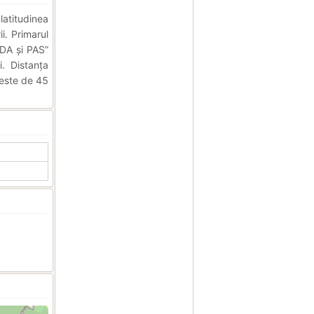
latitudinea
i. Primarul
DA și PAS”
. Distanța
 este de 45