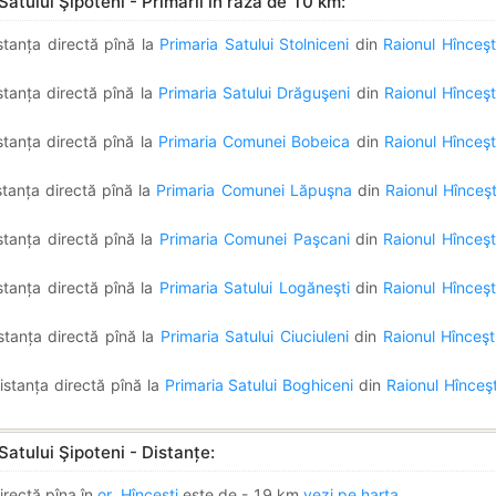
Satului Şipoteni - Primarii in raza de 10 km:
stanța directă pînă la
Primaria Satului Stolniceni
din
Raionul Hînceşt
stanța directă pînă la
Primaria Satului Drăguşeni
din
Raionul Hînceşt
stanța directă pînă la
Primaria Comunei Bobeica
din
Raionul Hînceşt
stanța directă pînă la
Primaria Comunei Lăpuşna
din
Raionul Hînceşt
stanța directă pînă la
Primaria Comunei Paşcani
din
Raionul Hînceşt
stanța directă pînă la
Primaria Satului Logăneşti
din
Raionul Hînceşt
stanța directă pînă la
Primaria Satului Ciuciuleni
din
Raionul Hînceşt
istanța directă pînă la
Primaria Satului Boghiceni
din
Raionul Hînceşt
Satului Şipoteni - Distanțe:
irectă pîna în
or. Hînceşti
este de - 19 km
vezi pe harta