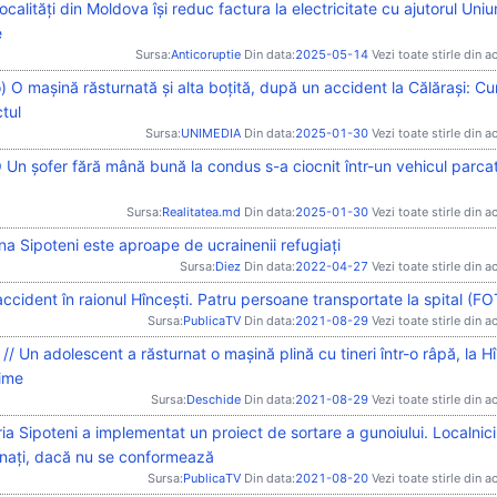
localități din Moldova își reduc factura la electricitate cu ajutorul Uniun
e
Sursa:
Anticoruptie
Din data:
2025-05-14
Vezi toate stirle din a
) O mașină răsturnată și alta boțită, după un accident la Călărași: C
tul
Sursa:
UNIMEDIA
Din data:
2025-01-30
Vezi toate stirle din a
Un șofer fără mână bună la condus s-a ciocnit într-un vehicul parcat
Sursa:
Realitatea.md
Din data:
2025-01-30
Vezi toate stirle din a
a Sipoteni este aproape de ucrainenii refugiați
Sursa:
Diez
Din data:
2022-04-27
Vezi toate stirle din a
ccident în raionul Hîncești. Patru persoane transportate la spital (F
Sursa:
PublicaTV
Din data:
2021-08-29
Vezi toate stirle din a
/ Un adolescent a răsturnat o mașină plină cu tineri într-o râpă, la Hî
time
Sursa:
Deschide
Din data:
2021-08-29
Vezi toate stirle din a
ia Sipoteni a implementat un proiect de sortare a gunoiului. Localnici
onați, dacă nu se conformează
Sursa:
PublicaTV
Din data:
2021-08-20
Vezi toate stirle din a