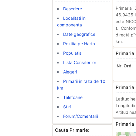
Primaria 
Descriere
46.9425 lo
Localitati in
este NICO
componenta
). Confor
Date geografice
directă pî
km.
Pozitia pe Harta
Populatia
Primaria 
Lista Consilierilor
Nr. Ord.
Alegeri
Primarii in raza de 10
Primaria 
km
Telefoane
Latitudi
Longitud
Stiri
Altitudine
Forum/Comentarii
Primaria 
Cauta Primarie: