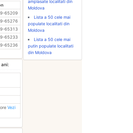
amplasate localitati din
on
Moldova
69-65209
Lista a 50 cele mai
69-65276
populate localitati din
69-65313
Moldova
69-65233
Lista a 50 cele mai
69-65236
putin populate localitati
din Moldova
 ani:
bore
Vezi