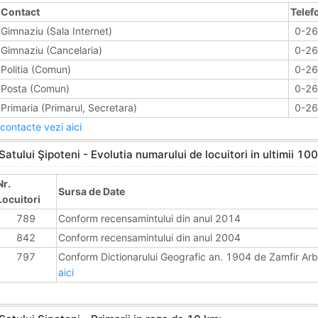
Contact
Telef
Gimnaziu (Sala Internet)
0-2
Gimnaziu (Cancelaria)
0-2
Politia (Comun)
0-2
Posta (Comun)
0-2
Primaria (Primarul, Secretara)
0-2
contacte vezi aici
Satului Şipoteni - Evolutia numarului de locuitori in ultimii 100
Nr.
Sursa de Date
Locuitori
789
Conform recensamintului din anul 2014
842
Conform recensamintului din anul 2004
797
Conform Dictionarului Geografic an. 1904 de Zamfir Ar
aici