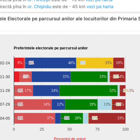
irectă pîna în
or. Chişinău
este de - 45 km
vezi pe harta
ele Electorale pe parcursul anilor ale locuitorilor din Primaria 
Preferintele electorale pe parcursul anilor
9%
1%
1%
46%
0%
0%
0%
0%
33%
10%
-02-24
5%
5%
11%
35%
33%
2%
2%
0%
0%
14%
-11-30
-11-28
0%
0%
17%
24%
52%
2%
2%
0%
0%
5%
5%
0%
0%
34%
12%
29%
13%
0%
0%
12%
-07-29
0%
0%
37%
5%
5%
20%
5%
5%
0%
0%
33%
-04-05
0
25
50
75
100
Procentul de voturi