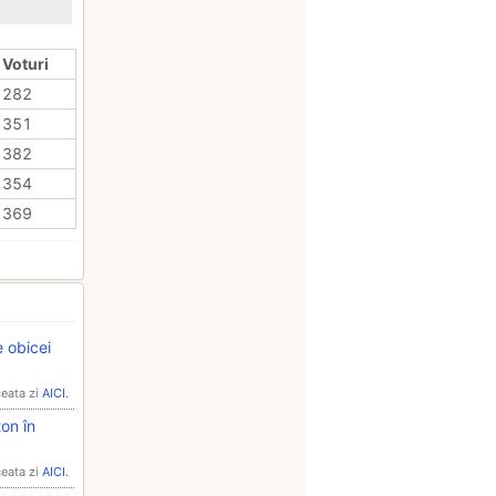
 Voturi
282
351
382
354
369
e obicei
ceata zi
AICI.
ton în
ceata zi
AICI.