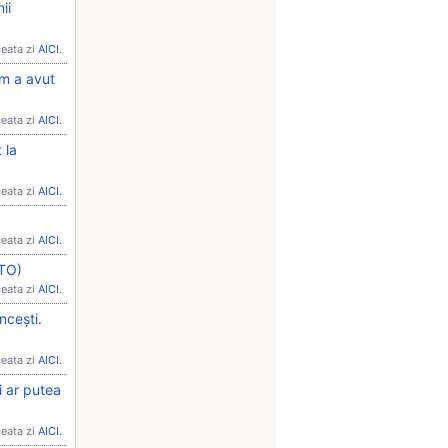
ii
ceata zi
AICI.
um a avut
ceata zi
AICI.
 la
ceata zi
AICI.
ceata zi
AICI.
OTO)
ceata zi
AICI.
ncești.
ceata zi
AICI.
i ar putea
ceata zi
AICI.