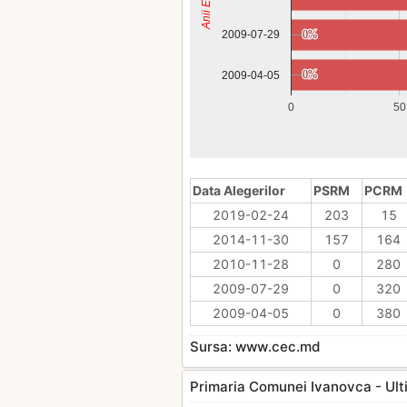
0%
0%
2009-07-29
0%
0%
2009-04-05
0
50
Data Alegerilor
PSRM
PCRM
2019-02-24
203
15
2014-11-30
157
164
2010-11-28
0
280
2009-07-29
0
320
2009-04-05
0
380
Sursa: www.cec.md
Primaria Comunei Ivanovca - Ultimi