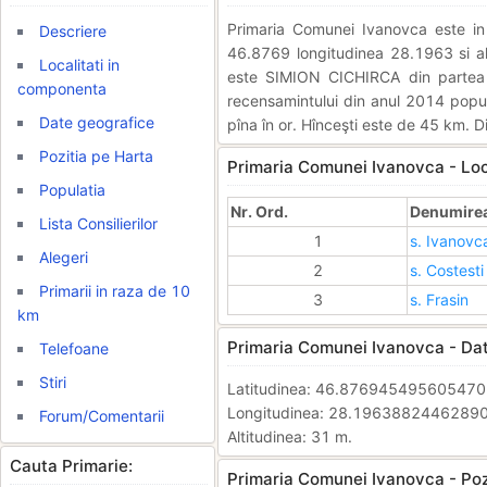
Primaria Comunei Ivanovca este 
Descriere
46.8769 longitudinea 28.1963 si alt
Localitati in
este SIMION CICHIRCA din partea
componenta
recensamintului din anul 2014 popul
Date geografice
pîna în or. Hînceşti este de 45 km. D
Pozitia pe Harta
Primaria Comunei Ivanovca - Loc
Populatia
Nr. Ord.
Denumirea 
Lista Consilierilor
1
s. Ivanovc
Alegeri
2
s. Costesti
Primarii in raza de 10
3
s. Frasin
km
Primaria Comunei Ivanovca - Dat
Telefoane
Stiri
Latitudinea: 46.87694549560547
Longitudinea: 28.1963882446289
Forum/Comentarii
Altitudinea: 31 m.
Cauta Primarie:
Primaria Comunei Ivanovca - Pozi