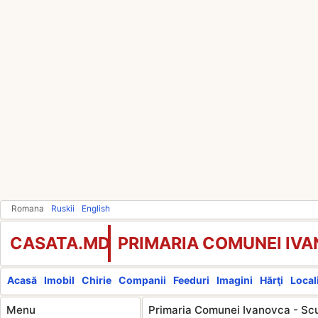
Romana
Ruskii
English
CASATA.MD
PRIMARIA COMUNEI IV
Acasă
Imobil
Chirie
Companii
Feeduri
Imagini
Hărţi
Locali
Menu
Primaria Comunei Ivanovca - Scu