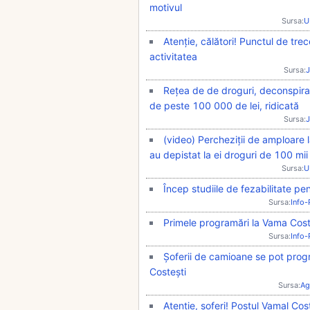
motivul
Sursa:
U
Atenție, călători! Punctul de trec
activitatea
Sursa:
J
Rețea de de droguri, deconspirată
de peste 100 000 de lei, ridicată
Sursa:
J
(video) Percheziții de amploare la
au depistat la ei droguri de 100 mii 
Sursa:
U
Încep studiile de fezabilitate pe
Sursa:
Info
Primele programări la Vama Cost
Sursa:
Info
Șoferii de camioane se pot prog
Costești
Sursa:
Ag
Atenție, șoferi! Postul Vamal Cost