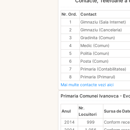
Contacte, Telefoane a c
Nr. Ord.
Contact
1
Gimnaziu (Sala Internet)
2
Gimnaziu (Cancelaria)
3
Gradinita (Comun)
4
Medic (Comun)
5
Politia (Comun)
6
Posta (Comun)
7
Primaria (Contabilitatea)
8
Primaria (Primarul)
Mai multe contacte vezi aici
Primaria Comunei Ivanovca - Evolu
Nr.
Anul
Sursa de Dat
Locuitori
2014
999
Conform rece
2004
1 056
Conform rece