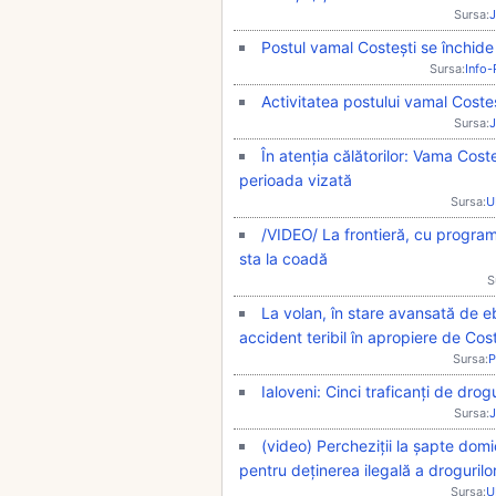
Sursa:
J
Postul vamal Costești se închide
Sursa:
Info
Activitatea postului vamal Costeșt
Sursa:
J
În atenția călătorilor: Vama Coste
perioada vizată
Sursa:
U
/VIDEO/ La frontieră, cu progra
sta la coadă
S
La volan, în stare avansată de e
accident teribil în apropiere de Cost
Sursa:
P
Ialoveni: Cinci traficanți de drog
Sursa:
J
(video) Percheziții la șapte domici
pentru deținerea ilegală a drogurilo
Sursa:
U