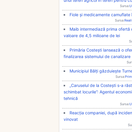
unui teren agricol în teren pentru 
Sursa:
U
Fiole și medicamente camuflate î
Sursa:
Real
Maib intermediază prima ofertă d
valoare de 4,5 milioane de lei
S
Primăria Costești lansează o ofert
finalizarea sistemului de canalizare
Sur
Municipiul Bălți găzduiește Turn
Sursa:
Prim
„Caruselul de la Costești s-a răs
schimbat locurile”: Agentul economi
tehnică
Sursa:
U
Reacția companiei, după incidentu
vinovat
Su