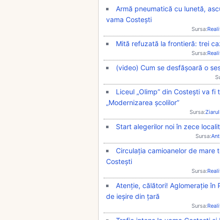
Armă pneumatică cu lunetă, ascu
vama Costești
Sursa:
Real
Mită refuzată la frontieră: trei c
Sursa:
Real
(video) Cum se desfășoară o sesi
S
Liceul „Olimp” din Costești va fi
„Modernizarea școlilor”
Sursa:
Ziarul
Start alegerilor noi în zece local
Sursa:
Ant
Circulația camioanelor de mare t
Costești
Sursa:
Real
Atenție, călători! Aglomerație în
de ieșire din țară
Sursa:
Real