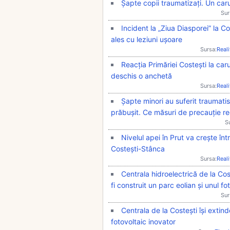
Șapte copii traumatizați. Un caru
Sur
Incident la „Ziua Diasporei” la Co
ales cu leziuni ușoare
Sursa:
Real
Reacția Primăriei Costești la carus
deschis o anchetă
Sursa:
Real
Șapte minori au suferit traumati
prăbușit. Ce măsuri de precauție r
S
Nivelul apei în Prut va crește într
Costești-Stânca
Sursa:
Real
Centrala hidroelectrică de la Cos
fi construit un parc eolian și unul fo
Sur
Centrala de la Costești își extin
fotovoltaic inovator