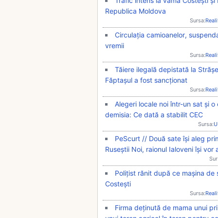
Trafic intens la vama Costești și
Republica Moldova
Sursa:
Real
Circulația camioanelor, suspenda
vremii
Sursa:
Real
Tăiere ilegală depistată la Străș
Făptașul a fost sancționat
Sursa:
Real
Alegeri locale noi într-un sat și
demisia: Ce dată a stabilit CEC
Sursa:
U
PeScurt // Două sate își aleg prim
Ruseștii Noi, raionul Ialoveni își vo
Sur
Polițist rănit după ce mașina de 
Costești
Sursa:
Real
Firma deținută de mama unui prim