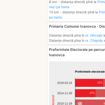
8 km - distanța directă pînă la
Prim
vezi pe harta
10 km - distanța directă pînă la
Pri
pe harta
Primaria Comunei Ivanovca - Dis
Distanța directă pîna în
or. Hînceşti
e
Distanța directă pîna în
or. Chişinău
e
Preferintele Electorale pe parcur
Ivanovca
Preferintele electorale
51%
2019-02-24
37%
2014-11-30
Anii Electorali
2010-11-28
0%
0%