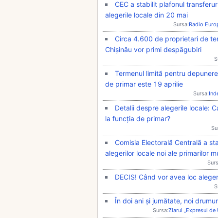
CEC a stabilit plafonul transferuri
alegerile locale din 20 mai
Sursa:
Radio Euro
Circa 4.600 de proprietari de t
Chișinău vor primi despăgubiri
S
Termenul limită pentru depunerea
de primar este 19 aprilie
Sursa:
Ind
Detalii despre alegerile locale: C
la funcția de primar?
Su
Comisia Electorală Centrală a s
alegerilor locale noi ale primarilor mu
Surs
DECIS! Când vor avea loc alegeril
S
În doi ani și jumătate, noi drumur
Sursa:
Ziarul „Expresul de