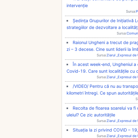
intervenție
Sursa:
P
Ședința Grupurilor de Inițiativă 
strategiilor de dezvoltare a localită
Sursa:
Comun
Raionul Ungheni a trecut de prag
zi – 3 decese. Cine sunt liderii la îm
Sursa:
Ziarul „Expresul de
În acest week-end, Ungheniul a 
Covid-19. Care sunt localitățile cu 
Sursa:
Ziarul „Expresul de
/VIDEO/ Pentru că nu au transport 
kilometri întregi. Ce spun autoritățil
S
Recolta de floarea soarelui va fi
uleiul? Ce zic autoritățile
Sursa:
Ziarul „Expresul de
Situația la zi privind COVID – 19
Sursa:
Ziarul „Expresul de