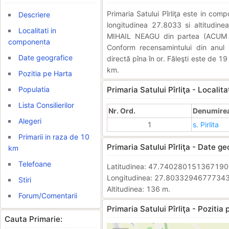
Primaria Satului Pîrliţa este in co
Descriere
longitudinea 27.8033 si altitudine
Localitati in
MIHAIL NEAGU din partea (ACUM -
componenta
Conform recensamintului din anul 
Date geografice
directă pîna în or. Făleşti este de 1
km.
Pozitia pe Harta
Populatia
Primaria Satului Pîrliţa - Localit
Lista Consilierilor
Nr. Ord.
Denumirea 
Alegeri
1
s. Pirlita
Primarii in raza de 10
Primaria Satului Pîrliţa - Date ge
km
Telefoane
Latitudinea: 47.74028015136719
Longitudinea: 27.8033294677734
Stiri
Altitudinea: 136 m.
Forum/Comentarii
Primaria Satului Pîrliţa - Pozitia 
Cauta Primarie: