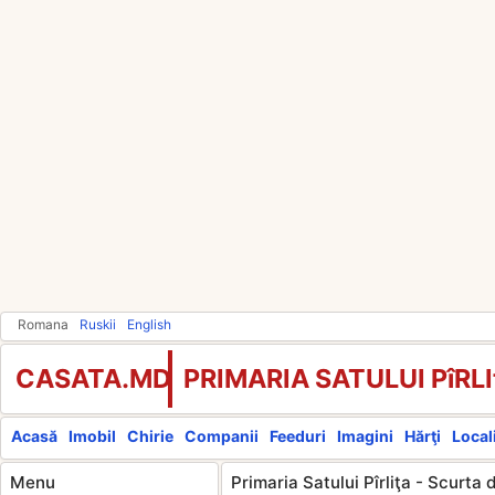
Romana
Ruskii
English
CASATA.MD
PRIMARIA SATULUI PîRLI
Acasă
Imobil
Chirie
Companii
Feeduri
Imagini
Hărţi
Locali
Menu
Primaria Satului Pîrliţa - Scurta 