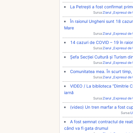
La Petrești a fost confirmat pri
Sursa:
Ziarul „Expresul de
În raionul Ungheni sunt 18 cazur
Mare
Sursa:
Ziarul „Expresul de
14 cazuri de COVID – 19 în raionu
Sursa:
Ziarul „Expresul de
Șefa Secției Cultură și Turism di
Sursa:
Ziarul „Expresul de
Comunitatea mea. În scurt timp, 
Sursa:
Ziarul „Expresul de
VIDEO / La biblioteca ”Dimitrie C
iarnă
Sursa:
Ziarul „Expresul de
(video) Un tren marfar a fost cu
Sursa:
U
A fost semnat contractul de reabi
când va fi gata drumul