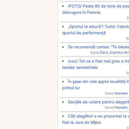
/FOTO/ Peste 80 de tone de pest
distrugere în Polonia
S
„Sportul te educă”! Tudor Cebotari
sportul de performanță
S
Se recomandă cartea: ”Te bleste
Sursa:
Ziarul „Expresul de
(vox) Tot ce a fost mai greu a tr
tezelor semestriale
S
În şase din cele şapte localităţi 
primul tur
Sursa:
Teleradio
Secţiile de votare pentru alegeril
Sursa:
Teleradio
Câți alegători s-au prezentat la v
fost la Jora de Mijloc
S