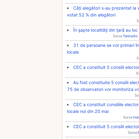
Câți alegători s-au prezentat la v
votat 52 % din alegători
S
În şapte localităţi din ţară au loc
Sursa:
Teleradio
31 de persoane se vor primari în 
locale
S
CEC a constituit 5 consilii elector
S
Au fost constituite 5 consilii ele
75 de observatori vor monitoriza v
Su
CEC a constituit consiliile elector
locale noi din 20 mai
Sursa:
Ind
CEC a constituit 5 consilii elector
Sursa: