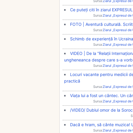
Sursa:
Ziarul „Expresul de
Ce puteți citi în ziarul EXPRESU
Sursa:
Ziarul „Expresul de
FOTO | Aventură culturală. Scriitor
Sursa:
Ziarul „Expresul de
Schimb de experiență în Ucrain
Sursa:
Ziarul „Expresul de
VIDEO | De la ”Relații Internațio
ungheneanca despre care s-a vorbit
Sursa:
Ziarul „Expresul de
Locuri vacante pentru medicii de 
practică
Sursa:
Ziarul „Expresul de
Viața lui a fost un cântec. Un cânt
Sursa:
Ziarul „Expresul de
/VIDEO/ Dublul omor de la Soroc
S
Dacă e hram, să cânte muzica! U
Sursa:
Ziarul „Expresul de