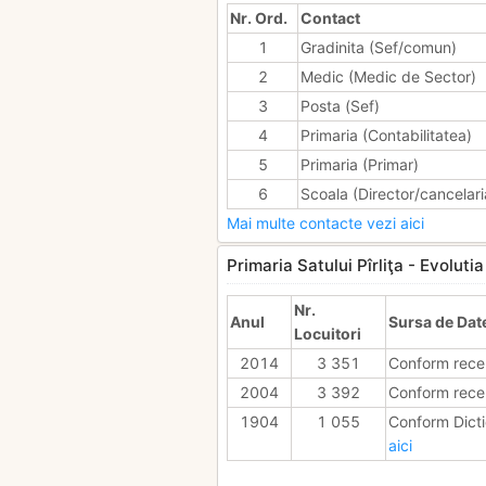
Nr. Ord.
Contact
1
Gradinita (Sef/comun)
2
Medic (Medic de Sector)
3
Posta (Sef)
4
Primaria (Contabilitatea)
5
Primaria (Primar)
6
Scoala (Director/cancelari
Mai multe contacte vezi aici
Primaria Satului Pîrliţa - Evolutia
Nr.
Anul
Sursa de Dat
Locuitori
2014
3 351
Conform rece
2004
3 392
Conform rece
1904
1 055
Conform Dicti
aici