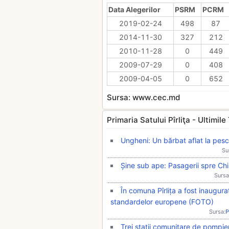
Data Alegerilor
PSRM
PCRM
2019-02-24
498
87
2014-11-30
327
212
2010-11-28
0
449
2009-07-29
0
408
2009-04-05
0
652
Sursa: www.cec.md
Primaria Satului Pîrliţa - Ultimile T
Ungheni: Un bărbat aflat la pescu
Su
Șine sub ape: Pasagerii spre Chiș
Sursa
În comuna Pîrlița a fost inaugur
standardelor europene (FOTO)
Sursa:
P
Trei stații comunitare de pompie