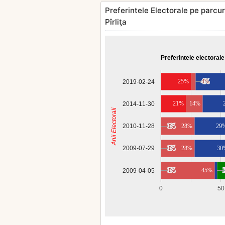
Preferintele Electorale pe parcurs
Pîrliţa
Preferintele electorale
25%
4%
4%
2019-02-24
21%
14%
2014-11-30
Anii Electorali
2010-11-28
0%
0%
28%
29
0%
0%
28%
30
2009-07-29
0%
0%
45%
2009-04-05
0
50