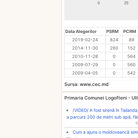
0
25
Data Alegerilor
PSRM
PCRM
2019-02-24
824
89
2014-11-30
260
152
2010-11-28
0
564
2009-07-29
0
560
2009-04-05
0
542
Sursa: www.cec.md
Primaria Comunei Logofteni - Ultim
/VIDEO/ A fost sirenă în Tailan
a parcurs 200 de metri sub apă, fă
S
Cum a ajuns o moldoveancă simbo