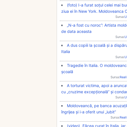
(foto) I-a furat soțul celei mai 
ziua ei în New York. Moldoveanca Cri
Sursa:
U
„N-a fost cu noroc”: Artista mol
de data aceasta
Sursa:
U
A dus copiii la școală și a disp
Italia
Sursa:
U
Tragedie în Italia. O moldoveanc
școală
Sursa:
Real
A torturat victima, apoi a arunc
cu „cruzime excepțională” și condam
Sursa:
U
Moldoveancă, pe banca acuzaților
îngrijea și i-a oferit unui „iubit”
Sursa:
Real
(video) „Făcea curat în Italia, i