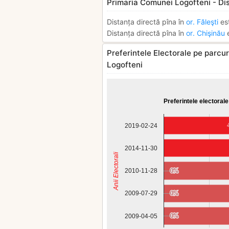
Primaria Comunei Logofteni - Di
Distanța directă pîna în
or. Făleşti
es
Distanța directă pîna în
or. Chişinău
e
Preferintele Electorale pe parcur
Logofteni
Preferintele electorale
2019-02-24
2014-11-30
Anii Electorali
2010-11-28
0%
0%
0%
0%
2009-07-29
0%
0%
2009-04-05