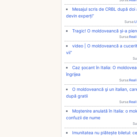
Mesajul scris de CRBL după doi 
devin experți”
Sursa:
U
Tragic! O moldoveancă și-a pierdu
Sursa:
Real
video | O moldoveancă a cucerit 
vii”
Su
Caz șocant în Italia: O moldovea
îngrijea
Sursa:
Real
O moldoveancă şi un italian, care
după gratii
Sursa:
Real
Moștenire anulată în Italia: o 
confuzii de nume
Su
Imunitatea nu plătește biletul: 