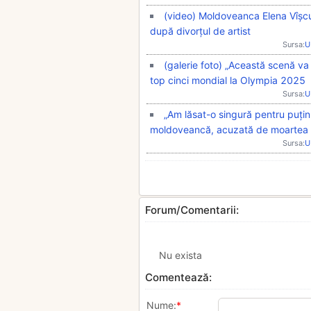
(video) Moldoveanca Elena Vîșcu 
după divorțul de artist
Sursa:
U
(galerie foto) „Această scenă v
top cinci mondial la Olympia 2025
Sursa:
U
„Am lăsat-o singură pentru puțin
moldoveancă, acuzată de moartea băt
Sursa:
U
Forum/Comentarii:
Nu exista
Comentează:
Nume:
*