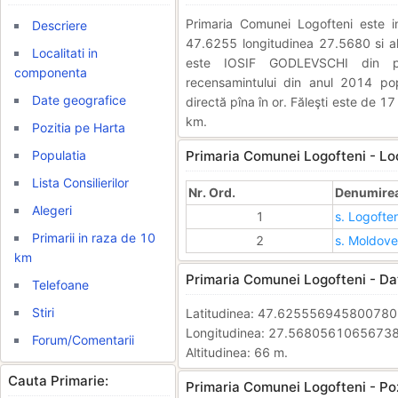
Primaria Comunei Logofteni este
Descriere
47.6255 longitudinea 27.5680 si alt
Localitati in
este IOSIF GODLEVSCHI din pa
componenta
recensamintului din anul 2014 pop
Date geografice
directă pîna în or. Făleşti este de 1
km.
Pozitia pe Harta
Populatia
Primaria Comunei Logofteni - Loc
Lista Consilierilor
Nr. Ord.
Denumirea 
Alegeri
1
s. Logoften
Primarii in raza de 10
2
s. Moldov
km
Primaria Comunei Logofteni - Da
Telefoane
Stiri
Latitudinea: 47.62555694580078
Longitudinea: 27.5680561065673
Forum/Comentarii
Altitudinea: 66 m.
Cauta Primarie:
Primaria Comunei Logofteni - Poz