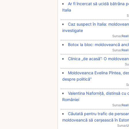
Ar fi încercat să ucidă bătrâna p
Italia
S
Caz suspect în Italia: moldovean
investigate
Sursa:
Real
Botox la bloc: moldoveancă anchet
Sursa:
Real
Clinica „de acasă”: O moldoveanc
Su
Moldoveanca Evelina Pîntea, des
despre politică”
S
Valentina Naforniță, distinsă cu
României
Sursa:
Real
Căutată pentru trafic de persoan
moldoveancă să cerșească în Estoni
Sursa:
U