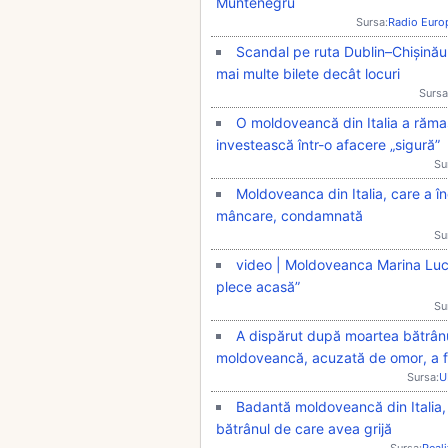
Muntenegru
Sursa:
Radio Euro
Scandal pe ruta Dublin–Chișinău
mai multe bilete decât locuri
Sursa
O moldoveancă din Italia a răma
investească într-o afacere „sigură”
Su
Moldoveanca din Italia, care a în
mâncare, condamnată
Su
video | Moldoveanca Marina Luca a
plece acasă”
Su
A dispărut după moartea bătrânulu
moldoveancă, acuzată de omor, a fos
Sursa:
U
Badantă moldoveancă din Italia, g
bătrânul de care avea grijă
Sursa:
Real