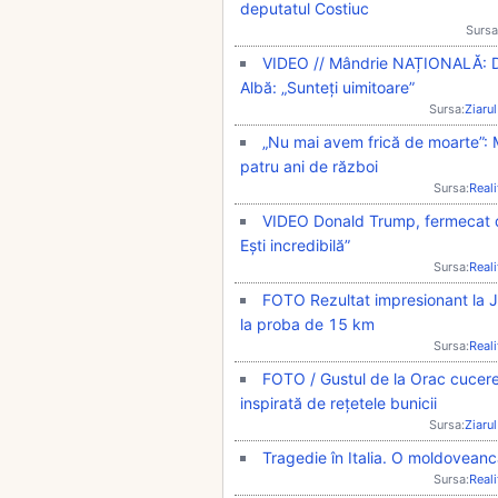
deputatul Costiuc
Sursa
​VIDEO // Mândrie NAȚIONALĂ: 
Albă: „Sunteți uimitoare”​
Sursa:
Ziarul
„Nu mai avem frică de moarte”: M
patru ani de război
Sursa:
Real
VIDEO Donald Trump, fermecat de
Ești incredibilă”
Sursa:
Real
FOTO Rezultat impresionant la JO
la proba de 15 km
Sursa:
Real
FOTO / Gustul de la Orac cucereș
inspirată de rețetele bunicii
Sursa:
Ziarul
Tragedie în Italia. O moldoveanc
Sursa:
Real