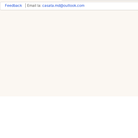
Feedback
| Email la:
casata.md@outlook.com