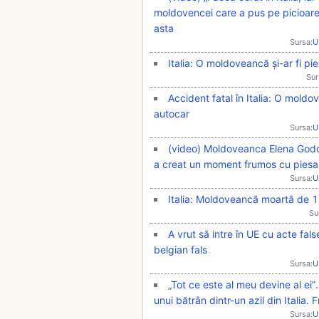
moldovencei care a pus pe picioare
asta
Sursa:
U
Italia: O moldoveancă și-ar fi pi
Sur
Accident fatal în Italia: O moldo
autocar
Sursa:
U
(video) Moldoveanca Elena Godor
a creat un moment frumos cu piesa 
Sursa:
U
Italia: Moldoveancă moartă de 10
Su
A vrut să intre în UE cu acte fa
belgian fals
Sursa:
U
„Tot ce este al meu devine al ei
unui bătrân dintr-un azil din Italia. 
Sursa:
U