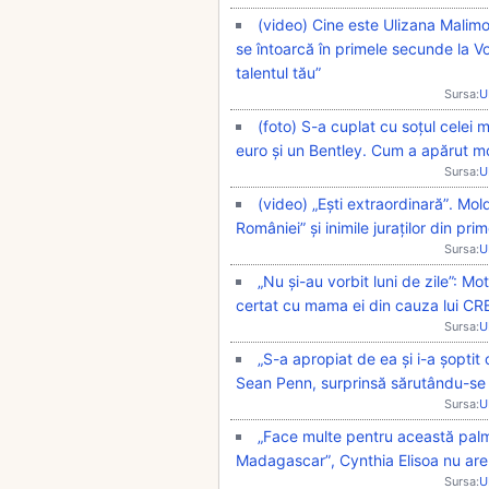
(video) Cine este Ulizana Malimo
se întoarcă în primele secunde la V
talentul tău”
Sursa:
U
(foto) S-a cuplat cu soțul celei m
euro și un Bentley. Cum a apărut mo
Sursa:
U
(video) „Ești extraordinară”. M
României” și inimile juraților din pri
Sursa:
U
„Nu și-au vorbit luni de zile”: 
certat cu mama ei din cauza lui CR
Sursa:
U
„S-a apropiat de ea și i-a șopti
Sean Penn, surprinsă sărutându-se c
Sursa:
U
„Face multe pentru această palm
Madagascar”, Cynthia Elisoa nu are
Sursa:
U