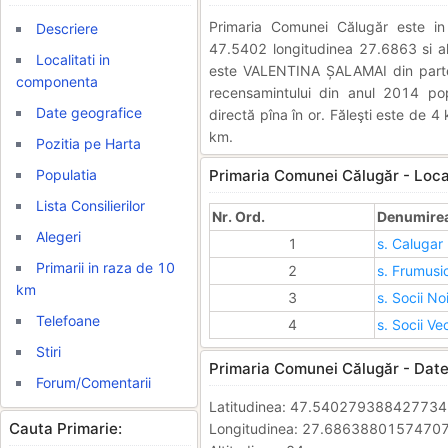
Primaria Comunei Călugăr este 
Descriere
47.5402 longitudinea 27.6863 si alt
Localitati in
este VALENTINA ȘALAMAI din partea 
componenta
recensamintului din anul 2014 pop
Date geografice
directă pîna în or. Făleşti este de 4
km.
Pozitia pe Harta
Populatia
Primaria Comunei Călugăr - Loca
Lista Consilierilor
Nr. Ord.
Denumirea 
Alegeri
1
s. Calugar
Primarii in raza de 10
2
s. Frumusi
km
3
s. Socii No
Telefoane
4
s. Socii Ve
Stiri
Primaria Comunei Călugăr - Date
Forum/Comentarii
Latitudinea: 47.54027938842773
Cauta Primarie:
Longitudinea: 27.6863880157470