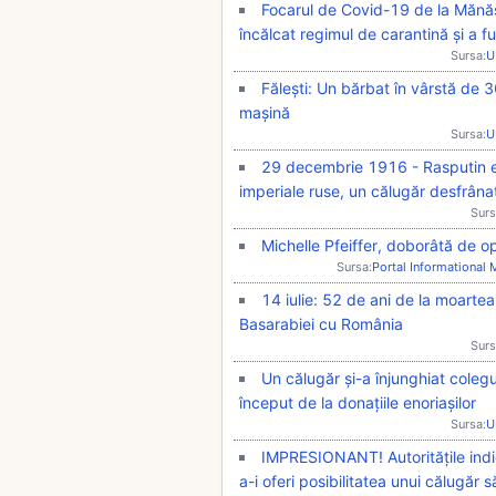
Focarul de Covid-19 de la Mănăst
încălcat regimul de carantină și a f
Sursa:
U
Fălești: Un bărbat în vârstă de 30
mașină
Sursa:
U
29 decembrie 1916 - Rasputin es
imperiale ruse, un călugăr desfrâna
Surs
Michelle Pfeiffer, doborâtă de op
Sursa:
Portal Informational
14 iulie: 52 de ani de la moartea 
Basarabiei cu România
Surs
Un călugăr și-a înjunghiat colegu
început de la donațiile enoriașilor
Sursa:
U
IMPRESIONANT! Autoritățile indi
a-i oferi posibilitatea unui călugăr 