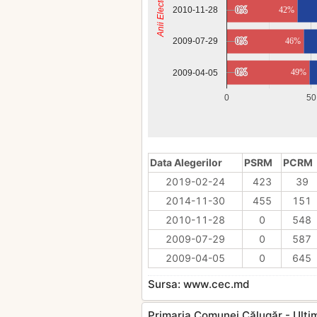
Anii Electorali
2010-11-28
0%
0%
42%
0%
0%
46%
2009-07-29
0%
0%
49%
2009-04-05
0
50
Data Alegerilor
PSRM
PCRM
2019-02-24
423
39
2014-11-30
455
151
2010-11-28
0
548
2009-07-29
0
587
2009-04-05
0
645
Sursa: www.cec.md
Primaria Comunei Călugăr - Ultimil