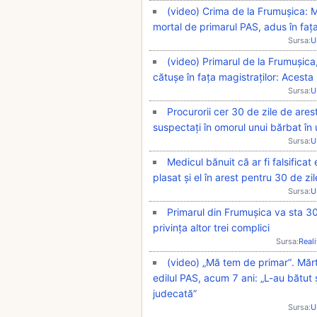
(video) Crima de la Frumușica: Me
mortal de primarul PAS, adus în fața
Sursa:
U
(video) Primarul de la Frumușica
cătușe în fața magistraților: Acesta
Sursa:
U
Procurorii cer 30 de zile de ares
suspectați în omorul unui bărbat în 
Sursa:
U
Medicul bănuit că ar fi falsifica
plasat și el în arest pentru 30 de zil
Sursa:
U
Primarul din Frumușica va sta 30 
privința altor trei complici
Sursa:
Real
(video) „Mă tem de primar”. Mărtu
edilul PAS, acum 7 ani: „L-au bătut 
judecată”
Sursa:
U