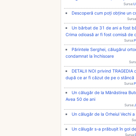
Sursa:
U
Descoperă cum poți obține un cre
Sursa
Un bărbat de 31 de ani a fost băt
Crima odioasă ar fi fost comisă de 
Sursa:
P
Părintele Serghei, călugărul ort
condamnat la închisoare
Surs
DETALII NOI privind TRAGEDIA de
după ce ar fi căzut de pe o stâncă
Sursa:
P
Un călugăr de la Mănăstirea Butu
Avea 50 de ani
Sursa:
J
Un călugăr de la Orheiul Vechi a f
Su
Un călugăr s-a prăbușit în gol d
Sursa: