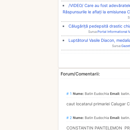
/VIDEO/ Care au fost adevăratele
Răspunsurile le aflați la emisiunea 
S
Călugăriță pedepsită drastic chia
Sursa:
Portal Informational
Luptătorul Vasile Diacon, medali
Sursa:
Gazet
Forum/Comentarii:
# 1
Nume:
Batin Eudochia
Email:
batin
caut locatarul primariei Calugar
# 2
Nume:
Batin Eudochia
Email:
batin
CONSTANTIN PANTELEMON PR