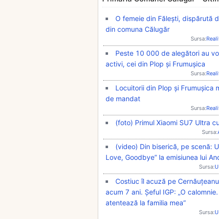
O femeie din Fălești, dispărută d
din comuna Călugăr
Sursa:
Real
Peste 10 000 de alegători au vota
activi, cei din Plop și Frumușica
Sursa:
Real
Locuitorii din Plop și Frumușica
de mandat
Sursa:
Real
(foto) Primul Xiaomi SU7 Ultra c
Sursa:
(video) Din biserică, pe scenă: 
Love, Goodbye” la emisiunea lui An
Sursa:
U
Costiuc îl acuză pe Cernăuțeanu
acum 7 ani. Șeful IGP: „O calomnie.
atentează la familia mea”
Sursa:
U