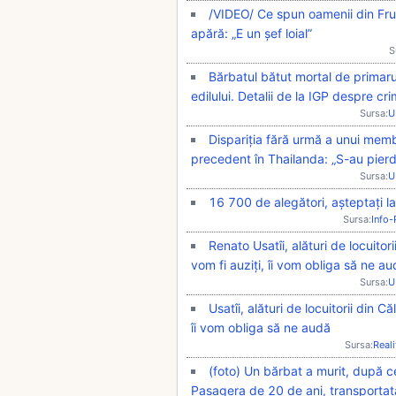
/VIDEO/ Ce spun oamenii din Frum
apără: „E un șef loial”
S
Bărbatul bătut mortal de primarul
edilului. Detalii de la IGP despre cr
Sursa:
U
Dispariția fără urmă a unui memb
precedent în Thailanda: „S-au pierdu
Sursa:
U
16 700 de alegători, așteptați la
Sursa:
Info
Renato Usatîi, alături de locuito
vom fi auziți, îi vom obliga să ne au
Sursa:
U
Usatîi, alături de locuitorii din 
îi vom obliga să ne audă
Sursa:
Real
(foto) Un bărbat a murit, după ce
Pasagera de 20 de ani, transportată