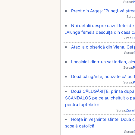
Sursa:
P
Preot din Argeș: ”Puneţi-vă ştrea
Sursa
Noi detalii despre cazul fetei de 
„Alunga femeia desculță din casă c
Sursa:
U
Atac la o biserică din Viena. Cel 
Sursa:
Localnicii dintr-un sat indian, a
Sursa:
P
Două călugărițe, acuzate că au f
Sursa:
P
Două CĂLUGĂRIŢE, prinse după ce
SCANDALOS pe ce au cheltuit o part
pentru faptele lor
Sursa:
Ziarul
Hoațe în veșminte sfinte. Două că
școală catolică
Sursa: