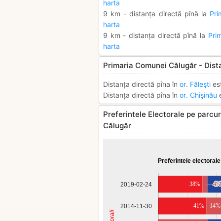
harta
9 km - distanța directă pînă la
Pri
harta
9 km - distanța directă pînă la
Pri
harta
Primaria Comunei Călugăr - Dist
Distanța directă pîna în
or. Făleşti
es
Distanța directă pîna în
or. Chişinău
e
Preferintele Electorale pe parcur
Călugăr
Preferintele electorale
38%
4%
4%
2019-02-24
41%
14%
2014-11-30