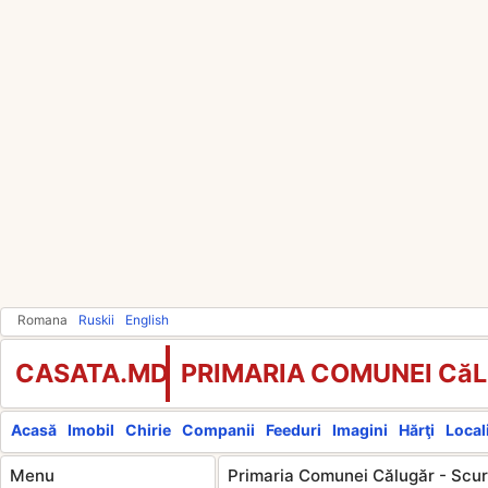
Romana
Ruskii
English
CASATA.MD
PRIMARIA COMUNEI Că
Acasă
Imobil
Chirie
Companii
Feeduri
Imagini
Hărţi
Locali
Menu
Primaria Comunei Călugăr - Scur