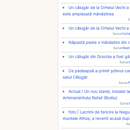
Un călugăr de la Orheiul Vechi a
este amplasată mănăstirea
S
Un călugăr de la Orheiul Vechi 
Sursa:
Coti
Năpastă peste o mănăstire din ra
Sursa:
Real
Un călugăr din Drochia a fost gă
Sursa:
Ce pedeapsă a primit şoferul car
satul Călugăr
Sursa:
P
Actual / Un nou stareț, instalat 
Arhimandritului Rafail (Bodiu)
Sursa:
foto | Lacrimi de fericire la Negu
muntele Athos, a revenit acasă după
Su