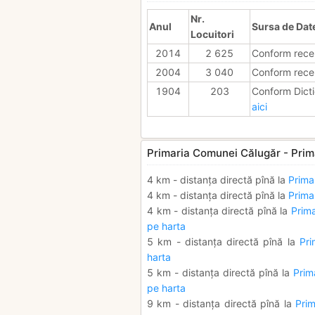
Nr.
Anul
Sursa de Dat
Locuitori
2014
2 625
Conform rece
2004
3 040
Conform rece
1904
203
Conform Dicti
aici
Primaria Comunei Călugăr - Prima
4 km - distanța directă pînă la
Primar
4 km - distanța directă pînă la
Primar
4 km - distanța directă pînă la
Prima
pe harta
5 km - distanța directă pînă la
Pri
harta
5 km - distanța directă pînă la
Prim
pe harta
9 km - distanța directă pînă la
Pri