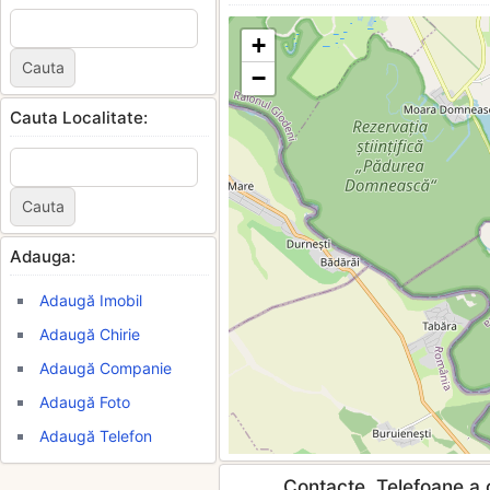
+
−
Cauta Localitate:
Adauga:
Adaugă Imobil
Adaugă Chirie
Adaugă Companie
Adaugă Foto
Adaugă Telefon
Contacte, Telefoane a c