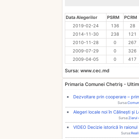
Data Alegerilor
PSRM
PCRM
2019-02-24
136
28
2014-11-30
238
121
2010-11-28
0
267
2009-07-29
0
326
2009-04-05
0
417
Sursa: www.cec.md
Primaria Comunei Chetriş - Ultimil
Dezvoltare prin cooperare – prima
Sursa:
Comun
Alegeri locale noi în Călinești și
Sursa:
Ziarul
VIDEO Decizie istorică în raionul
Sursa:
Real