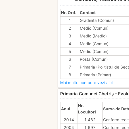
Nr. Ord.
Contact
1
Gradinita (Comun)
2
Medic (Comun)
3
Medic (Medic)
4
Medic (Comun)
5
Medic (Comun)
6
Posta (Comun)
7
Primaria (Politistul de Sect
8
Primaria (Primar)
Mai multe contacte vezi aici
Primaria Comunei Chetriş - Evolut
Nr.
Anul
Sursa de Dat
Locuitori
2014
1 482
Conform rece
2004
1 697
Conform rece