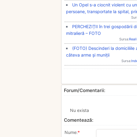
Un Opel s-a ciocnit violent cu un
persoane, transportate la spital, pr
Sur
PERCHEZIȚII în trei gospodării di
mitralieră – FOTO
Sursa:
Real
(FOTO) Descinderi la domiciliile a 
câteva arme și muniții
Sursa:
Ind
Forum/Comentarii:
Nu exista
Comentează:
Nume:
*