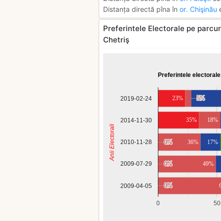
Distanța directă pîna în
or. Chişinău
e
Preferintele Electorale pe parcur
Chetriş
Preferintele electorale
23%
5%
5%
2019-02-24
35%
18%
2014-11-30
Anii Electorali
2010-11-28
0%
0%
36%
17%
0%
0%
49%
2009-07-29
0%
0%
2009-04-05
0
50