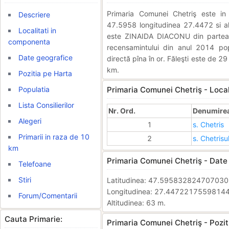
Primaria Comunei Chetriş este 
Descriere
47.5958 longitudinea 27.4472 si alt
Localitati in
este ZINAIDA DIACONU din partea
componenta
recensamintului din anul 2014 pop
Date geografice
directă pîna în or. Făleşti este de 2
km.
Pozitia pe Harta
Populatia
Primaria Comunei Chetriş - Local
Lista Consilierilor
Nr. Ord.
Denumirea 
Alegeri
1
s. Chetris
Primarii in raza de 10
2
s. Chetrisu
km
Primaria Comunei Chetriş - Date
Telefoane
Stiri
Latitudinea: 47.59583282470703
Longitudinea: 27.4472217559814
Forum/Comentarii
Altitudinea: 63 m.
Cauta Primarie:
Primaria Comunei Chetriş - Pozit