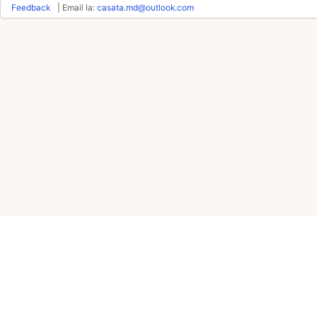
Feedback
| Email la:
casata.md@outlook.com