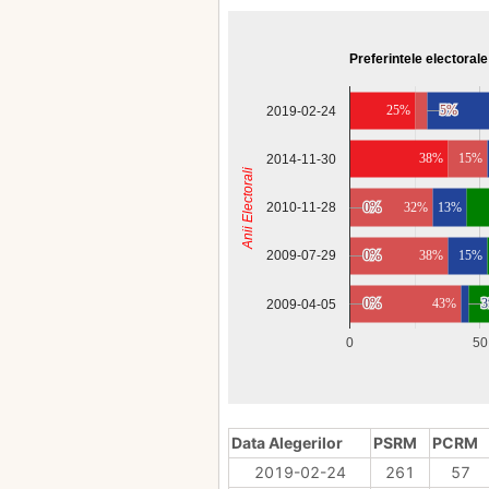
Preferintele electorale
25%
5%
5%
2019-02-24
38%
15%
2014-11-30
Anii Electorali
2010-11-28
0%
0%
32%
13%
0%
0%
38%
15%
2009-07-29
0%
0%
43%
2009-04-05
0
50
Data Alegerilor
PSRM
PCRM
2019-02-24
261
57