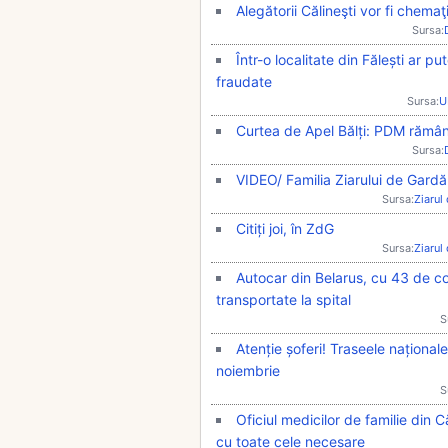
Alegătorii Călineşti vor fi chemaţ
Sursa:
Într-o localitate din Fălești ar pu
fraudate
Sursa:
U
Curtea de Apel Bălți: PDM rămâne
Sursa:
VIDEO/ Familia Ziarului de Gardă 
Sursa:
Ziarul
Citiți joi, în ZdG
Sursa:
Ziarul
Autocar din Belarus, cu 43 de co
transportate la spital
S
Atenție șoferi! Traseele naționa
noiembrie
S
Oficiul medicilor de familie din Că
cu toate cele necesare