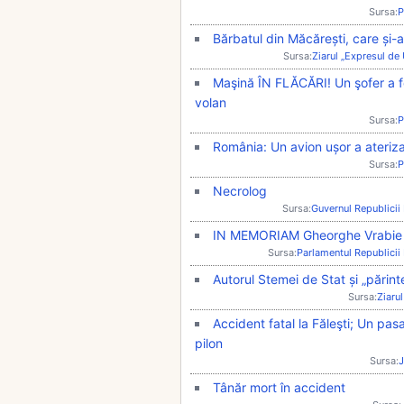
Sursa:
P
Bărbatul din Măcărești, care și-a 
Sursa:
Ziarul „Expresul de
Maşină ÎN FLĂCĂRI! Un şofer a fo
volan
Sursa:
P
România: Un avion ușor a ateriz
Sursa:
P
Necrolog
Sursa:
Guvernul Republici
IN MEMORIAM Gheorghe Vrabie
Sursa:
Parlamentul Republici
Autorul Stemei de Stat și „părinte
Sursa:
Ziarul
Accident fatal la Făleşti; Un pas
pilon
Sursa:
J
Tânăr mort în accident