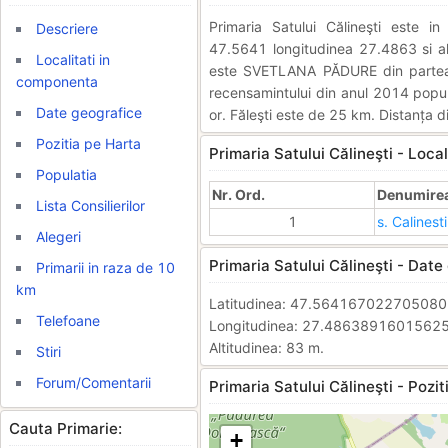
Primaria Satului Călineşti este 
Descriere
47.5641 longitudinea 27.4863 si alt
Localitati in
este SVETLANA PĂDURE din partea
componenta
recensamintului din anul 2014 popula
Date geografice
or. Făleşti este de 25 km. Distanța d
Pozitia pe Harta
Primaria Satului Călineşti - Loca
Populatia
Nr. Ord.
Denumirea 
Lista Consilierilor
1
s. Calinesti
Alegeri
Primaria Satului Călineşti - Date
Primarii in raza de 10
km
Latitudinea: 47.56416702270508
Telefoane
Longitudinea: 27.4863891601562
Altitudinea: 83 m.
Stiri
Forum/Comentarii
Primaria Satului Călineşti - Pozit
Cauta Primarie:
+