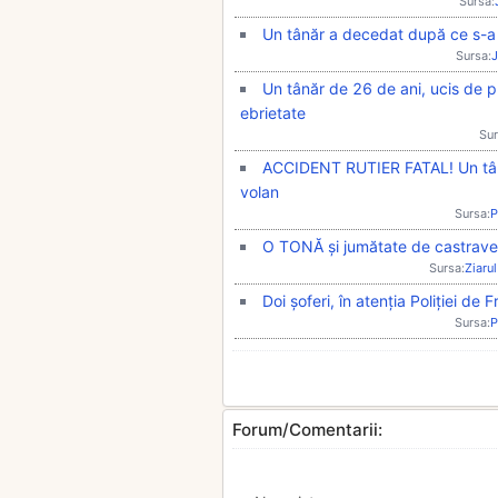
Sursa:
Un tânăr a decedat după ce s-a u
Sursa:
J
Un tânăr de 26 de ani, ucis de 
ebrietate
Sur
ACCIDENT RUTIER FATAL! Un tânăr
volan
Sursa:
P
O TONĂ și jumătate de castrave
Sursa:
Ziarul
Doi șoferi, în atenția Poliției de
Sursa:
P
Forum/Comentarii: