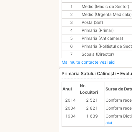
1
Medic (Medic de Sector)
2
Medic (Urgenta Medicala)
3
Posta (Sef)
4
Primaria (Primar)
5
Primaria (Anticamera)
6
Primaria (Politistul de Sect
7
Scoala (Director)
Mai multe contacte vezi aici
Primaria Satului Călineşti - Evolu
Nr.
Anul
Sursa de Dat
Locuitori
2014
2 521
Conform rece
2004
2 821
Conform rece
1904
1 639
Conform Dicti
aici