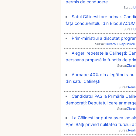
permis de conducere
Sursa:
U
Satul Călinești are primar. Cand
fața concurentului din Blocul ACUM
Sursa:
U
Prim-ministrul a discutat program
Sursa:
Guvernul Republici
Alegeri repetate la Călinești: C
persoana propusă la funcția de pri
Sursa:
Ziarul
Aproape 40% din alegători s-au p
din satul Călinești
Sursa:
Real
Candidatul PAS la Primăria Căline
democrați: Deputatul care ar merge 
Sursa:
Ziarul
La Călineşti ar putea avea loc al
Apel Bălți privind nulitatea turului d
Sursa:
Real