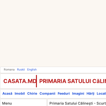
Romana
Ruskii
English
CASATA.MD
PRIMARIA SATULUI CăLI
Acasă
Imobil
Chirie
Companii
Feeduri
Imagini
Hărţi
Locali
Menu
Primaria Satului Călineşti - Scur