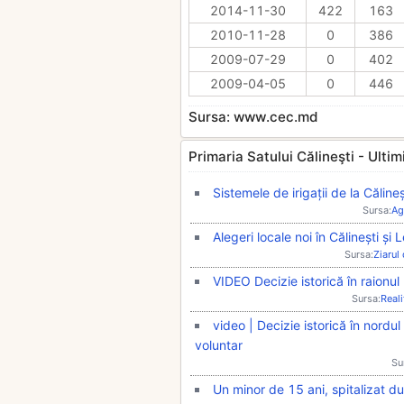
2014-11-30
422
163
2010-11-28
0
386
2009-07-29
0
402
2009-04-05
0
446
Sursa: www.cec.md
Primaria Satului Călineşti - Ultimil
Sistemele de irigații de la Călineșt
Sursa:
Ag
Alegeri locale noi în Călinești și
Sursa:
Ziarul
VIDEO Decizie istorică în raionul
Sursa:
Real
video | Decizie istorică în nordul
voluntar
Su
Un minor de 15 ani, spitalizat du