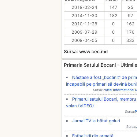
2019-02-24
147
25
2014-11-30
182
97
2010-11-28
0
162
2009-07-29
0
170
2009-04-05
0
333
Sursa: www.cec.md
Primaria Satului Bocani - Ultimile 
Năstase a fost „bocănit” de prima
incapabili pe primari să devină buni
Sursa:
Portal Informational
Primarul satului Bocani, membru 
volan (VIDEO)
Sursa:
P
Jurnal TV la bătut goluri
Sursa:
Fotbaliştii din armată