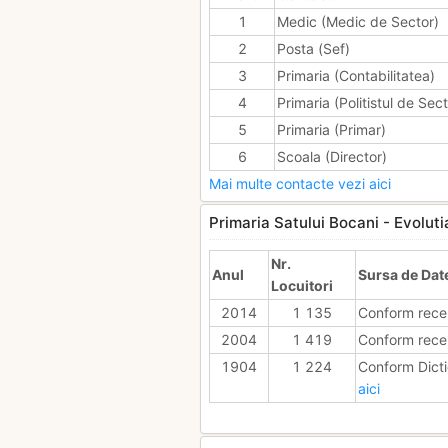
1
Medic (Medic de Sector)
2
Posta (Sef)
3
Primaria (Contabilitatea)
4
Primaria (Politistul de Sect
5
Primaria (Primar)
6
Scoala (Director)
Mai multe contacte vezi aici
Primaria Satului Bocani - Evolutia
Nr.
Anul
Sursa de Dat
Locuitori
2014
1 135
Conform rece
2004
1 419
Conform rece
1904
1 224
Conform Dicti
aici