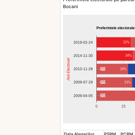
Bocani
Preferintele electorale
32%
2019-02-24
34%
2014-11-30
Anii Electorali
2010-11-28
0%
0%
29%
0%
0%
33%
2009-07-29
0%
0%
2009-04-05
0
25
Data Alegerilor
PSRM
PCRM