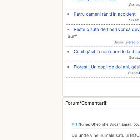
Sursa:
Patru oameni răniți în accident
Sursa:
Peste o sută de tineri vor să dev
Bun”
Sursa:
Teleradio
Copil găsit la nouă ore de la disp
Sursa:
Floreşti: Un copil de doi ani, gă
Sursa:
J
Forum/Comentarii:
# 1
Nume:
Gheorghe Bocan
Email:
boc
De unde vine numele satului BOC