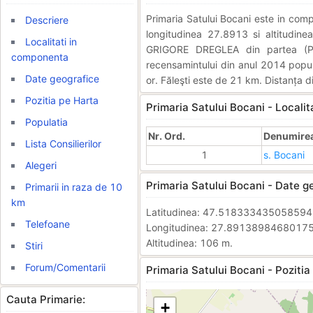
Primaria Satului Bocani este in co
Descriere
longitudinea 27.8913 si altitudine
Localitati in
GRIGORE DREGLEA din partea (P
componenta
recensamintului din anul 2014 popula
Date geografice
or. Făleşti este de 21 km. Distanța d
Pozitia pe Harta
Primaria Satului Bocani - Locali
Populatia
Nr. Ord.
Denumirea 
Lista Consilierilor
1
s. Bocani
Alegeri
Primaria Satului Bocani - Date g
Primarii in raza de 10
km
Latitudinea: 47.51833343505859
Telefoane
Longitudinea: 27.8913898468017
Altitudinea: 106 m.
Stiri
Forum/Comentarii
Primaria Satului Bocani - Pozitia
Cauta Primarie:
+