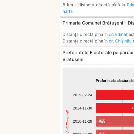
8 km - distanța directă pînă la
Pri
harta
Primaria Comunei Brătuşeni - Di
Distanța directă pîna în
or. Edineţ
es
Distanța directă pîna în
or. Chişinău
e
Preferintele Electorale pe parcur
Brătuşeni
Preferintele electorale
2019-02-24
4
2014-11-30
Anii Electorali
2010-11-28
0%
0%