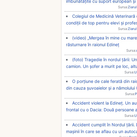
îmbunătățite cu suport european și 
Sursa:
Ziarul
Colegiul de Medicină Veterinară
condiții de top pentru elevi și profe
Sursa:
Ziarul
(video) „Mergea în mine cu mare 
răsturnare în raionul Edineț
Sursa:
(foto) Tragedie în nordul țării: Un
camion. Un șofer a murit pe loc, altul
Sursa:
U
O porțiune de cale ferată din ra
din cauza șuvoaielor și a nămolului
Sursa:
P
Accident violent la Edineț. Un a
frontal cu o Dacia: Două persoane a
Sursa:
U
Accident cumplit în Nordul țări
mașinii în care se aflau cu un autoc