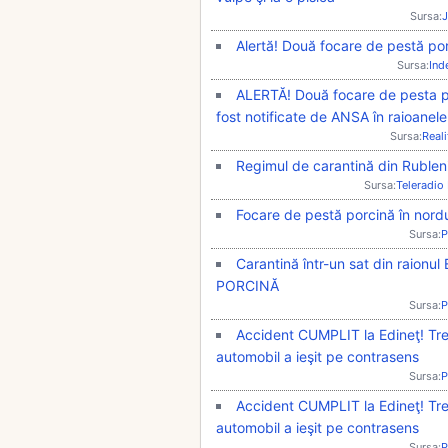
Sursa:
J
Alertă! Două focare de pestă po
Sursa:
Ind
ALERTĂ! Două focare de pesta po
fost notificate de ANSA în raioanele
Sursa:
Real
Regimul de carantină din Rubleniţ
Sursa:
Teleradio
Focare de pestă porcină în nordul 
Sursa:
P
Carantină într-un sat din raionul
PORCINĂ
Sursa:
P
Accident CUMPLIT la Edineţ! Tre
automobil a ieşit pe contrasens
Sursa:
P
Accident CUMPLIT la Edineţ! Tre
automobil a ieşit pe contrasens
Sursa:
P