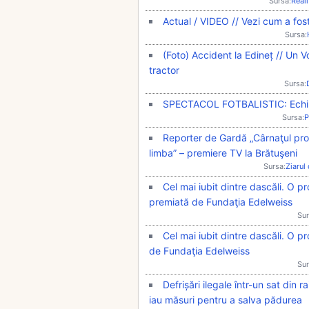
Sursa:
Real
Actual / VIDEO // Vezi cum a fost
Sursa:
(Foto) Accident la Edineț // Un V
tractor
Sursa:
SPECTACOL FOTBALISTIC: Echipa 
Sursa:
P
Reporter de Gardă „Cârnaţul prom
limba” – premiere TV la Brătuşeni
Sursa:
Ziarul
Cel mai iubit dintre dascăli. O p
premiată de Fundaţia Edelweiss
Sur
Cel mai iubit dintre dascăli. O 
de Fundaţia Edelweiss
Sur
Defrișări ilegale într-un sat din 
iau măsuri pentru a salva pădurea