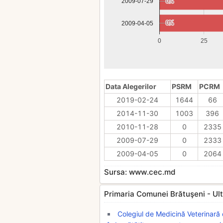
0%
0%
2009-07-29
0%
0%
2009-04-05
0
25
Data Alegerilor
PSRM
PCRM
2019-02-24
1644
66
2014-11-30
1003
396
2010-11-28
0
2335
2009-07-29
0
2333
2009-04-05
0
2064
Sursa: www.cec.md
Primaria Comunei Brătuşeni - Ultim
Colegiul de Medicină Veterinară 