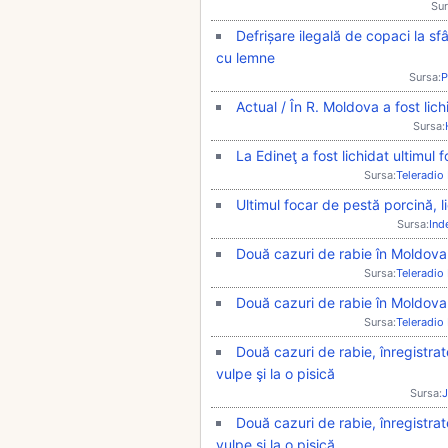
Sur
Defrișare ilegală de copaci la sfâ
cu lemne
Sursa:
P
Actual / În R. Moldova a fost lic
Sursa:
La Edineţ a fost lichidat ultimul
Sursa:
Teleradio
Ultimul focar de pestă porcină, l
Sursa:
Ind
Două cazuri de rabie în Moldova
Sursa:
Teleradio
Două cazuri de rabie în Moldova
Sursa:
Teleradio
Două cazuri de rabie, înregistrat
vulpe şi la o pisică
Sursa:
J
Două cazuri de rabie, înregistrat
vulpe şi la o pisică