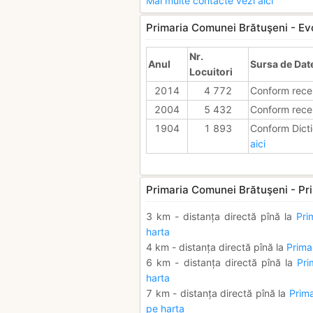
Mai multe contacte vezi aici
Primaria Comunei Brătuşeni - Evol
Nr.
Anul
Sursa de Dat
Locuitori
2014
4 772
Conform rece
2004
5 432
Conform rece
1904
1 893
Conform Dicti
aici
Primaria Comunei Brătuşeni - Pri
3 km - distanța directă pînă la
Pri
harta
4 km - distanța directă pînă la
Prima
6 km - distanța directă pînă la
Pri
harta
7 km - distanța directă pînă la
Prima
pe harta