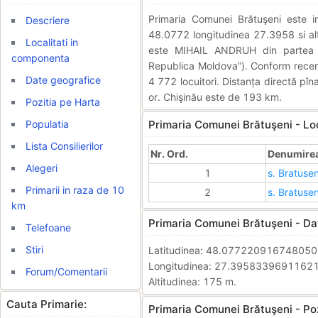
Primaria Comunei Brătuşeni este
Descriere
48.0772 longitudinea 27.3958 si alti
Localitati in
este MIHAIL ANDRUH din partea (PS
componenta
Republica Moldova”). Conform recen
Date geografice
4 772 locuitori. Distanța directă pîn
or. Chişinău este de 193 km.
Pozitia pe Harta
Populatia
Primaria Comunei Brătuşeni - Loc
Lista Consilierilor
Nr. Ord.
Denumirea 
Alegeri
1
s. Bratusen
Primarii in raza de 10
2
s. Bratusen
km
Primaria Comunei Brătuşeni - Da
Telefoane
Stiri
Latitudinea: 48.07722091674805
Longitudinea: 27.3958339691162
Forum/Comentarii
Altitudinea: 175 m.
Cauta Primarie:
Primaria Comunei Brătuşeni - Poz