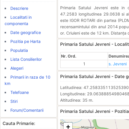
Primaria Satului Jevreni este i
Descriere
47.2583 longitudinea 29.0638 si alt
Localitati in
este IGOR ROTARI din partea (PLDM
componenta
recensamintului din anul 2014 popula
Date geografice
or. Criuleni este de 12 km. Distanța 
Pozitia pe Harta
Primaria Satului Jevreni - Locali
Populatia
Nr. Ord.
Denumirea 
Lista Consilierilor
1
s. Jevreni
Alegeri
Primaria Satului Jevreni - Date g
Primarii in raza de 10
km
Latitudinea: 47.25833511352539
Telefoane
Longitudinea: 29.0638885498046
Altitudinea: 35 m.
Stiri
Forum/Comentarii
Primaria Satului Jevreni - Pozitia
Cauta Primarie:
+