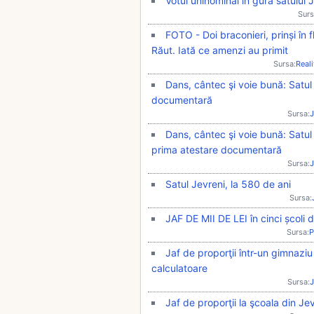
Votul uninominal în gura satului 
Surs
FOTO - Doi braconieri, prinși în 
Răut. Iată ce amenzi au primit
Sursa:
Real
Dans, cântec şi voie bună: Satul
documentară
Sursa:
J
Dans, cântec şi voie bună: Satul 
prima atestare documentară
Sursa:
J
Satul Jevreni, la 580 de ani
Sursa:
JAF DE MII DE LEI în cinci școli d
Sursa:
P
Jaf de proporţii într-un gimnaziu 
calculatoare
Sursa:
J
Jaf de proporţii la şcoala din Je