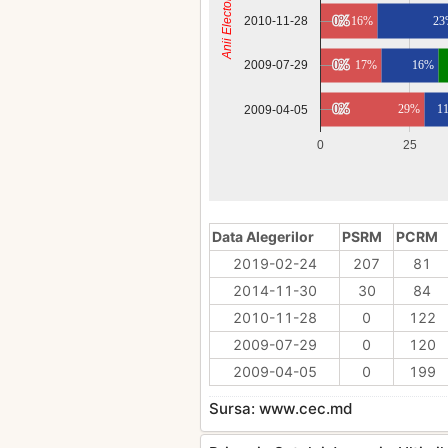
Anii Electorali
2010-11-28
0%
0%
16%
23
0%
0%
17%
16%
2009-07-29
0%
0%
29%
1
2009-04-05
0
25
Data Alegerilor
PSRM
PCRM
2019-02-24
207
81
2014-11-30
30
84
2010-11-28
0
122
2009-07-29
0
120
2009-04-05
0
199
Sursa: www.cec.md