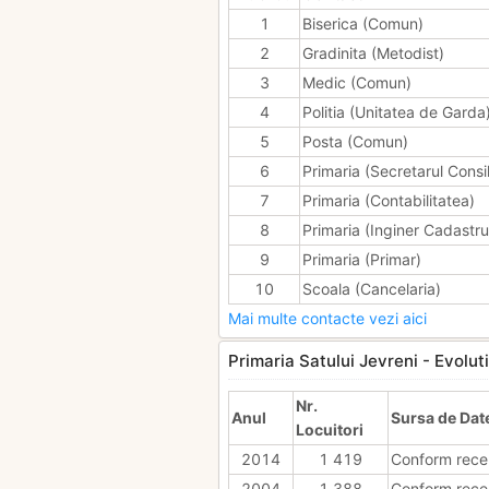
1
Biserica (Comun)
2
Gradinita (Metodist)
3
Medic (Comun)
4
Politia (Unitatea de Garda
5
Posta (Comun)
6
Primaria (Secretarul Consil
7
Primaria (Contabilitatea)
8
Primaria (Inginer Cadastru
9
Primaria (Primar)
10
Scoala (Cancelaria)
Mai multe contacte vezi aici
Primaria Satului Jevreni - Evoluti
Nr.
Anul
Sursa de Dat
Locuitori
2014
1 419
Conform rece
2004
1 388
Conform rece