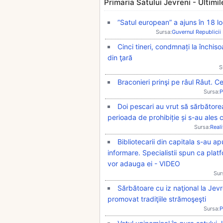
Primaria Satului Jevreni - Ultimile 
”Satul european” a ajuns în 18 loc
Sursa:
Guvernul Republici
Cinci tineri, condmnați la închiso
din ţară
S
Braconieri prinşi pe râul Râut. C
Sursa:
P
Doi pescari au vrut să sărbătore
perioada de prohibiție și s-au ales
Sursa:
Real
Bibliotecarii din capitala s-au a
informare. Specialistii spun ca platf
vor adauga ei - VIDEO
Sur
Sărbătoare cu iz naţional la Jevr
promovat tradiţiile strămoşeşti
Sursa:
P