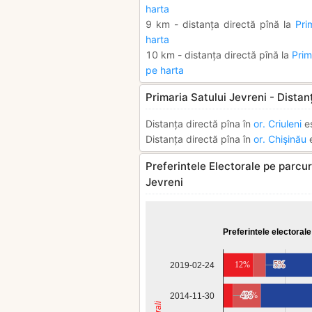
harta
9 km - distanța directă pînă la
Pri
harta
10 km - distanța directă pînă la
Prim
pe harta
Primaria Satului Jevreni - Distan
Distanța directă pîna în
or. Criuleni
e
Distanța directă pîna în
or. Chişinău
e
Preferintele Electorale pe parcurs
Jevreni
Preferintele electorale
12%
5%
5%
2019-02-24
4%
4%
11%
2014-11-30