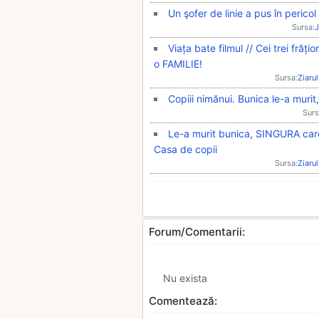
Un şofer de linie a pus în perico
Sursa:
J
Viața bate filmul // Cei trei frăți
o FAMILIE!
Sursa:
Ziarul
Copiii nimănui. Bunica le-a murit,
Surs
Le-a murit bunica, SINGURA care î
Casa de copii
Sursa:
Ziarul
Forum/Comentarii:
Nu exista
Comentează: