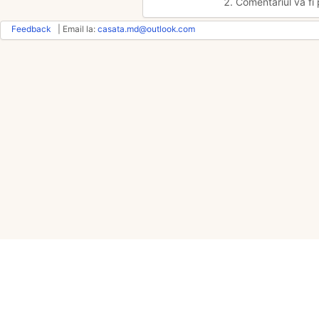
2. Comentariul va fi 
Feedback
| Email la:
casata.md@outlook.com