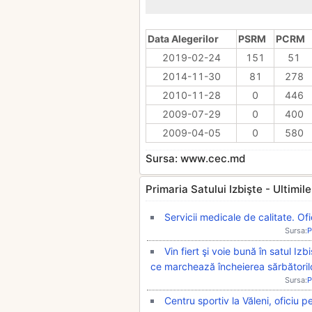
Data Alegerilor
PSRM
PCRM
2019-02-24
151
51
2014-11-30
81
278
2010-11-28
0
446
2009-07-29
0
400
2009-04-05
0
580
Sursa: www.cec.md
Primaria Satului Izbişte - Ultimile 
Servicii medicale de calitate. Ofi
Sursa:
P
Vin fiert şi voie bună în satul Iz
ce marchează încheierea sărbătoril
Sursa:
P
Centru sportiv la Văleni, oficiu p