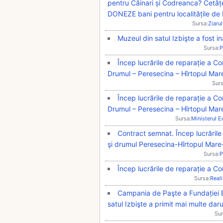
pentru Căinari și Codreanca? Cetățe
DONEZE bani pentru localitățile de 
Sursa:
Ziarul
Muzeul din satul Izbişte a fost i
Sursa:
P
Încep lucrările de reparație a Cor
Drumul – Peresecina – Hîrtopul Mar
Surs
Încep lucrările de reparație a Cor
Drumul – Peresecina – Hîrtopul Mar
Sursa:
Ministerul 
Contract semnat. Încep lucrările 
şi drumul Peresecina-Hîrtopul Mar
Sursa:
P
Încep lucrările de reparație a Co
Sursa:
Real
Campania de Paşte a Fundației E
satul Izbişte a primit mai multe daru
Sur