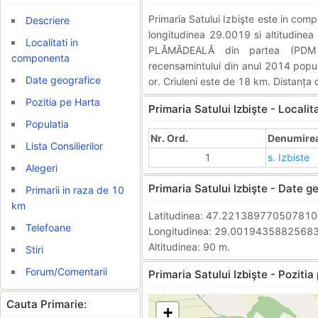
Primaria Satului Izbişte este in co
Descriere
longitudinea 29.0019 si altitudinea 
Localitati in
PLĂMĂDEALĂ din partea (PDM 
componenta
recensamintului din anul 2014 popula
Date geografice
or. Criuleni este de 18 km. Distanța 
Pozitia pe Harta
Primaria Satului Izbişte - Locali
Populatia
Nr. Ord.
Denumirea 
Lista Consilierilor
1
s. Izbiste
Alegeri
Primaria Satului Izbişte - Date g
Primarii in raza de 10
km
Latitudinea: 47.22138977050781
Telefoane
Longitudinea: 29.0019435882568
Altitudinea: 90 m.
Stiri
Forum/Comentarii
Primaria Satului Izbişte - Pozitia
Cauta Primarie:
+