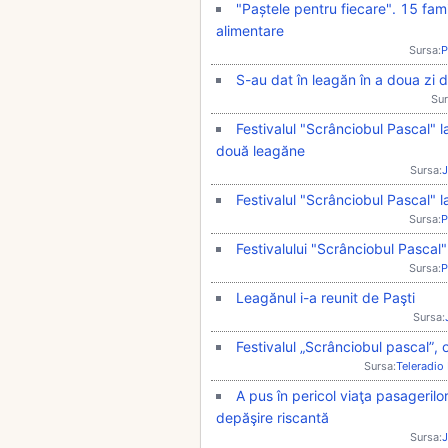
"Paștele pentru fiecare". 15 fami
alimentare
Sursa:
P
S-au dat în leagăn în a doua zi 
Sur
Festivalul "Scrânciobul Pascal" la
două leagăne
Sursa:
J
Festivalul "Scrânciobul Pascal" la
Sursa:
P
Festivalului "Scrânciobul Pascal"!
Sursa:
P
Leagănul i-a reunit de Paşti
Sursa:
Festivalul „Scrânciobul pascal”, o
Sursa:
Teleradio
A pus în pericol viaţa pasagerilor
depăşire riscantă
Sursa:
J