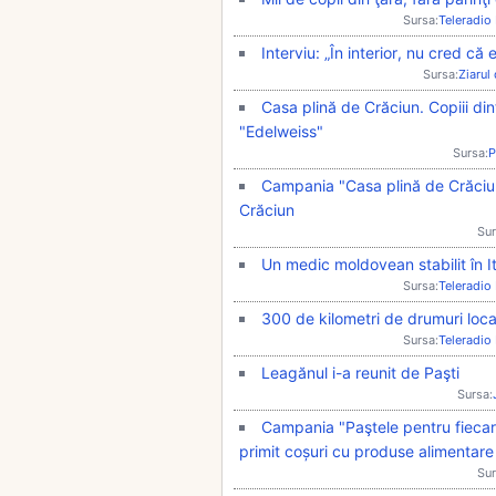
Sursa:
Teleradio
Interviu: „În interior, nu cred c
Sursa:
Ziarul
Casa plină de Crăciun. Copiii dint
"Edelweiss"
Sursa:
P
Campania "Casa plină de Crăciun".
Crăciun
Sur
Un medic moldovean stabilit în It
Sursa:
Teleradio
300 de kilometri de drumuri local
Sursa:
Teleradio
Leagănul i-a reunit de Paşti
Sursa:
Campania "Paştele pentru fiecare"
primit coșuri cu produse alimentare
Sur