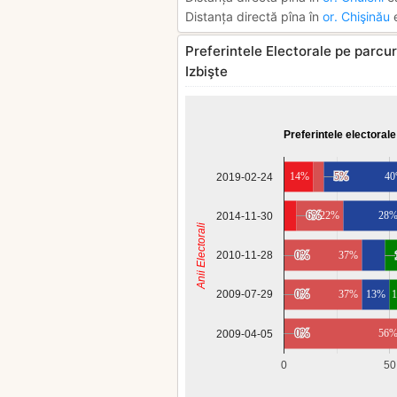
Distanța directă pîna în
or. Chişinău
e
Preferintele Electorale pe parcurs
Izbişte
Preferintele electorale
14%
5%
5%
4
2019-02-24
6%
6%
22%
28
2014-11-30
Anii Electorali
2010-11-28
0%
0%
37%
0%
0%
37%
13%
2009-07-29
0%
0%
56
2009-04-05
0
50