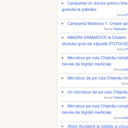
Campania Un doctor pentru tine a 
gratuite la plămâni
Sursa:
P
Campania Moldova 1: Creşte şase 
Sursa:
Teleradio
IMAGINI DRAMATICE la Criuleni. 
stratului gros de zăpadă (FOTO/VI
Sursa:
P
Microbuz pe ruta Chişinău-Izbişt
nevoie de îngrijiri medicale
Sursa:
Ind
Microbuz de pe ruta Chișinău-Izb
Surs
Un microbuz de pe ruta Chişinău-
Sursa:
Teleradio
Microbuz pe ruta Chişinău-Izbişt
nevoie de îngrijiri medicale
Sursa:
Ind
(foto) Accident la Izbiște și circu