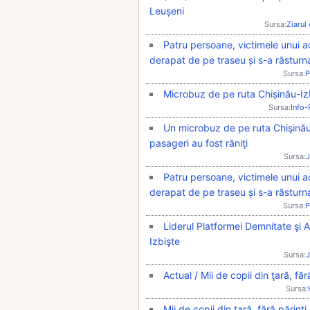
Leușeni
Sursa:
Ziarul
Patru persoane, victimele unui a
derapat de pe traseu și s-a răsturn
Sursa:
P
Microbuz de pe ruta Chișinău-Izb
Sursa:
Info
Un microbuz de pe ruta Chişinău-
pasageri au fost răniţi
Sursa:
J
Patru persoane, victimele unui a
derapat de pe traseu și s-a răsturn
Sursa:
P
Liderul Platformei Demnitate şi Ad
Izbişte
Sursa:
J
Actual / Mii de copii din ţară, făr
Sursa:
Mii de copii din ţară, fără părinţi