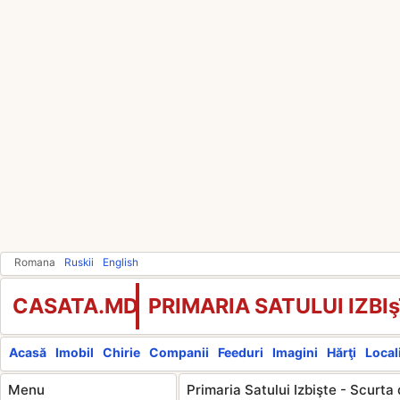
Romana
Ruskii
English
CASATA.MD
PRIMARIA SATULUI IZBI
Acasă
Imobil
Chirie
Companii
Feeduri
Imagini
Hărţi
Locali
Menu
Primaria Satului Izbişte - Scurta 