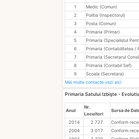
1
Medic (Comun)
2
Politia (Inspectorul)
3
Posta (Comun)
4
Primaria (Primar)
5
Primaria (Specialistul Pen
6
Primaria (Contabilitatea / P
7
Primaria (Secretarul Consil
8
Primaria (Contabil Sef)
9
Scoala (Secretara)
Mai multe contacte vezi aici
Primaria Satului Izbişte - Evoluti
Nr.
Anul
Sursa de Dat
Locuitori
2014
2 727
Conform rece
2004
3 017
Conform rece
1904
2 720
Conform Dicti