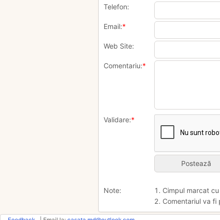
Telefon:
Email:
*
Web Site:
Comentariu:
*
Validare:
*
Note:
1. Cimpul marcat c
2. Comentariul va fi 
Feedback
| Email la:
casata.md@outlook.com