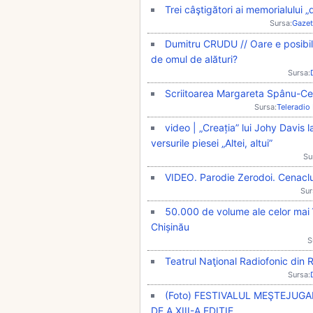
Trei câştigători ai memorialului 
Sursa:
Gazet
Dumitru CRUDU // Oare e posibil s
de omul de alături?
Sursa:
Scriitoarea Margareta Spânu-Ce
Sursa:
Teleradio
video | „Creația” lui Johy Davis
versurile piesei „Altei, altui”
Su
VIDEO. Parodie Zerodoi. Cenaclu
Sur
50.000 de volume ale celor mai î
Chișinău
S
Teatrul Naţional Radiofonic din
Sursa:
(Foto) FESTIVALUL MEŞTEJUG
DE A XIII-A EDIŢIE