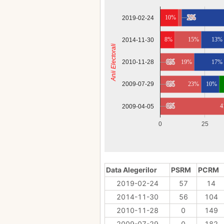
10%
2%
2%
2019-02-24
8%
15%
13%
2014-11-30
Anii Electorali
2010-11-28
0%
0%
19%
17%
0%
0%
23%
10%
2009-07-29
0%
0%
4
2009-04-05
0
25
Data Alegerilor
PSRM
PCRM
2019-02-24
57
14
2014-11-30
56
104
2010-11-28
0
149
2009-07-29
0
182