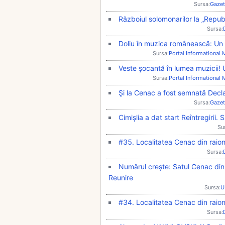
Sursa:
Gazet
Războiul solomonarilor la „Repub
Sursa:
Doliu în muzica românească: Un 
Sursa:
Portal Informational
Veste șocantă în lumea muzicii! 
Sursa:
Portal Informational
Şi la Cenac a fost semnată Decl
Sursa:
Gazet
Cimişlia a dat start Reîntregirii
Su
#35. Localitatea Cenac din raio
Sursa:
Numărul crește: Satul Cenac din 
Reunire
Sursa:
U
#34. Localitatea Cenac din raio
Sursa: