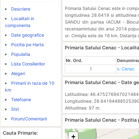
Primaria Satului Cenac este in com
Descriere
longitudinea 28.6419 si altitudinea 
Localitati in
SANDU din partea (ACUM - Blocul 
componenta
recensamintului din anul 2014 popula
Date geografice
or. Cimişlia este de 16 km. Distanța 
Pozitia pe Harta
Primaria Satului Cenac - Localit
Populatia
Nr. Ord.
Denumirea 
Lista Consilierilor
1
s. Cenac
Alegeri
Primaria Satului Cenac - Date ge
Primarii in raza de 10
km
Latitudinea: 46.47527694702148
Telefoane
Longitudinea: 28.6419448852539
Altitudinea: 97 m.
Stiri
Forum/Comentarii
Primaria Satului Cenac - Pozitia 
Cauta Primarie:
+