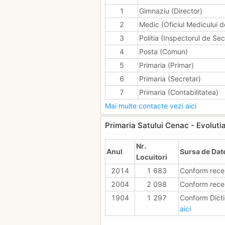
1
Gimnaziu (Director)
2
Medic (Oficiul Medicului d
3
Politia (Inspectorul de Sec
4
Posta (Comun)
5
Primaria (Primar)
6
Primaria (Secretar)
7
Primaria (Contabilitatea)
Mai multe contacte vezi aici
Primaria Satului Cenac - Evolutia 
Nr.
Anul
Sursa de Dat
Locuitori
2014
1 683
Conform rece
2004
2 098
Conform rece
1904
1 297
Conform Dicti
aici