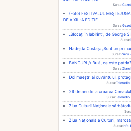
Sursa:
Gazet
(Foto) FESTIVALUL MEŞTEJUG
DE A XIII-A EDIŢIE
Sursa:
Gazet
„Blocați în labirint”, de George 
Sursa:
Nadejda Costaș: „Sunt un primar
Sursa:
Ziarul
BANCURI // Bulă, ce este patria?
Sursa:
Ziarul
Doi maeştri ai cuvântului, protago
Sursa:
Teleradio
29 de ani de la crearea Cenaclul
Sursa:
Teleradio
Ziua Culturii Naţionale sărbători
Surs
Ziua Naţională a Culturii, marcată
Sursa:
Info