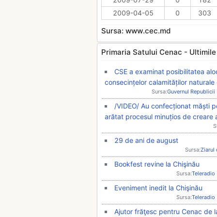
2009-04-05
0
303
Sursa: www.cec.md
Primaria Satului Cenac - Ultimile T
CSE a examinat posibilitatea aloc
consecințelor calamităților naturale
Sursa:
Guvernul Republici
/VIDEO/ Au confecționat măști pe
arătat procesul minuțios de creare 
S
29 de ani de august
Sursa:
Ziarul
Bookfest revine la Chişinău
Sursa:
Teleradio
Eveniment inedit la Chişinău
Sursa:
Teleradio
Ajutor frăţesc pentru Cenac de 