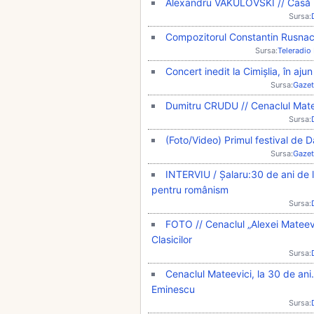
Alexandru VAKULOVSKI // Casă no
Sursa:
Compozitorul Constantin Rusnac,
Sursa:
Teleradio
Concert inedit la Cimișlia, în aju
Sursa:
Gazet
Dumitru CRUDU // Cenaclul Mate
Sursa:
(Foto/Video) Primul festival de Da
Sursa:
Gazet
INTERVIU / Șalaru:30 de ani de l
pentru românism
Sursa:
FOTO // Cenaclul „Alexei Mateevi
Clasicilor
Sursa:
Cenaclul Mateevici, la 30 de ani.
Eminescu
Sursa: