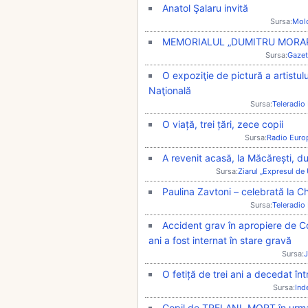
Anatol Şalaru invită
Sursa:
Mol
MEMORIALUL „DUMITRU MORARU
Sursa:
Gazet
O expoziţie de pictură a artistulu
Naţională
Sursa:
Teleradio
O viață, trei țări, zece copii
Sursa:
Radio Euro
A revenit acasă, la Măcărești, d
Sursa:
Ziarul „Expresul de
Paulina Zavtoni – celebrată la C
Sursa:
Teleradio
Accident grav în apropiere de Com
ani a fost internat în stare gravă
Sursa:
J
O fetiță de trei ani a decedat în
Sursa:
Ind
Copil de TREI ANI, MORT în ur