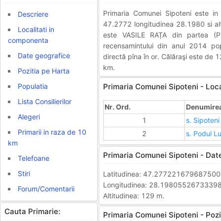
Primaria Comunei Sipoteni este 
Descriere
47.2772 longitudinea 28.1980 si alti
Localitati in
este VASILE RAȚA din partea (P
componenta
recensamintului din anul 2014 pop
Date geografice
directă pîna în or. Călăraşi este de 
km.
Pozitia pe Harta
Populatia
Primaria Comunei Sipoteni - Loca
Lista Consilierilor
Nr. Ord.
Denumirea 
Alegeri
1
s. Sipoteni
Primarii in raza de 10
2
s. Podul L
km
Primaria Comunei Sipoteni - Dat
Telefoane
Stiri
Latitudinea: 47.27722167968750
Longitudinea: 28.1980552673339
Forum/Comentarii
Altitudinea: 129 m.
Cauta Primarie:
Primaria Comunei Sipoteni - Pozi