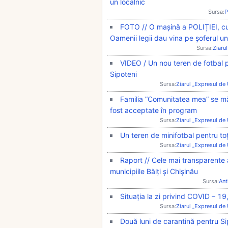
un localnic
Sursa:
P
FOTO // O mașină a POLIȚIEI, cu 
Oamenii legii dau vina pe șoferul un
Sursa:
Ziarul
VIDEO / Un nou teren de fotbal pe
Sipoteni
Sursa:
Ziarul „Expresul de
Familia ”Comunitatea mea” se măr
fost acceptate în program
Sursa:
Ziarul „Expresul de
Un teren de minifotbal pentru toți
Sursa:
Ziarul „Expresul de
Raport // Cele mai transparente 
municipiile Bălți și Chișinău
Sursa:
Ant
Situația la zi privind COVID – 19
Sursa:
Ziarul „Expresul de
Două luni de carantină pentru Si