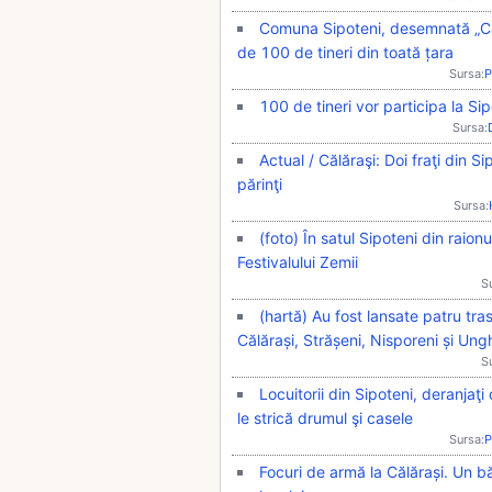
Comuna Sipoteni, desemnată „Capi
de 100 de tineri din toată țara
Sursa:
P
100 de tineri vor participa la S
Sursa:
Actual / Călăraşi: Doi fraţi din S
părinţi
Sursa:
(foto) În satul Sipoteni din raion
Festivalului Zemii
S
(hartă) Au fost lansate patru tra
Călărași, Strășeni, Nisporeni și Ung
S
Locuitorii din Sipoteni, deranjaţi
le strică drumul şi casele
Sursa:
P
Focuri de armă la Călărași. Un b