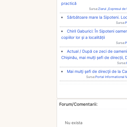
practică
Sursa:
Ziarul „Expresul de
Sărbătoare mare la Sipoteni. Locu
Sursa:
P
Chiril Gaburici: În Sipoteni oameni
copiilor lor și a localității
Sursa:
P
Actual / După ce zeci de oameni 
Chișinău, mai mulți șefi de direcți
Sursa:
Mai mulţi şefi de direcţii de la C
Sursa:
Portal Informational
Forum/Comentarii:
Nu exista