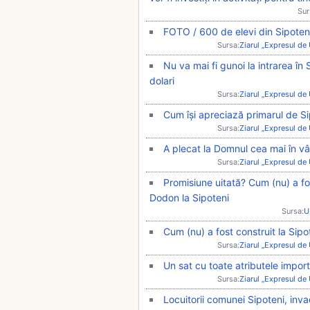
Sur
FOTO / 600 de elevi din Sipoteni
Sursa:
Ziarul „Expresul de
Nu va mai fi gunoi la intrarea în 
dolari
Sursa:
Ziarul „Expresul de
Cum își apreciază primarul de Si
Sursa:
Ziarul „Expresul de
A plecat la Domnul cea mai în vâ
Sursa:
Ziarul „Expresul de
Promisiune uitată? Cum (nu) a fo
Dodon la Sipoteni
Sursa:
U
Cum (nu) a fost construit la Sip
Sursa:
Ziarul „Expresul de
Un sat cu toate atributele impor
Sursa:
Ziarul „Expresul de
Locuitorii comunei Sipoteni, inv