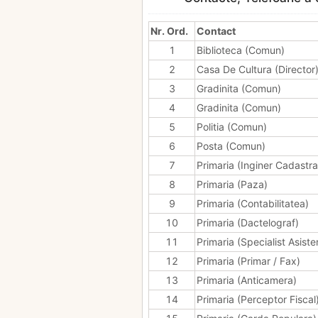
Nr. Ord.
Contact
1
Biblioteca (Comun)
2
Casa De Cultura (Director
3
Gradinita (Comun)
4
Gradinita (Comun)
5
Politia (Comun)
6
Posta (Comun)
7
Primaria (Inginer Cadastra
8
Primaria (Paza)
9
Primaria (Contabilitatea)
10
Primaria (Dactelograf)
11
Primaria (Specialist Asiste
12
Primaria (Primar / Fax)
13
Primaria (Anticamera)
14
Primaria (Perceptor Fiscal