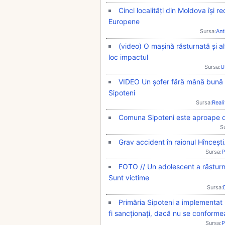
Cinci localități din Moldova își re
Europene
Sursa:
Ant
(video) O mașină răsturnată și a
loc impactul
Sursa:
U
VIDEO Un șofer fără mână bună la
Sipoteni
Sursa:
Real
Comuna Sipoteni este aproape de
S
Grav accident în raionul Hînceșt
Sursa:
P
FOTO // Un adolescent a răsturnat
Sunt victime
Sursa:
Primăria Sipoteni a implementat u
fi sancționați, dacă nu se conform
Sursa:
P