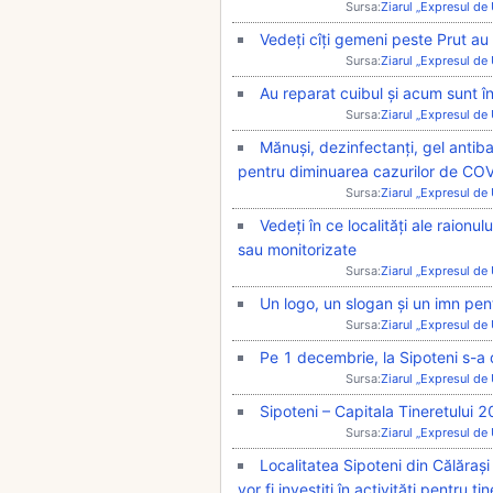
Sursa:
Ziarul „Expresul de
Vedeți cîți gemeni peste Prut au u
Sursa:
Ziarul „Expresul de
Au reparat cuibul și acum sunt în
Sursa:
Ziarul „Expresul de
Mănuși, dezinfectanți, gel antib
pentru diminuarea cazurilor de CO
Sursa:
Ziarul „Expresul de
Vedeți în ce localități ale raion
sau monitorizate
Sursa:
Ziarul „Expresul de
Un logo, un slogan și un imn pen
Sursa:
Ziarul „Expresul de
Pe 1 decembrie, la Sipoteni s-a d
Sursa:
Ziarul „Expresul de
Sipoteni – Capitala Tineretului 
Sursa:
Ziarul „Expresul de
Localitatea Sipoteni din Călărași
vor fi investiți în activități pentru tin