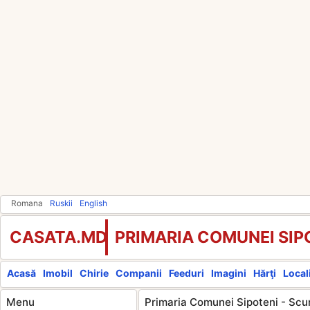
Romana
Ruskii
English
CASATA.MD
PRIMARIA COMUNEI SIP
Acasă
Imobil
Chirie
Companii
Feeduri
Imagini
Hărţi
Locali
Menu
Primaria Comunei Sipoteni - Scur