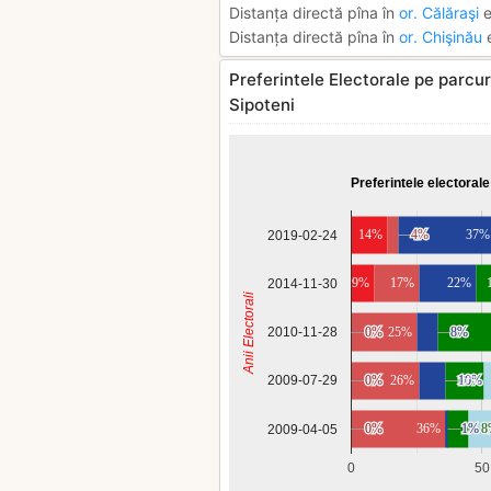
Distanța directă pîna în
or. Călăraşi
e
Distanța directă pîna în
or. Chişinău
e
Preferintele Electorale pe parcur
Sipoteni
Preferintele electorale
14%
4%
4%
37%
2019-02-24
9%
17%
22%
2014-11-30
Anii Electorali
2010-11-28
0%
0%
25%
8%
8%
0%
0%
26%
15%
10%
10%
2009-07-29
0%
0%
36%
1%
1%
8
8
2009-04-05
0
50