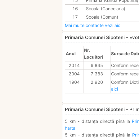
15
Primaria (Garda Populara)
16
Scoala (Cancelaria)
17
Scoala (Comun)
Mai multe contacte vezi aici
Primaria Comunei Sipoteni - Evolu
Nr.
Anul
Sursa de Dat
Locuitori
2014
6 845
Conform rece
2004
7 383
Conform rece
1904
2 920
Conform Dicti
aici
Primaria Comunei Sipoteni - Prim
5 km - distanța directă pînă la
Pri
harta
5 km - distanța directă pînă la
Pri