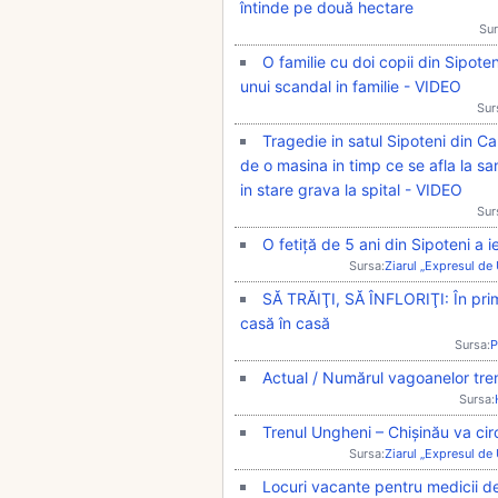
întinde pe două hectare
Sur
O familie cu doi copii din Sipote
unui scandal in familie - VIDEO
Sur
Tragedie in satul Sipoteni din Cal
de o masina in timp ce se afla la s
in stare grava la spital - VIDEO
Sur
O fetiță de 5 ani din Sipoteni a i
Sursa:
Ziarul „Expresul de
SĂ TRĂIŢI, SĂ ÎNFLORIŢI: În prim
casă în casă
Sursa:
P
Actual / Numărul vagoanelor tren
Sursa:
Trenul Ungheni – Chișinău va c
Sursa:
Ziarul „Expresul de
Locuri vacante pentru medicii de 