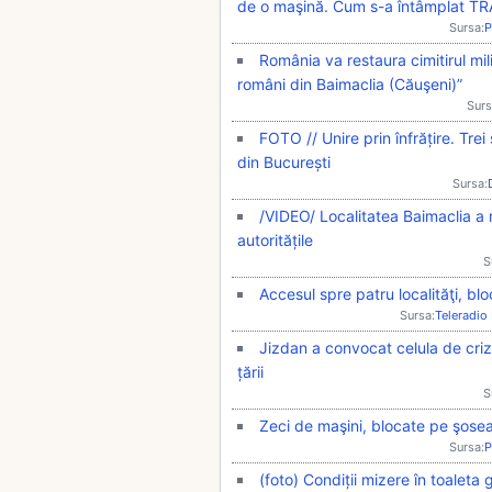
de o maşină. Cum s-a întâmplat T
Sursa:
P
România va restaura cimitirul mil
români din Baimaclia (Căuşeni)”
Surs
FOTO // Unire prin înfrățire. Trei
din București
Sursa:
/VIDEO/ Localitatea Baimaclia a
autoritățile
S
Accesul spre patru localităţi, bl
Sursa:
Teleradio
Jizdan a convocat celula de criză 
țării
S
Zeci de maşini, blocate pe şose
Sursa:
P
(foto) Condiții mizere în toaleta