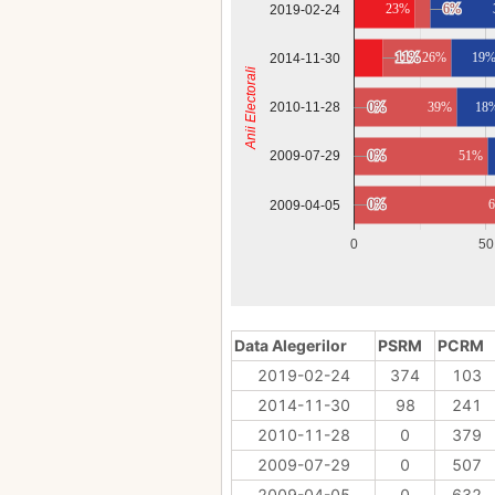
23%
6%
6%
2019-02-24
11%
11%
26%
19
2014-11-30
Anii Electorali
2010-11-28
0%
0%
39%
18
0%
0%
51%
2009-07-29
0%
0%
2009-04-05
0
50
Data Alegerilor
PSRM
PCRM
2019-02-24
374
103
2014-11-30
98
241
2010-11-28
0
379
2009-07-29
0
507
2009-04-05
0
632