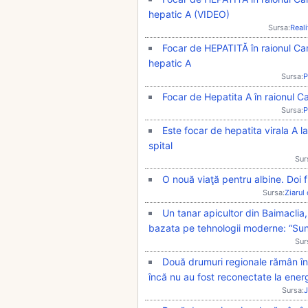
hepatic A (VIDEO)
Sursa:
Real
Focar de HEPATITĂ în raionul Can
hepatic A
Sursa:
P
Focar de Hepatita A în raionul Can
Sursa:
P
Este focar de hepatita virala A la
spital
Sur
O nouă viaţă pentru albine. Doi f
Sursa:
Ziarul
Un tanar apicultor din Baimaclia,
bazata pe tehnologii moderne: “Sunt
Sur
Două drumuri regionale rămân înc
încă nu au fost reconectate la energ
Sursa:
J