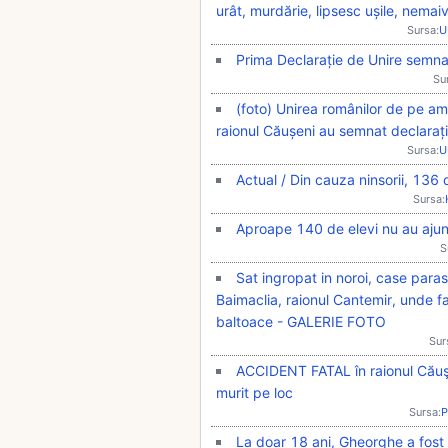
urât, murdărie, lipsesc ușile, nema
Sursa:
U
Prima Declarație de Unire semna
Su
(foto) Unirea românilor de pe am
raionul Căușeni au semnat declaraț
Sursa:
U
Actual / Din cauza ninsorii, 136 
Sursa:
Aproape 140 de elevi nu au ajuns
S
Sat ingropat in noroi, case para
Baimaclia, raionul Cantemir, unde f
baltoace - GALERIE FOTO
Sur
ACCIDENT FATAL în raionul Căuşe
murit pe loc
Sursa:
P
La doar 18 ani, Gheorghe a fost