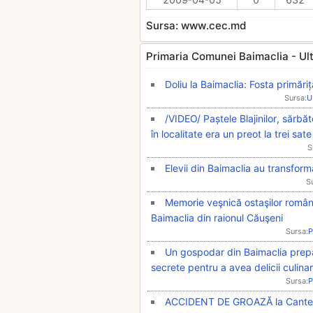
Sursa: www.cec.md
Primaria Comunei Baimaclia - Ultim
Doliu la Baimaclia: Fosta primăr
Sursa:
U
/VIDEO/ Paștele Blajinilor, sărbă
în localitate era un preot la trei sate
S
Elevii din Baimaclia au transfor
S
Memorie veşnică ostaşilor români
Baimaclia din raionul Căuşeni
Sursa:
P
Un gospodar din Baimaclia prepa
secrete pentru a avea delicii culin
Sursa:
P
ACCIDENT DE GROAZĂ la Cantemir.