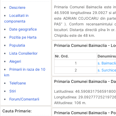
Primaria Comunei Baimaclia este 
Descriere
46.5908 longitudinea 29.0927 si alti
Localitati in
este ADRIAN COJOCARU din partea
componenta
PAS” ). Conform recensamintului
Date geografice
locuitori. Distanța directă pîna în o
Chişinău este de 48 km.
Pozitia pe Harta
Populatia
Primaria Comunei Baimaclia - Lo
Lista Consilierilor
Nr. Ord.
Denumirea 
Alegeri
1
s. Baimacli
Primarii in raza de 10
2
s. Surchice
km
Primaria Comunei Baimaclia - Da
Telefoane
Stiri
Latitudinea: 46.59083175659180
Longitudinea: 29.0927772521972
Forum/Comentarii
Altitudinea: 106 m.
Cauta Primarie:
Primaria Comunei Baimaclia - Poz