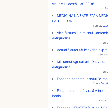
visurile lui costă 130.000€
Su
MEDICINA LA SATE: FĂRĂ MEDIC
LA TELEFON
Sursa:
Gazet
Vine furtuna? În raionul Cantemir
antigrindină
Surs
Actual / Autoritățile extind supr
Sursa:
Ministerul Agriculturii, Dezvoltăr
antigrindină
Surs
Focar de hepatită în satul Baimac
Sursa:
Gazet
Focar de hepatită virală A într-o
boala
Sursa:
J
Focar de HEPATITĂ în raionul Can