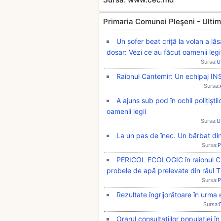
Primaria Comunei Pleşeni - Ultimil
Un șofer beat criță la volan a lă
dosar: Vezi ce au făcut oamenii legi
Sursa:
U
Raionul Cantemir: Un echipaj IN
Sursa:
A ajuns sub pod în ochii polițiști
oamenii legii
Sursa:
U
La un pas de înec. Un bărbat din s
Sursa:
P
PERICOL ECOLOGIC în raionul Can
probele de apă prelevate din râul T
Sursa:
P
Rezultate îngrijorătoare în urma 
Sursa:
Orarul consultațiilor populației î