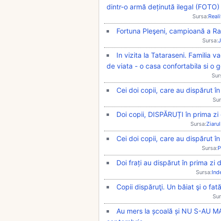
dintr-o armă deținută ilegal (FOTO)
Sursa:
Real
Fortuna Pleşeni, campioană a Ra
Sursa:
J
In vizita la Tataraseni. Familia 
de viata - o casa confortabila si o
Sur
Cei doi copii, care au dispărut în
Sur
Doi copii, DISPĂRUȚI în prima zi 
Sursa:
Ziarul
Cei doi copii, care au dispărut î
Sursa:
P
Doi frați au dispărut în prima zi d
Sursa:
Ind
Copii dispăruţi. Un băiat şi o fat
Sur
Au mers la școală și NU S-AU MA