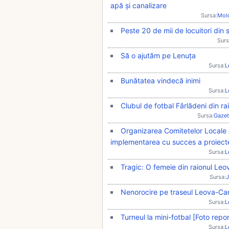
apă și canalizare
Sursa:
Mol
Peste 20 de mii de locuitori din 
Surs
Să o ajutăm pe Lenuța
Sursa:
L
Bunătatea vindecă inimi
Sursa:
L
Clubul de fotbal Fârlădeni din ra
Sursa:
Gazet
Organizarea Comitetelor Locale d
implementarea cu succes a proiecte
Sursa:
L
Tragic: O femeie din raionul Leo
Sursa:
J
Nenorocire pe traseul Leova-Cant
Sursa:
L
Turneul la mini-fotbal [Foto repor
Sursa:
L