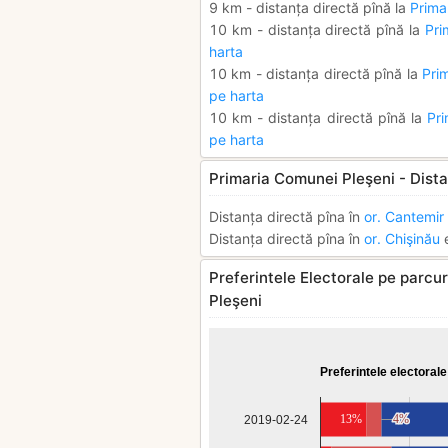
9 km - distanța directă pînă la
Primar
10 km - distanța directă pînă la
Pri
harta
10 km - distanța directă pînă la
Pri
pe harta
10 km - distanța directă pînă la
Pri
pe harta
Primaria Comunei Pleşeni - Dista
Distanța directă pîna în
or. Cantemir
Distanța directă pîna în
or. Chişinău
e
Preferintele Electorale pe parcur
Pleşeni
Preferintele electorale
13%
4%
4%
2019-02-24