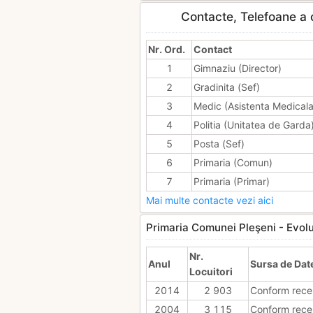
Contacte, Telefoane a c
Nr. Ord.
Contact
1
Gimnaziu (Director)
2
Gradinita (Sef)
3
Medic (Asistenta Medicala
4
Politia (Unitatea de Garda
5
Posta (Sef)
6
Primaria (Comun)
7
Primaria (Primar)
Mai multe contacte vezi aici
Primaria Comunei Pleşeni - Evolut
Nr.
Anul
Sursa de Dat
Locuitori
2014
2 903
Conform rece
2004
3 115
Conform rece