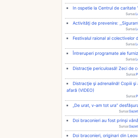
In ospetie la Centrul de caritat
Sursa:
L
Activităţi de prevenire: ,,Siguran
Sursa:
L
Festivalul raional al colectivelor 
Sursa:
L
Întreruperi programate ale furniză
Sursa:
L
Distracţie periculoasă! Zeci de c
Sursa:
P
Distracţie şi adrenalină! Copiii ş
afară (VIDEO)
Sursa:
P
„De urat, v-am tot ura” desfășura
Sursa:
Gazet
Doi braconieri au fost prinși vân
Sursa:
Gazet
Doi braconieri, originari din Leo