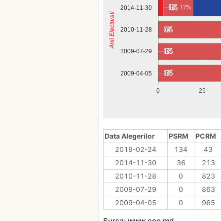
3%
3%
17%
2014-11-30
Anii Electorali
2010-11-28
0%
0%
0%
0%
2009-07-29
0%
0%
2009-04-05
0
25
Data Alegerilor
PSRM
PCRM
2019-02-24
134
43
2014-11-30
36
213
2010-11-28
0
823
2009-07-29
0
863
2009-04-05
0
965
Sursa: www.cec.md