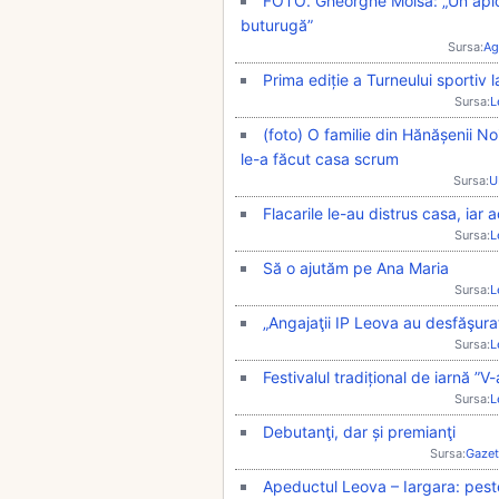
FOTO. Gheorghe Moisa: „Un apicul
buturugă”
Sursa:
Ag
Prima ediție a Turneului sportiv 
Sursa:
L
(foto) O familie din Hănășenii N
le-a făcut casa scrum
Sursa:
U
Flacarile le-au distrus casa, iar
Sursa:
L
Să o ajutăm pe Ana Maria
Sursa:
L
„Angajaţii IP Leova au desfăşurat
Sursa:
L
Festivalul tradițional de iarnă ”
Sursa:
L
Debutanţi, dar și premianţi
Sursa:
Gazet
Apeductul Leova – Iargara: pest