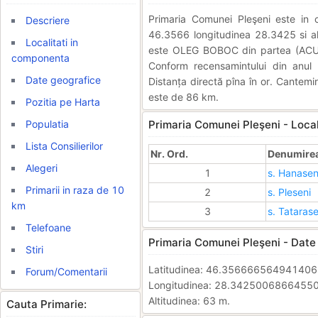
Primaria Comunei Pleşeni este i
Descriere
46.3566 longitudinea 28.3425 si alt
Localitati in
este OLEG BOBOC din partea (ACUM 
componenta
Conform recensamintului din anul
Date geografice
Distanța directă pîna în or. Cantemi
este de 86 km.
Pozitia pe Harta
Populatia
Primaria Comunei Pleşeni - Local
Lista Consilierilor
Nr. Ord.
Denumirea 
Alegeri
1
s. Hanasen
Primarii in raza de 10
2
s. Pleseni
km
3
s. Tatarase
Telefoane
Primaria Comunei Pleşeni - Date
Stiri
Latitudinea: 46.35666656494140
Forum/Comentarii
Longitudinea: 28.3425006866455
Altitudinea: 63 m.
Cauta Primarie: