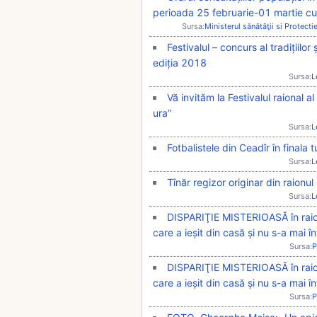
perioada 25 februarie-01 martie cu
Sursa:
Ministerul sănătăţii si Protecti
Festivalul – concurs al tradițiilor
ediția 2018
Sursa:
L
Vă invităm la Festivalul raional al
ura”
Sursa:
L
Fotbalistele din Ceadîr în finala 
Sursa:
L
Tînăr regizor originar din raionul
Sursa:
L
DISPARIŢIE MISTERIOASĂ în raion
care a ieșit din casă și nu s-a mai î
Sursa:
P
DISPARIŢIE MISTERIOASĂ în raion
care a ieșit din casă și nu s-a mai 
Sursa:
P