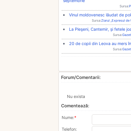
septembrie
Sursa:
P
Vinul moldovenesc lăudat de po
Sursa:
Ziarul „Expresul de
La Pleşeni, Cantemir, și fetele jo
Sursa:
Gazet
20 de copii din Leova au mers în
Sursa:
Gazet
Forum/Comentarii:
Nu exista
Comentează:
Nume:
*
Telefon: