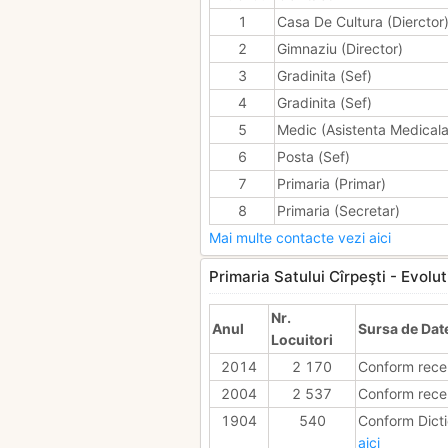
1
Casa De Cultura (Dierctor
2
Gimnaziu (Director)
3
Gradinita (Sef)
4
Gradinita (Sef)
5
Medic (Asistenta Medicala
6
Posta (Sef)
7
Primaria (Primar)
8
Primaria (Secretar)
Mai multe contacte vezi aici
Primaria Satului Cîrpeşti - Evolut
Nr.
Anul
Sursa de Dat
Locuitori
2014
2 170
Conform rece
2004
2 537
Conform rece
1904
540
Conform Dicti
aici