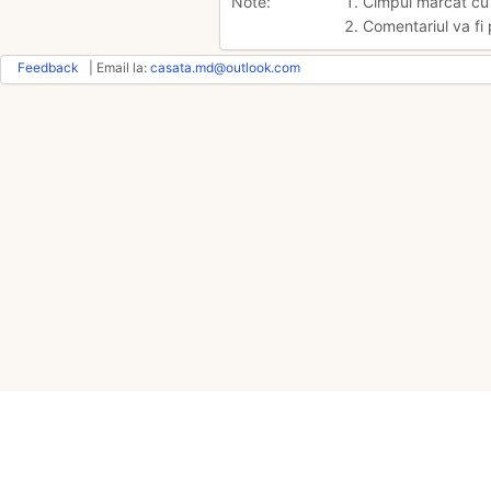
Note:
1. Cimpul marcat c
2. Comentariul va fi 
Feedback
| Email la:
casata.md@outlook.com