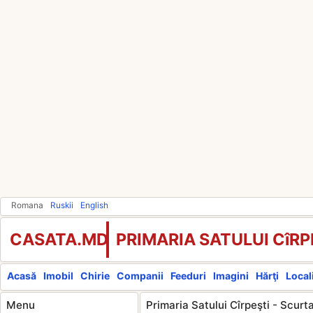
Romana
Ruskii
English
CASATA.MD
PRIMARIA SATULUI CîRP
Acasă
Imobil
Chirie
Companii
Feeduri
Imagini
Hărţi
Locali
Menu
Primaria Satului Cîrpeşti - Scurt