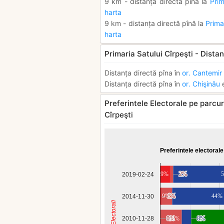
9 km - distanța directă pînă la
Prim
harta
9 km - distanța directă pînă la
Prima
harta
Primaria Satului Cîrpeşti - Distan
Distanța directă pîna în
or. Cantemir
Distanța directă pîna în
or. Chişinău
e
Preferintele Electorale pe parcurs
Cîrpeşti
Preferintele electorale
9%
2%
2%
2019-02-24
9%
1%
1%
44%
2014-11-30
Anii Electorali
2010-11-28
0%
0%
18%
8%
8%