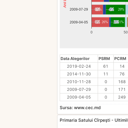
0%
0%
17%
4%
4%
29%
2009-07-29
0%
0%
26%
2%
2%
21%
2009-04-05
0
50
Data Alegerilor
PSRM
PCRM
2019-02-24
61
14
2014-11-30
11
76
2010-11-28
0
168
2009-07-29
0
171
2009-04-05
0
249
Sursa: www.cec.md
Primaria Satului Cîrpeşti - Ultimile