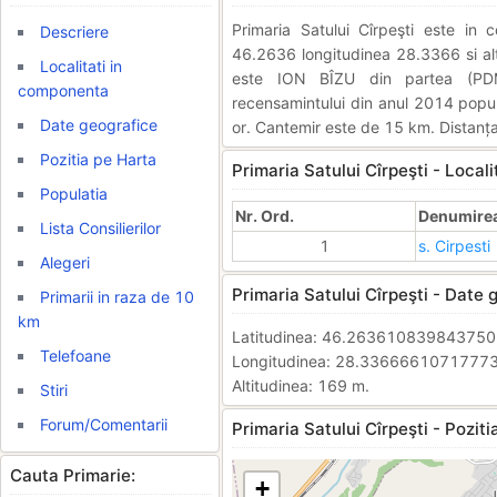
Primaria Satului Cîrpeşti este i
Descriere
46.2636 longitudinea 28.3366 si alti
Localitati in
este ION BÎZU din partea (PDM
componenta
recensamintului din anul 2014 popula
Date geografice
or. Cantemir este de 15 km. Distanța
Pozitia pe Harta
Primaria Satului Cîrpeşti - Local
Populatia
Nr. Ord.
Denumirea 
Lista Consilierilor
1
s. Cirpesti
Alegeri
Primaria Satului Cîrpeşti - Date 
Primarii in raza de 10
km
Latitudinea: 46.26361083984375
Telefoane
Longitudinea: 28.3366661071777
Altitudinea: 169 m.
Stiri
Forum/Comentarii
Primaria Satului Cîrpeşti - Poziti
Cauta Primarie:
+