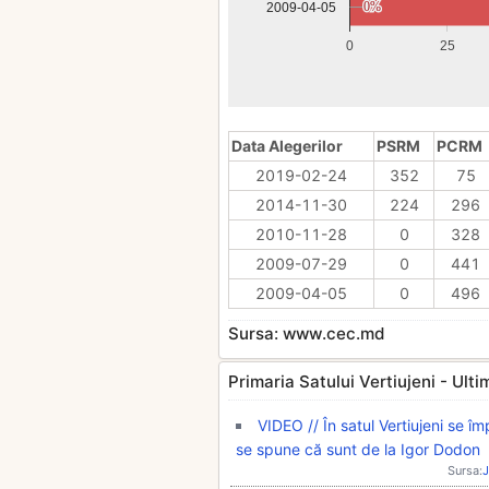
0%
0%
2009-04-05
0
25
Data Alegerilor
PSRM
PCRM
2019-02-24
352
75
2014-11-30
224
296
2010-11-28
0
328
2009-07-29
0
441
2009-04-05
0
496
Sursa: www.cec.md
Primaria Satului Vertiujeni - Ultimi
VIDEO // În satul Vertiujeni se î
se spune că sunt de la Igor Dodon
Sursa:
J