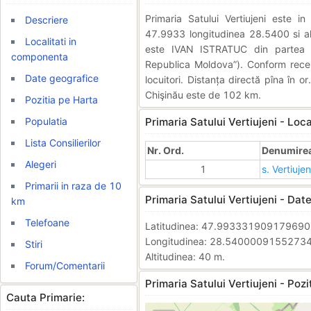
Primaria Satului Vertiujeni este 
Descriere
47.9933 longitudinea 28.5400 si alt
Localitati in
este IVAN ISTRATUC din partea (PS
componenta
Republica Moldova”). Conform rece
Date geografice
locuitori. Distanța directă pîna în o
Chişinău este de 102 km.
Pozitia pe Harta
Populatia
Primaria Satului Vertiujeni - Loc
Lista Consilierilor
Nr. Ord.
Denumirea 
Alegeri
1
s. Vertiujen
Primarii in raza de 10
Primaria Satului Vertiujeni - Dat
km
Telefoane
Latitudinea: 47.99333190917969
Longitudinea: 28.5400009155273
Stiri
Altitudinea: 40 m.
Forum/Comentarii
Primaria Satului Vertiujeni - Pozi
Cauta Primarie: