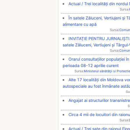
Actual / Trei localități din nordu
Sursa:
În satele Zăluceni, Vertiujeni și 
alimentare cu apă
Sursa:
Comun
INVITAȚIE PENTRU JURNALIȘTI. I
satele Zăluceni, Vertiujeni și Târgul-
Sursa:
Comun
Orarul consultațiilor populației î
perioada 08-12 aprilie curent
Sursa:
Ministerul sănătăţii si Protecti
Alte 17 localități din Moldova v
autospeciale au fost înmânate astă
Su
Angajat ai structurilor transnistr
S
Circa 4 mii de locuitori din raion
Sursa:
Actual / Trei sate din raionul Flo