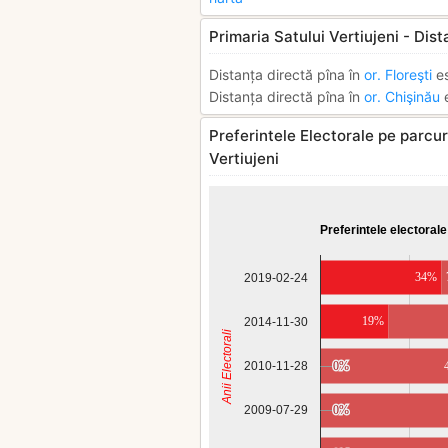
Primaria Satului Vertiujeni - Dist
Distanța directă pîna în
or. Floreşti
es
Distanța directă pîna în
or. Chişinău
e
Preferintele Electorale pe parcurs
Vertiujeni
Preferintele electorale
34%
2019-02-24
19%
2014-11-30
Anii Electorali
2010-11-28
0%
0%
0%
0%
2009-07-29