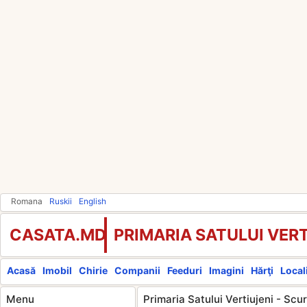
Romana
Ruskii
English
CASATA.MD
PRIMARIA SATULUI VERT
Acasă
Imobil
Chirie
Companii
Feeduri
Imagini
Hărţi
Locali
Menu
Primaria Satului Vertiujeni - Scu