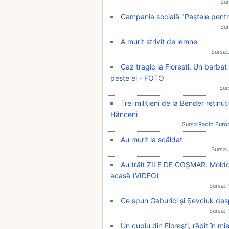
Sur
Campania socială "Paştele pentru
Sur
A murit strivit de lemne
Sursa:
Caz tragic la Floresti. Un barbat
peste el - FOTO
Sur
Trei milițieni de la Bender reținu
Hânceni
Sursa:
Radio Euro
Au murit la scăldat
Sursa:
Au trăit ZILE DE COŞMAR. Moldoven
acasă (VIDEO)
Sursa:
P
Ce spun Gaburici și Șevciuk despr
Sursa:
P
Un cuplu din Floreşti, răpit în m