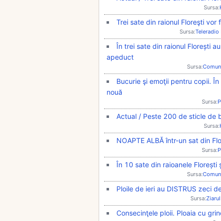
Sursa:
Trei sate din raionul Floreşti vor
Sursa:
Teleradio
În trei sate din raionul Florești 
apeduct
Sursa:
Comun
Bucurie şi emoţii pentru copii. În
nouă
Sursa:
P
Actual / Peste 200 de sticle de 
Sursa:
NOAPTE ALBĂ într-un sat din Flo
Sursa:
P
În 10 sate din raioanele Florești 
Sursa:
Comun
Ploile de ieri au DISTRUS zeci de
Sursa:
Ziarul
Consecinţele ploii. Ploaia cu grin