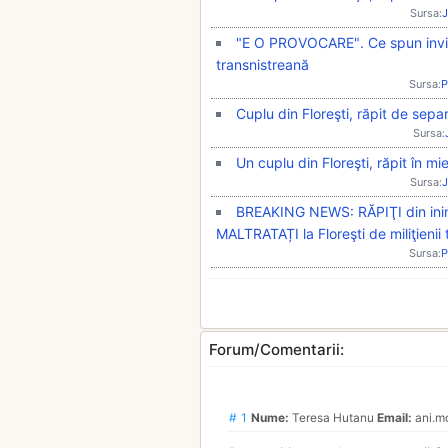
Sursa:
J
"E O PROVOCARE". Ce spun invita
transnistreană
Sursa:
P
Cuplu din Floreşti, răpit de separ
Sursa:
Un cuplu din Floreşti, răpit în mi
Sursa:
J
BREAKING NEWS: RĂPIŢI din ini
MALTRATAȚI la Floreşti de miliţienii 
Sursa:
P
Forum/Comentarii:
# 1
Nume:
Teresa Hutanu
Email:
ani.m