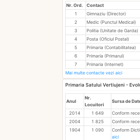
Nr. Ord.
Contact
1
Gimnaziu (Director)
2
Medic (Punctul Medical)
3
Politia (Unitate de Garda)
4
Posta (Oficiul Postal)
5
Primaria (Contabilitatea)
6
Primaria (Primarul)
7
Primaria (Internet)
Mai multe contacte vezi aici
Primaria Satului Vertiujeni - Evol
Nr.
Anul
Sursa de Dat
Locuitori
2014
1 649
Conform rece
2004
1 825
Conform rece
1904
1 090
Conform Dicti
aici