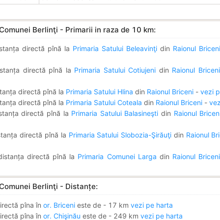
Comunei Berlinţi - Primarii in raza de 10 km:
stanța directă pînă la
Primaria Satului Beleavinţi
din
Raionul Bricen
stanța directă pînă la
Primaria Satului Cotiujeni
din
Raionul Briceni
tanța directă pînă la
Primaria Satului Hlina
din
Raionul Briceni
-
vezi p
tanța directă pînă la
Primaria Satului Coteala
din
Raionul Briceni
-
vez
stanța directă pînă la
Primaria Satului Balasineşti
din
Raionul Bricen
tanța directă pînă la
Primaria Satului Slobozia-Şirăuţi
din
Raionul Br
istanța directă pînă la
Primaria Comunei Larga
din
Raionul Bricen
Comunei Berlinţi - Distanțe:
irectă pîna în
or. Briceni
este de - 17 km
vezi pe harta
irectă pîna în
or. Chişinău
este de - 249 km
vezi pe harta