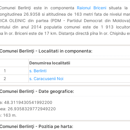
 Comunei Berlinţi este in componenta
Raionul Briceni
situata la 
ngitudinea 26.9358 si altitudinea de 163 metri fata de nivelul mari
RICA OLEINIC din partea (PDM - Partidul Democrat din Moldova
ntului din anul 2014 populatia comunei este de 1 913 locuitori
na în or. Briceni este de 17 km. Distanța directă pîna în or. Chişinău 
Comunei Berlinţi - Localitati in componenta:
Denumirea localitatii
1
s. Berlinti
2
s. Caracusenii Noi
Comunei Berlinţi - Date geografice:
nea: 48.3119430541992200
inea: 26.9358329772949220
a: 163 m.
Comunei Berlinţi - Pozitia pe harta: