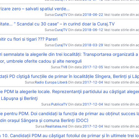
izare zero – salvati spatiul verde…
Sursa:
CurajTV
Din data:
2018-06-22
Vezi toate stirle din a
itate… ” Scandal cu 30 case” – in curind doar la Curaj.TV
Sursa:
CurajTV
Din data:
2018-06-12
Vezi toate stirle din a
tir cu flori si tigari ??? Pareri
Sursa:
CurajTV
Din data:
2018-03-29
Vezi toate stirle din a
i semnalate la alegerile din trei localități: Transportarea organizată a
lor, umbrele oferite cadou și alte nereguli
Sursa:
TV8
Din data:
2017-12-05
Vezi toate stirle din a
ații PD cîștigă funcțiile de primar în localitățile Sîngera, Berlinți și L
Sursa:
Radio Europa Liberă
Din data:
2017-12-04
Vezi toate stirle din a
ie PDM la alegerile locale. Reprezentanţii partidului au câştigat aleger
Lăpuşna şi Berlinţi
Sursa:
PublicaTV
Din data:
2017-12-04
Vezi toate stirle din a
ie pentru PDM. Doi candidați la funcția de primar au obținut succes la
din orașul Sângera și comuna Berlinți (DOC)
Sursa:
Realitatea.md
Din data:
2017-12-04
Vezi toate stirle din a
 10. Candidații PDM au câștigat fotoliul de primar și în ultimele trei loc