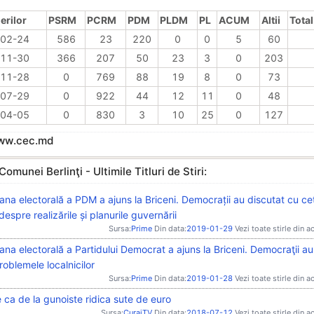
erilor
PSRM
PCRM
PDM
PLDM
PL
ACUM
Altii
Total
02-24
586
23
220
0
0
5
60
11-30
366
207
50
23
3
0
203
11-28
0
769
88
19
8
0
73
07-29
0
922
44
12
11
0
48
04-05
0
830
3
10
25
0
127
www.cec.md
Comunei Berlinţi - Ultimile Titluri de Stiri:
na electorală a PDM a ajuns la Briceni. Democrații au discutat cu cet
despre realizările și planurile guvernării
Sursa:
Prime
Din data:
2019-01-29
Vezi toate stirle din a
na electorală a Partidului Democrat a ajuns la Briceni. Democraţii au
oblemele localnicilor
Sursa:
Prime
Din data:
2019-01-28
Vezi toate stirle din a
ca de la gunoiste ridica sute de euro
Sursa:
CurajTV
Din data:
2018-07-12
Vezi toate stirle din a