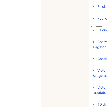
Salubr
Public
La cimi
Abater
alegători
Candid
Victor
Sângera, 
Victor
repetate 
10 din