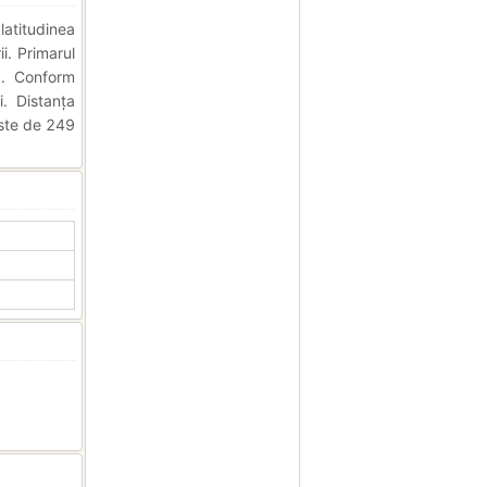
latitudinea
i. Primarul
). Conform
. Distanța
este de 249