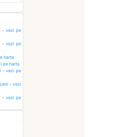
i
-
vezi pe
-
vezi pe
e harta
i pe harta
i
-
vezi pe
iceni
-
vezi
i
-
vezi pe