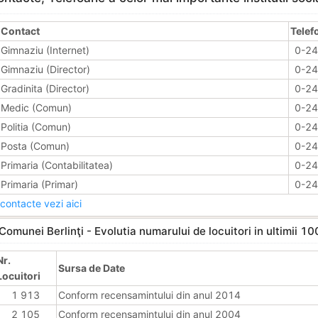
Contact
Telef
Gimnaziu (Internet)
0-2
Gimnaziu (Director)
0-2
Gradinita (Director)
0-2
Medic (Comun)
0-2
Politia (Comun)
0-2
Posta (Comun)
0-2
Primaria (Contabilitatea)
0-2
Primaria (Primar)
0-2
contacte vezi aici
Comunei Berlinţi - Evolutia numarului de locuitori in ultimii 10
Nr.
Sursa de Date
Locuitori
1 913
Conform recensamintului din anul 2014
2 105
Conform recensamintului din anul 2004