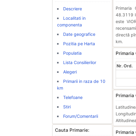
Primaria
Descriere
48.3119 lo
Localitati in
este VIO
componenta
recensami
Date geografice
directă pî
km.
Pozitia pe Harta
Populatia
Primaria 
Lista Consilierilor
Nr. Ord.
Alegeri
Primarii in raza de 10
km
Primaria 
Telefoane
Stiri
Latitudi
Longitud
Forum/Comentarii
Altitudine
Cauta Primarie:
Primaria 