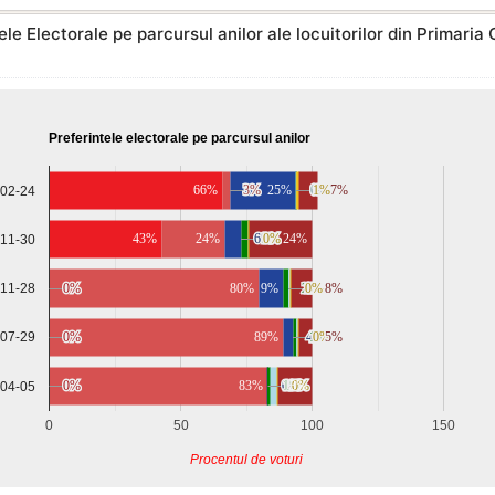
ele Electorale pe parcursul anilor ale locuitorilor din Primari
Preferintele electorale pe parcursul anilor
66%
3%
3%
25%
0%
0%
0%
0%
1%
1%
7%
7%
-02-24
43%
24%
6%
6%
3%
3%
0%
0%
0%
0%
24%
-11-30
-11-28
0%
0%
80%
9%
2%
2%
1%
1%
0%
0%
8%
8%
0%
0%
89%
4%
4%
1%
1%
0%
0%
1%
1%
5%
5%
-07-29
0%
0%
83%
0%
0%
13%
1%
1%
3%
3%
0%
0%
-04-05
0
50
100
150
Procentul de voturi