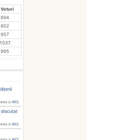
 Voturi
894
852
957
1037
995
ățenii
ceata zi
AICI.
 discutat
ceata zi
AICI.
ceata zi
AICI.