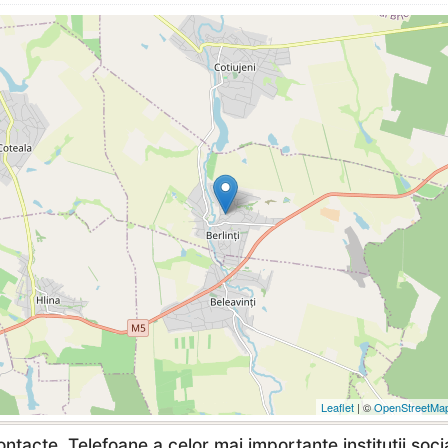
Leaflet
| ©
OpenStreetMa
ntacte, Telefoane a celor mai importante institutii soci