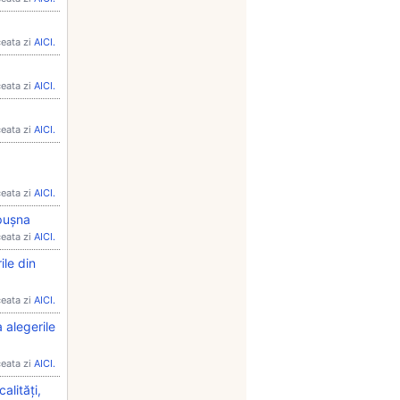
ceata zi
AICI.
ceata zi
AICI.
ceata zi
AICI.
ceata zi
AICI.
ăpușna
ceata zi
AICI.
ile din
ceata zi
AICI.
 alegerile
ceata zi
AICI.
alități,