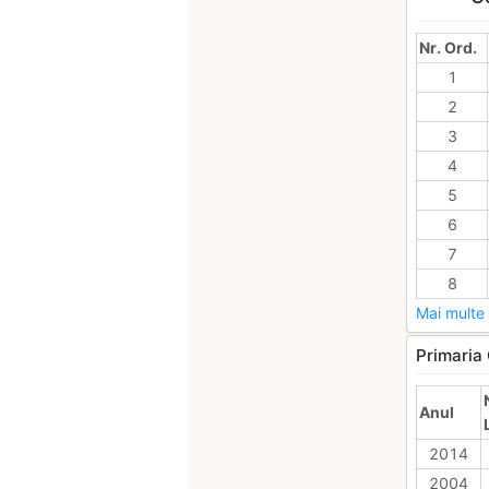
Nr. Ord.
1
2
3
4
5
6
7
8
Mai multe 
Primaria 
Anul
2014
2004