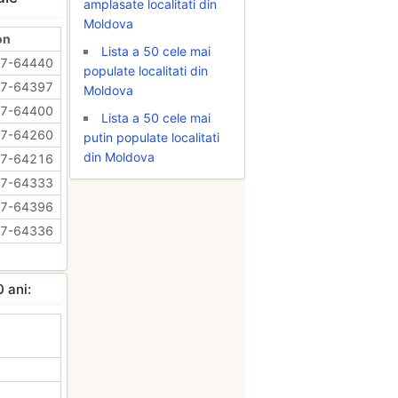
amplasate localitati din
Moldova
on
Lista a 50 cele mai
47-64440
populate localitati din
47-64397
Moldova
47-64400
Lista a 50 cele mai
47-64260
putin populate localitati
din Moldova
47-64216
47-64333
47-64396
47-64336
0 ani: