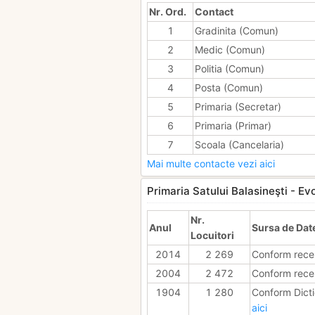
Nr. Ord.
Contact
1
Gradinita (Comun)
2
Medic (Comun)
3
Politia (Comun)
4
Posta (Comun)
5
Primaria (Secretar)
6
Primaria (Primar)
7
Scoala (Cancelaria)
Mai multe contacte vezi aici
Primaria Satului Balasineşti - Evo
Nr.
Anul
Sursa de Dat
Locuitori
2014
2 269
Conform rece
2004
2 472
Conform rece
1904
1 280
Conform Dicti
aici