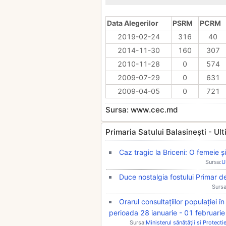
Data Alegerilor
PSRM
PCRM
2019-02-24
316
40
2014-11-30
160
307
2010-11-28
0
574
2009-07-29
0
631
2009-04-05
0
721
Sursa: www.cec.md
Primaria Satului Balasineşti - Ultim
Caz tragic la Briceni: O femeie ș
Sursa:
U
Duce nostalgia fostului Primar de
Sursa
Orarul consultațiilor populației î
perioada 28 ianuarie - 01 februarie
Sursa:
Ministerul sănătăţii si Protecti