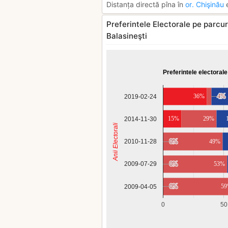
Distanța directă pîna în
or. Chişinău
e
Preferintele Electorale pe parcurs
Balasineşti
Preferintele electorale
36%
4%
4%
2019-02-24
15%
29%
2014-11-30
Anii Electorali
2010-11-28
0%
0%
49%
0%
0%
53%
2009-07-29
0%
0%
5
2009-04-05
0
50