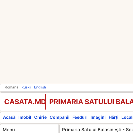
Romana
Ruskii
English
CASATA.MD
PRIMARIA SATULUI BALA
Acasă
Imobil
Chirie
Companii
Feeduri
Imagini
Hărţi
Locali
Menu
Primaria Satului Balasineşti - Sc