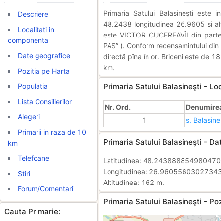
Primaria Satului Balasineşti este
Descriere
48.2438 longitudinea 26.9605 si alti
Localitati in
este VICTOR CUCEREAVÎI din parte
componenta
PAS” ). Conform recensamintului din 
Date geografice
directă pîna în or. Briceni este de 1
km.
Pozitia pe Harta
Populatia
Primaria Satului Balasineşti - Lo
Lista Consilierilor
Nr. Ord.
Denumirea 
Alegeri
1
s. Balasine
Primarii in raza de 10
Primaria Satului Balasineşti - Da
km
Telefoane
Latitudinea: 48.24388885498047
Longitudinea: 26.9605560302734
Stiri
Altitudinea: 162 m.
Forum/Comentarii
Primaria Satului Balasineşti - Poz
Cauta Primarie: