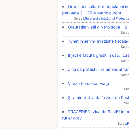
Orarul consultațiilor populației î
perioada 21-25 ianuarie curent
Sursa:
Ministerul sănătăţii si Protecti
Greutățile vieții din Moldova – 2
Sursa
Tunet in senin- evaziune fiscal
Sursa
Injectie facuta gresit in cap…ca
Sursa
Zice ca politistul i-a amendat fa
Sursa
Viteza l-a costat viaţa
Sur
Şi-a pierdut viaţa în ziua de Paşt
Sur
TRAGEDIE în ziua de Paşti! Un mo
rutier grav
Sursa:
P