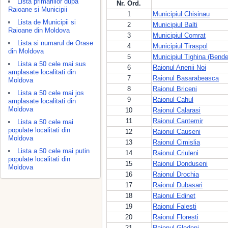
Lista primariilor dupa
Nr. Ord.
Raioane si Municipii
1
Municipiul Chisinau
Lista de Municipii si
2
Municipiul Balti
Raioane din Moldova
3
Municipiul Comrat
Lista si numarul de Orase
4
Municipiul Tiraspol
din Moldova
5
Municipiul Tighina (Bende
Lista a 50 cele mai sus
6
Raionul Anenii Noi
amplasate localitati din
7
Raionul Basarabeasca
Moldova
8
Raionul Briceni
Lista a 50 cele mai jos
9
Raionul Cahul
amplasate localitati din
Moldova
10
Raionul Calarasi
11
Raionul Cantemir
Lista a 50 cele mai
populate localitati din
12
Raionul Causeni
Moldova
13
Raionul Cimislia
Lista a 50 cele mai putin
14
Raionul Criuleni
populate localitati din
15
Raionul Donduseni
Moldova
16
Raionul Drochia
17
Raionul Dubasari
18
Raionul Edinet
19
Raionul Falesti
20
Raionul Floresti
21
Raionul Glodeni