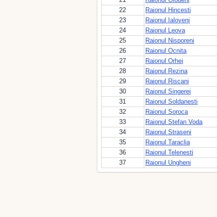
22
Raionul Hincesti
23
Raionul Ialoveni
24
Raionul Leova
25
Raionul Nisporeni
26
Raionul Ocnita
27
Raionul Orhei
28
Raionul Rezina
29
Raionul Riscani
30
Raionul Singerei
31
Raionul Soldanesti
32
Raionul Soroca
33
Raionul Stefan Voda
34
Raionul Straseni
35
Raionul Taraclia
36
Raionul Telenesti
37
Raionul Ungheni