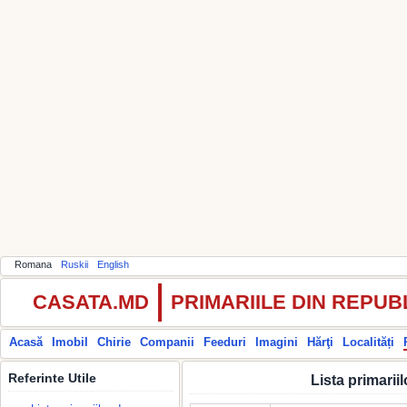
Romana
Ruskii
English
CASATA.MD
PRIMARIILE DIN REPU
Acasă
Imobil
Chirie
Companii
Feeduri
Imagini
Hărţi
Localități
Referinte Utile
Lista primarii