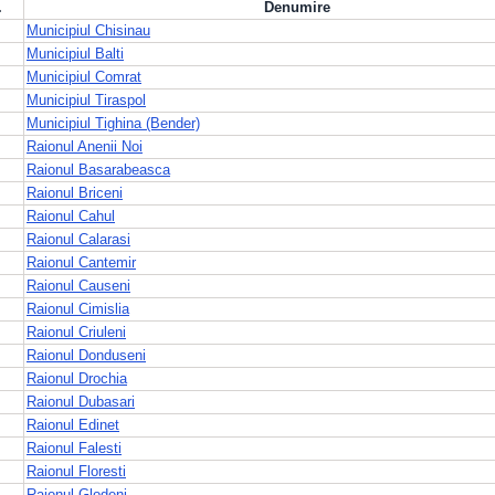
.
Denumire
Municipiul Chisinau
Municipiul Balti
Municipiul Comrat
Municipiul Tiraspol
Municipiul Tighina (Bender)
Raionul Anenii Noi
Raionul Basarabeasca
Raionul Briceni
Raionul Cahul
Raionul Calarasi
Raionul Cantemir
Raionul Causeni
Raionul Cimislia
Raionul Criuleni
Raionul Donduseni
Raionul Drochia
Raionul Dubasari
Raionul Edinet
Raionul Falesti
Raionul Floresti
Raionul Glodeni