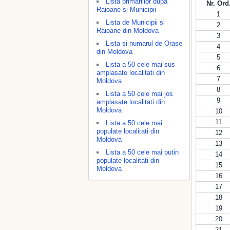
Lista primariilor dupa
Nr. Ord
Raioane si Municipii
1
Lista de Municipii si
2
Raioane din Moldova
3
Lista si numarul de Orase
4
din Moldova
5
Lista a 50 cele mai sus
6
amplasate localitati din
7
Moldova
8
Lista a 50 cele mai jos
9
amplasate localitati din
Moldova
10
11
Lista a 50 cele mai
populate localitati din
12
Moldova
13
Lista a 50 cele mai putin
14
populate localitati din
15
Moldova
16
17
18
19
20
21