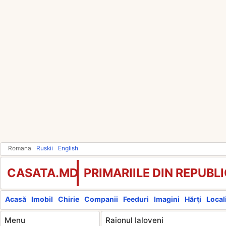
Romana
Ruskii
English
CASATA.MD
PRIMARIILE DIN REPUB
Acasă
Imobil
Chirie
Companii
Feeduri
Imagini
Hărţi
Locali
Menu
Raionul Ialoveni