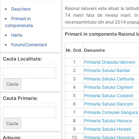
Raionul Ialoveni este situat la lati
Descriere
74 metri fata de nivelul marii. I
Primarii in
recensamintului din anul 2014 popupl
componenata
Primarii in componenta Raionul I
Harta
Forum/Comentarii
Nr. Ord.
Denumire
Cauta Localitate:
1
Primaria Orasului Ialoveni
2
Primaria Satului Bardar
3
Primaria Satului Carbuna
4
Primaria Satului Cigirleni
5
Primaria Satului Costesti
Cauta Primarie:
6
Primaria Satului Danceni
7
Primaria Comunei Gangura
8
Primaria Satului Hansca
9
Primaria Satului Horesti
Adauga:
10
Primaria Satului Horodca