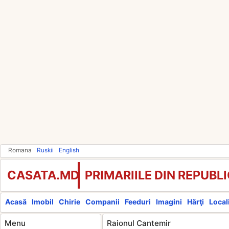
Romana
Ruskii
English
CASATA.MD
PRIMARIILE DIN REPUB
Acasă
Imobil
Chirie
Companii
Feeduri
Imagini
Hărţi
Locali
Menu
Raionul Cantemir