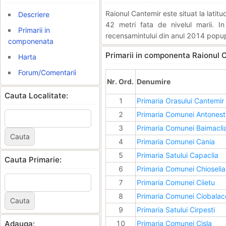
Raionul Cantemir este situat la lati
Descriere
42 metri fata de nivelul marii. I
Primarii in
recensamintului din anul 2014 popupl
componenata
Primarii in componenta Raionul 
Harta
Forum/Comentarii
Nr. Ord.
Denumire
Cauta Localitate:
1
Primaria Orasului Cantemir
2
Primaria Comunei Antonest
3
Primaria Comunei Baimacli
4
Primaria Comunei Cania
5
Primaria Satului Capaclia
Cauta Primarie:
6
Primaria Comunei Chioselia
7
Primaria Comunei Ciietu
8
Primaria Comunei Ciobalac
9
Primaria Satului Cirpesti
Adauga:
10
Primaria Comunei Cisla