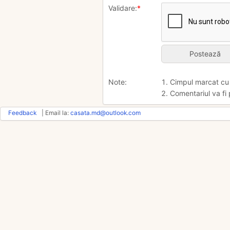
Validare:
*
Note:
1. Cimpul marcat c
2. Comentariul va fi 
Feedback
| Email la:
casata.md@outlook.com