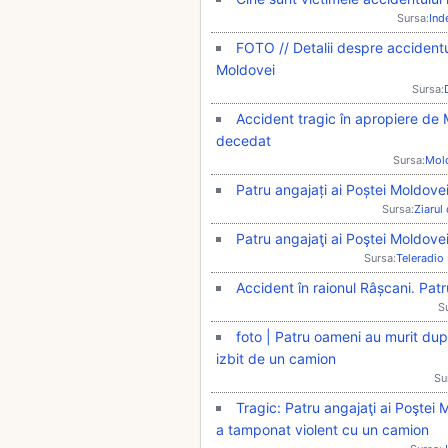
Sursa:
Ind
FOTO // Detalii despre accidentu
Moldovei
Sursa:
Accident tragic în apropiere de M
decedat
Sursa:
Mol
Patru angajați ai Poștei Moldove
Sursa:
Ziarul
Patru angajaţi ai Poştei Moldovei
Sursa:
Teleradio
Accident în raionul Râșcani. Pat
S
foto | Patru oameni au murit dup
izbit de un camion
Su
Tragic: Patru angajaţi ai Poştei
a tamponat violent cu un camion