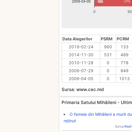
0%
0%
53%
2009-04-05
0
50
Data Alegerilor
PSRM
PCRM
2019-02-24
960
133
2014-11-30
531
489
2010-11-28
0
778
2009-07-29
0
849
2009-04-05
0
1013
Sursa: www.cec.md
Primaria Satului Mihăileni - Ultimil
O femeie din Mihăileni a murit du
reținut
Sursa:
Real