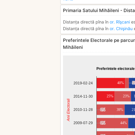
Primaria Satului Mihăileni - Dista
Distanța directă pîna în
or. Rîşcani
es
Distanța directă pîna în
or. Chişinău
e
Preferintele Electorale pe parcurs
Mihăileni
Preferintele electorale
40%
5
5
2019-02-24
25%
23%
2014-11-30
Anii Electorali
2010-11-28
0%
0%
39%
2
0%
0%
44%
2009-07-29