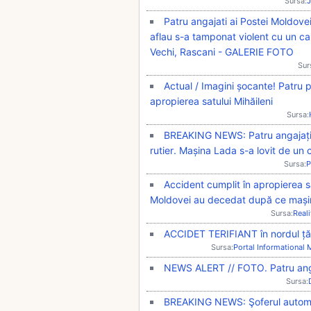
Sursa:
J
Patru angajati ai Postei Moldove
aflau s-a tamponat violent cu un cam
Vechi, Rascani - GALERIE FOTO
Sur
Actual / Imagini șocante! Patru 
apropierea satului Mihăileni
Sursa:
BREAKING NEWS: Patru angajați a
rutier. Mașina Lada s-a lovit de 
Sursa:
P
Accident cumplit în apropierea sa
Moldovei au decedat după ce mași
Sursa:
Real
ACCIDET TERIFIANT în nordul țăr
Sursa:
Portal Informational
NEWS ALERT // FOTO. Patru angaj
Sursa:
BREAKING NEWS: Şoferul automobil