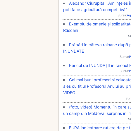
Alexandr Ciurupita: „Am înțeles în
poți face agricultură competitivă”
Sursa:
Ag
Exemplu de omenie și solidaritate
Râșcani
S
Prăpăd în câteva raioane după pl
INUNDATE
Sursa:
P
Pericol de INUNDAȚII în raionul 
Sursa:
P
Cei mai buni profesori si educator
ales cu titlul Profesorul Anului au pr
VIDEO
Sur
(foto, video) Momentul în care s
un câmp din Moldova, surprins în i
S
FURA indicatoare rutiere de pe tr