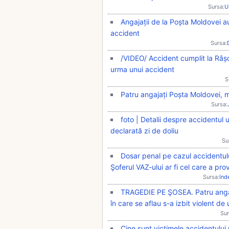
Sursa:
U
Angajații de la Poșta Moldovei au
accident
Sursa:
/VIDEO/ Accident cumplit la Râșca
urma unui accident
S
Patru angajați Poșta Moldovei, m
Sursa:
foto | Detalii despre accidentul 
declarată zi de doliu
Su
Dosar penal pe cazul accidentului
Şoferul VAZ-ului ar fi cel care a pr
Sursa:
Ind
TRAGEDIE PE ŞOSEA. Patru angaja
în care se aflau s-a izbit violent d
Sur
Cine sunt victimele accidentului 