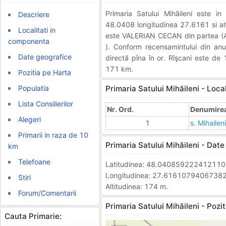
Primaria Satului Mihăileni este 
Descriere
48.0408 longitudinea 27.6161 si alti
Localitati in
este VALERIAN CECAN din partea (A
componenta
). Conform recensamintului din anu
Date geografice
directă pîna în or. Rîşcani este de 
171 km.
Pozitia pe Harta
Populatia
Primaria Satului Mihăileni - Loca
Lista Consilierilor
Nr. Ord.
Denumirea 
Alegeri
1
s. Mihaileni
Primarii in raza de 10
Primaria Satului Mihăileni - Date
km
Telefoane
Latitudinea: 48.04085922241211
Longitudinea: 27.6161079406738
Stiri
Altitudinea: 174 m.
Forum/Comentarii
Primaria Satului Mihăileni - Pozit
Cauta Primarie: