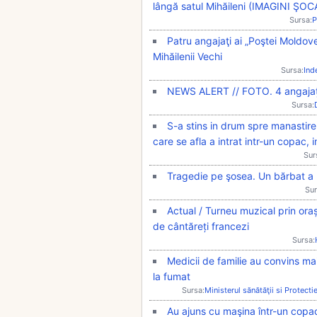
lângă satul Mihăileni (IMAGINI ŞO
Sursa:
P
Patru angajaţi ai „Poştei Moldove
Mihăilenii Vechi
Sursa:
Ind
NEWS ALERT // FOTO. 4 angajați 
Sursa:
S-a stins in drum spre manastire
care se afla a intrat intr-un copac, 
Sur
Tragedie pe şosea. Un bărbat a m
Sur
Actual / Turneu muzical prin oraș
de cântăreți francezi
Sursa:
Medicii de familie au convins mai
la fumat
Sursa:
Ministerul sănătăţii si Protecti
Au ajuns cu maşina într-un copa