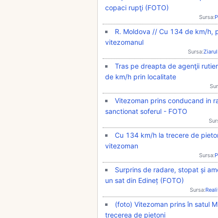
copaci rupţi (FOTO)
Sursa:
P
R. Moldova // Cu 134 de km/h, p
vitezomanul
Sursa:
Ziarul
Tras pe dreapta de agenţii rutie
de km/h prin localitate
Sur
Vitezoman prins conducand in ra
sanctionat soferul - FOTO
Sur
Cu 134 km/h la trecere de pieton
vitezoman
Sursa:
P
Surprins de radare, stopat și a
un sat din Edineț (FOTO)
Sursa:
Real
(foto) Vitezoman prins în satul M
trecerea de pietoni