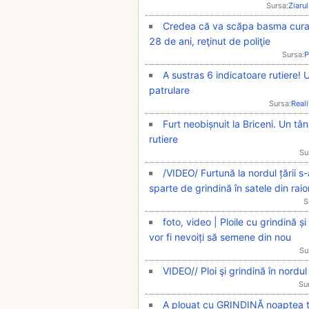
Sursa:
Ziarul
Credea că va scăpa basma curată
28 de ani, reţinut de poliţie
Sursa:
P
A sustras 6 indicatoare rutiere! 
patrulare
Sursa:
Real
Furt neobișnuit la Briceni. Un tâ
rutiere
Su
/VIDEO/ Furtună la nordul țării s
sparte de grindină în satele din raio
S
foto, video | Ploile cu grindină ș
vor fi nevoiți să semene din nou
Su
VIDEO// Ploi şi grindină în nord
Su
A plouat cu GRINDINĂ noaptea tr