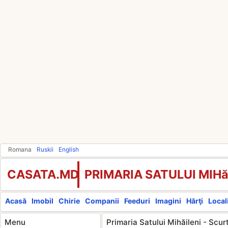
Romana
Ruskii
English
CASATA.MD
PRIMARIA SATULUI MIHă
Acasă
Imobil
Chirie
Companii
Feeduri
Imagini
Hărţi
Locali
Menu
Primaria Satului Mihăileni - Scur