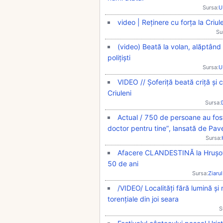
Sursa:
U
video | Reținere cu forța la Criul
Su
(video) Beată la volan, alăptând 
polițiști
Sursa:
U
VIDEO // Șoferiță beată criță și c
Criuleni
Sursa:
Actual / 750 de persoane au fost
doctor pentru tine”, lansată de Pavel
Sursa:
Afacere CLANDESTINĂ la Hrușova
50 de ani
Sursa:
Ziarul
/VIDEO/ Localități fără lumină și
torențiale din joi seara
S