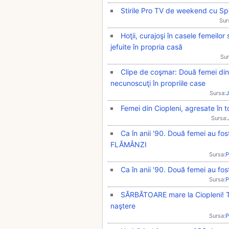
Stirile Pro TV de weekend cu S
Sur
Hoţii, curajoşi în casele femeilor 
jefuite în propria casă
Sur
Clipe de coşmar: Două femei din 
necunoscuţi în propriile case
Sursa:
J
Femei din Ciopleni, agresate în to
Sursa:
Ca în anii '90. Două femei au fos
FLĂMÂNZI
Sursa:
P
Ca în anii '90. Două femei au fo
Sursa:
P
SĂRBĂTOARE mare la Ciopleni! Trip
naştere
Sursa:
P