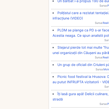
Un bărbat i-a propus 190 de euro
Sursa:
P
Polițistul care a rezistat tentație
infracțiune (VIDEO)
Sursa:
Real
PLDM se plange ca PD s-ar face v
Acestia neaga. Ce spun analistii pol
Sur
Stejarul pierde tot mai multe ”fru
unei organizații din Căușeni au păr
Sursa:
Real
Un grup de oficiali din Criuleni
Sursa:
Mol
Picnic food festival la Hrusova: 
au putut INFRUPTA vizitatorii - VI
Sur
Îți lasă gura apă! Delicii culinare
stradă
Sursa:
P