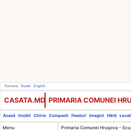
Romana
Ruskii
English
CASATA.MD
PRIMARIA COMUNEI HR
Acasă
Imobil
Chirie
Companii
Feeduri
Imagini
Hărţi
Locali
Menu
Primaria Comunei Hruşova - Scur