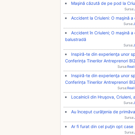
Maşină căzută de pe pod la Criu
Sursa:
Accident la Criuleni: O maşină a 
Sursa:
J
Accident în Criuleni; O maşină a
balustradă
Sursa:
J
Inspiră-te din experienţa unor sp
Conferința Tinerilor Antreprenori 
Sursa:
Real
Inspiră-te din experienţa unor sp
Conferința Tinerilor Antreprenori 
Sursa:
Real
Localnicii din Hruşova, Criuleni, 
Sursa:
J
Au început curăţenia de primăv
Sursa:
Ar fi furat din cel puţin opt case
Sursa: