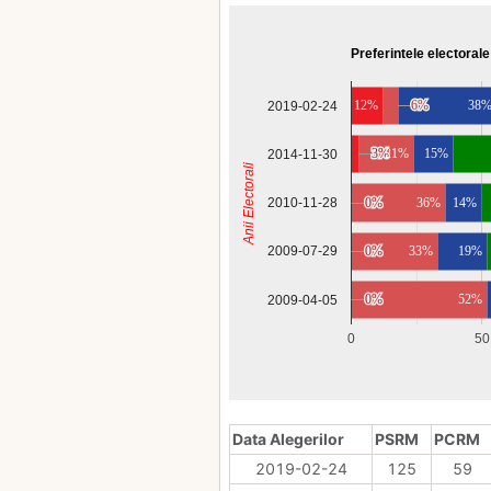
Preferintele electorale
12%
6%
6%
38
2019-02-24
3%
3%
21%
15%
2014-11-30
Anii Electorali
2010-11-28
0%
0%
36%
14%
0%
0%
33%
19%
2009-07-29
0%
0%
52%
2009-04-05
0
50
Data Alegerilor
PSRM
PCRM
2019-02-24
125
59