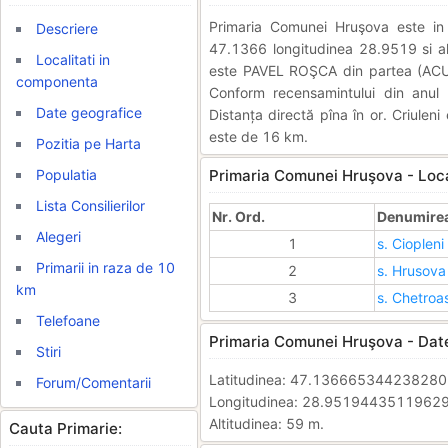
Primaria Comunei Hruşova este 
Descriere
47.1366 longitudinea 28.9519 si alt
Localitati in
este PAVEL ROŞCA din partea (ACUM
componenta
Conform recensamintului din anul
Date geografice
Distanța directă pîna în or. Criulen
este de 16 km.
Pozitia pe Harta
Populatia
Primaria Comunei Hruşova - Loca
Lista Consilierilor
Nr. Ord.
Denumirea 
Alegeri
1
s. Ciopleni
Primarii in raza de 10
2
s. Hrusova
km
3
s. Chetroa
Telefoane
Primaria Comunei Hruşova - Date
Stiri
Latitudinea: 47.13666534423828
Forum/Comentarii
Longitudinea: 28.9519443511962
Altitudinea: 59 m.
Cauta Primarie: