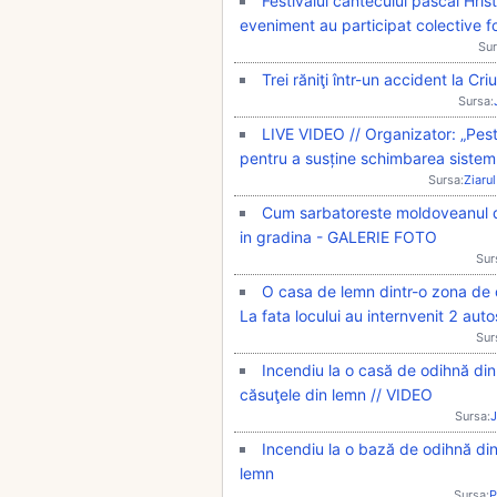
Festivalul cântecului pascal Hris
eveniment au participat colective fo
Sur
Trei răniţi într-un accident la Criu
Sursa:
LIVE VIDEO // Organizator: „Pest
pentru a susține schimbarea sistemu
Sursa:
Ziarul
Cum sarbatoreste moldoveanul de 
in gradina - GALERIE FOTO
Sur
O casa de lemn dintr-o zona de o
La fata locului au internvenit 2 aut
Sur
Incendiu la o casă de odihnă din 
căsuţele din lemn // VIDEO
Sursa:
J
Incendiu la o bază de odihnă din 
lemn
Sursa:
P