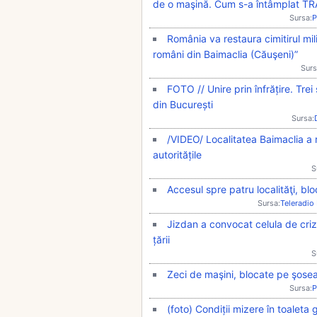
de o maşină. Cum s-a întâmplat T
Sursa:
P
România va restaura cimitirul mil
români din Baimaclia (Căuşeni)”
Surs
FOTO // Unire prin înfrățire. Trei
din București
Sursa:
/VIDEO/ Localitatea Baimaclia a
autoritățile
S
Accesul spre patru localităţi, bl
Sursa:
Teleradio
Jizdan a convocat celula de criză 
țării
S
Zeci de maşini, blocate pe şose
Sursa:
P
(foto) Condiții mizere în toaleta