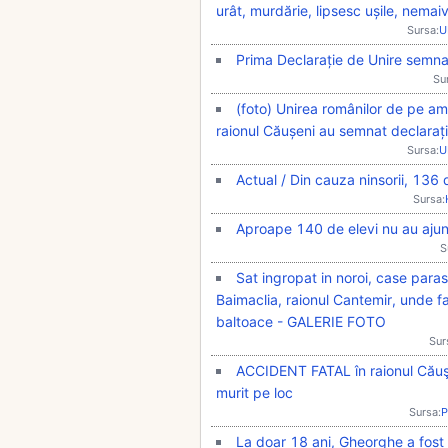
urât, murdărie, lipsesc ușile, nema
Sursa:
U
Prima Declarație de Unire semna
Su
(foto) Unirea românilor de pe am
raionul Căușeni au semnat declaraț
Sursa:
U
Actual / Din cauza ninsorii, 136 
Sursa:
Aproape 140 de elevi nu au ajuns
S
Sat ingropat in noroi, case para
Baimaclia, raionul Cantemir, unde f
baltoace - GALERIE FOTO
Sur
ACCIDENT FATAL în raionul Căuşe
murit pe loc
Sursa:
P
La doar 18 ani, Gheorghe a fost