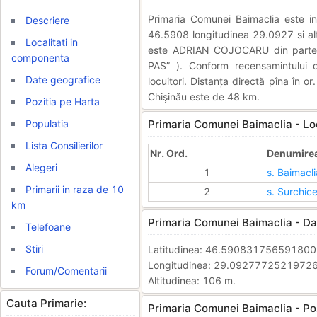
Primaria Comunei Baimaclia este 
Descriere
46.5908 longitudinea 29.0927 si alti
Localitati in
este ADRIAN COJOCARU din partea
componenta
PAS” ). Conform recensamintului
Date geografice
locuitori. Distanța directă pîna în o
Chişinău este de 48 km.
Pozitia pe Harta
Populatia
Primaria Comunei Baimaclia - Lo
Lista Consilierilor
Nr. Ord.
Denumirea 
Alegeri
1
s. Baimacli
Primarii in raza de 10
2
s. Surchice
km
Primaria Comunei Baimaclia - Da
Telefoane
Stiri
Latitudinea: 46.59083175659180
Longitudinea: 29.0927772521972
Forum/Comentarii
Altitudinea: 106 m.
Cauta Primarie:
Primaria Comunei Baimaclia - Poz