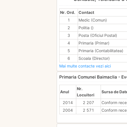
Nr. Ord.
Contact
1
Medic (Comun)
2
Politia ()
3
Posta (Oficiul Postal)
4
Primaria (Primar)
5
Primaria (Contabilitatea)
6
Scoala (Director)
Mai multe contacte vezi aici
Primaria Comunei Baimaclia - Evol
Nr.
Anul
Sursa de Dat
Locuitori
2014
2 207
Conform rece
2004
2 571
Conform rece