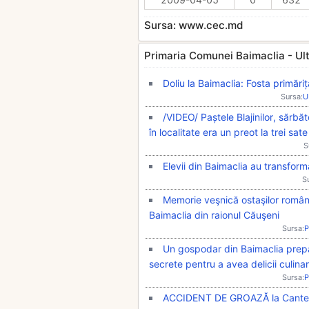
Sursa: www.cec.md
Primaria Comunei Baimaclia - Ultim
Doliu la Baimaclia: Fosta primăr
Sursa:
U
/VIDEO/ Paștele Blajinilor, sărbă
în localitate era un preot la trei sate
S
Elevii din Baimaclia au transfor
S
Memorie veşnică ostaşilor români
Baimaclia din raionul Căuşeni
Sursa:
P
Un gospodar din Baimaclia prepa
secrete pentru a avea delicii culin
Sursa:
P
ACCIDENT DE GROAZĂ la Cantemir.