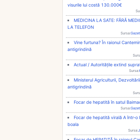
visurile lui costă 130.000€
Su
MEDICINA LA SATE: FĂRĂ MEDIC
LA TELEFON
Sursa:
Gazet
Vine furtuna? În raionul Cantemir
antigrindină
Surs
Actual / Autoritățile extind supr
Sursa:
Ministerul Agriculturii, Dezvoltăr
antigrindină
Surs
Focar de hepatită în satul Baimac
Sursa:
Gazet
Focar de hepatită virală A într-o
boala
Sursa:
J
Focar de HEPATITĂ în raionul Can