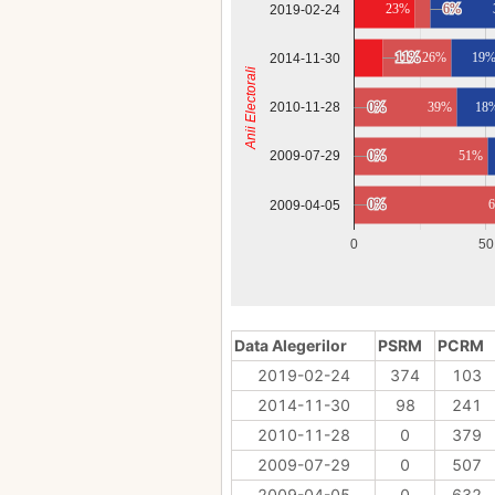
23%
6%
6%
2019-02-24
11%
11%
26%
19
2014-11-30
Anii Electorali
2010-11-28
0%
0%
39%
18
0%
0%
51%
2009-07-29
0%
0%
2009-04-05
0
50
Data Alegerilor
PSRM
PCRM
2019-02-24
374
103
2014-11-30
98
241
2010-11-28
0
379
2009-07-29
0
507
2009-04-05
0
632