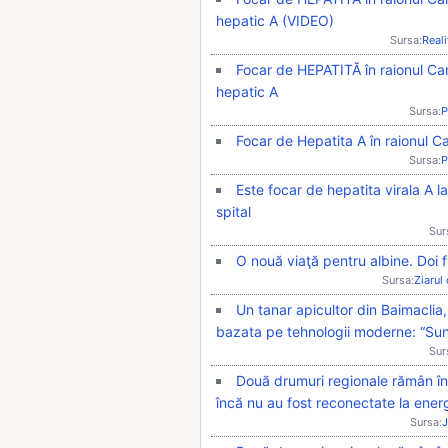
hepatic A (VIDEO)
Sursa:
Real
Focar de HEPATITĂ în raionul Can
hepatic A
Sursa:
P
Focar de Hepatita A în raionul Can
Sursa:
P
Este focar de hepatita virala A la
spital
Sur
O nouă viaţă pentru albine. Doi f
Sursa:
Ziarul
Un tanar apicultor din Baimaclia,
bazata pe tehnologii moderne: “Sunt
Sur
Două drumuri regionale rămân înc
încă nu au fost reconectate la energ
Sursa:
J