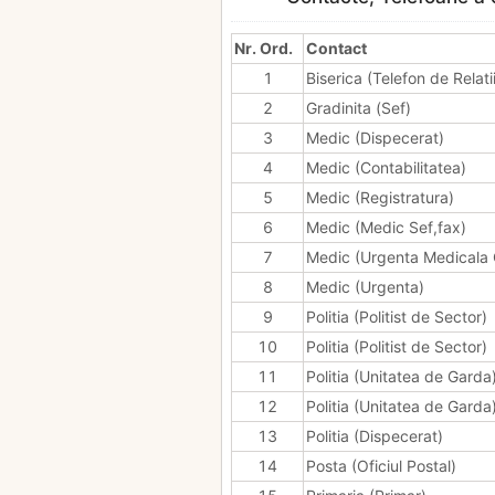
Nr. Ord.
Contact
1
Biserica (Telefon de Relatii
2
Gradinita (Sef)
3
Medic (Dispecerat)
4
Medic (Contabilitatea)
5
Medic (Registratura)
6
Medic (Medic Sef,fax)
7
Medic (Urgenta Medicala 
8
Medic (Urgenta)
9
Politia (Politist de Sector)
10
Politia (Politist de Sector)
11
Politia (Unitatea de Garda
12
Politia (Unitatea de Garda
13
Politia (Dispecerat)
14
Posta (Oficiul Postal)