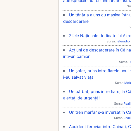
autospeciale au fost înmânate astă
Su
Un tânăr a ajuns cu mașina într-u
descarcerare
S
Zilele Naţionale dedicate lui Ale
Sursa:
Teleradio
Acțiuni de descarcerare în Căina
într-un camion
Sursa:
U
Un şofer, prins între fiarele unui
i-au salvat viaţa
Sursa:
Mol
Un bărbat, prins între fiare, la C
alertați de urgență!
Sursa:
Real
Un tren marfar s-a inversat în C
Sursa:
Real
Accident feroviar intre Cainari, C