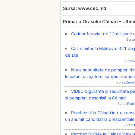
Sursa: www.cec.md
Primaria Orasului Căinari - Ultimil
Coridor feroviar de 12 milioane e
Sursa
Caz uimitor în Moldova: 321 de 
de zile
Sursa:
Noua subunitate de pompieri din
locuitori, cu ajutorul sprijinului amer
Sursa:
Ziarul
VIDEO Siguranță și securitate pe
și pompieri, deschisă la Căinari
Sursa:
Real
Percheziții la Căinari într-un dos
un anumit candidat la prezidențiale
Sursa:
J
Percheziții CNA la Căinari într-