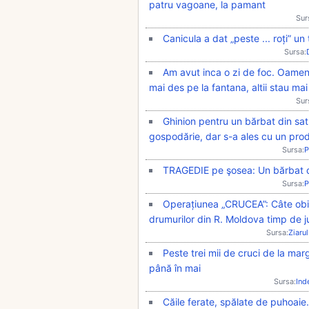
patru vagoane, la pamant
Sur
Canicula a dat „peste ... roți” un
Sursa:
Am avut inca o zi de foc. Oamenii
mai des pe la fantana, altii stau ma
Sur
Ghinion pentru un bărbat din sat
gospodărie, dar s-a ales cu un pro
Sursa:
P
TRAGEDIE pe şosea: Un bărbat 
Sursa:
P
Operațiunea „CRUCEA”: Câte ob
drumurilor din R. Moldova timp de 
Sursa:
Ziarul
Peste trei mii de cruci de la ma
până în mai
Sursa:
Ind
Căile ferate, spălate de puhoaie. 