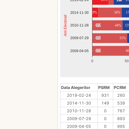
9%
34%
1
2014-11-30
Anii Electorali
2010-11-28
0%
0%
44%
1
0%
0%
51%
2009-07-29
0%
0%
6
2009-04-05
0
50
Data Alegerilor
PSRM
PCRM
2019-02-24
931
260
2014-11-30
149
539
2010-11-28
0
767
2009-07-29
0
893
2009-04-05
0
995