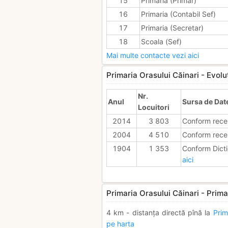
15
Primaria (Primar)
16
Primaria (Contabil Sef)
17
Primaria (Secretar)
18
Scoala (Sef)
Mai multe contacte vezi aici
Primaria Orasului Căinari - Evolut
Nr.
Anul
Sursa de Dat
Locuitori
2014
3 803
Conform rece
2004
4 510
Conform rece
1904
1 353
Conform Dicti
aici
Primaria Orasului Căinari - Prima
4 km - distanța directă pînă la
Prim
pe harta