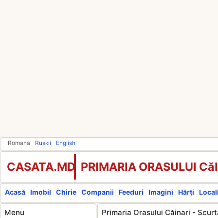
Romana
Ruskii
English
CASATA.MD
PRIMARIA ORASULUI Că
Acasă
Imobil
Chirie
Companii
Feeduri
Imagini
Hărţi
Locali
Menu
Primaria Orasului Căinari - Scurt