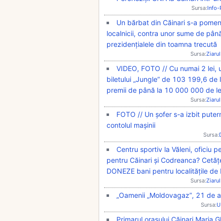
Sursa:
Info
Un bărbat din Căinari s-a pomeni
localnicii, contra unor sume de pân
prezidențialele din toamna trecută
Sursa:
Ziarul
VIDEO, FOTO // Cu numai 2 lei, u
biletului „Jungle” de 103 199,6 de le
premii de până la 10 000 000 de le
Sursa:
Ziarul
FOTO // Un șofer s-a izbit puter
contolul mașinii
Sursa:
Centru sportiv la Văleni, oficiu p
pentru Căinari și Codreanca? Cetățe
DONEZE bani pentru localitățile de 
Sursa:
Ziarul
„Oamenii „Moldovagaz”, 21 de an
Sursa:
U
Primarul orașului Căinari Maria 