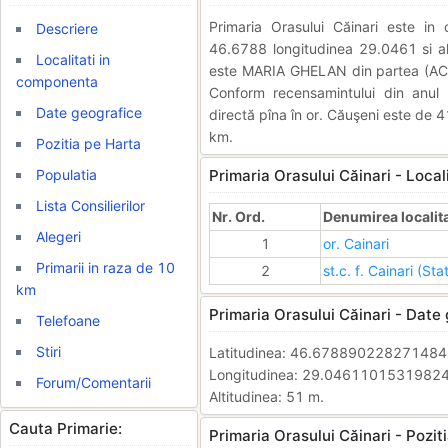
Primaria Orasului Căinari este i
Descriere
46.6788 longitudinea 29.0461 si alt
Localitati in
este MARIA GHELAN din partea (ACU
componenta
Conform recensamintului din anul 
Date geografice
directă pîna în or. Căuşeni este de 4
km.
Pozitia pe Harta
Populatia
Primaria Orasului Căinari - Local
Lista Consilierilor
Nr. Ord.
Denumirea localita
Alegeri
1
or. Cainari
Primarii in raza de 10
2
st.c. f. Cainari (St
km
Primaria Orasului Căinari - Date
Telefoane
Stiri
Latitudinea: 46.67889022827148
Longitudinea: 29.0461101531982
Forum/Comentarii
Altitudinea: 51 m.
Cauta Primarie:
Primaria Orasului Căinari - Poziti