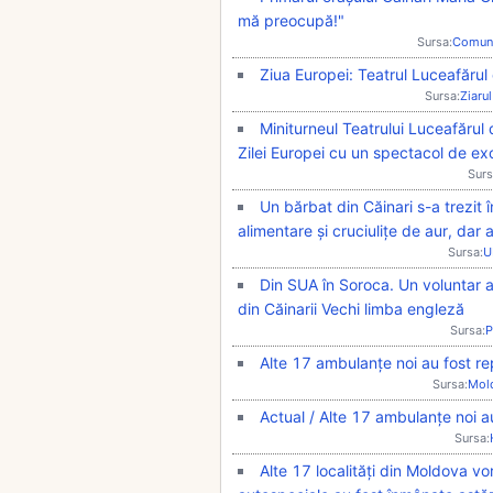
mă preocupă!"
Sursa:
Comun
Ziua Europei: Teatrul Luceafărul 
Sursa:
Ziarul
Miniturneul Teatrului Luceafărul d
Zilei Europei cu un spectacol de exc
Surs
Un bărbat din Căinari s-a trezit î
alimentare și cruciulițe de aur, dar a
Sursa:
U
Din SUA în Soroca. Un voluntar al 
din Căinarii Vechi limba engleză
Sursa:
P
Alte 17 ambulanțe noi au fost repa
Sursa:
Mol
Actual / Alte 17 ambulanțe noi au 
Sursa:
Alte 17 localități din Moldova v