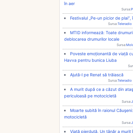
în aer
Sursa:
P
Festivalul „Pe-un picior de plai”, 
Sursa:
Teleradio
MTID informează: Toate drumurile
deblocarea drumurilor locale
Sursa:
Mol
Poveste emoționantă de viață cu f
Havva pentru bunica Liuba
Sur
Ajută-l pe Renat să trăiască
Sursa:
Teleradio
A murit după ce a căzut din ataş
periculoasă pe motocicletă
Sursa:
J
Moarte subită în raionul Căuşen
motocicletă
Sursa:
J
Viaţă pierdută. Un tânăr a murit 