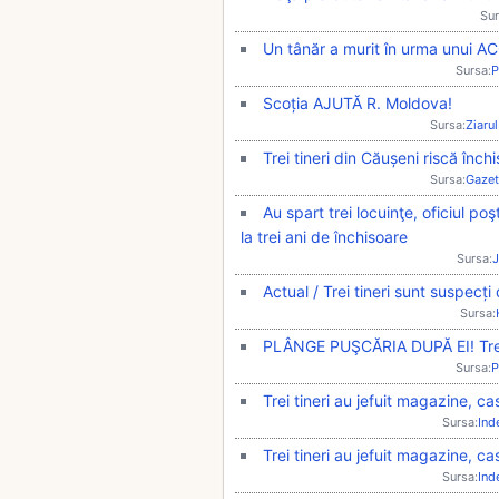
Sur
Un tânăr a murit în urma unui 
Sursa:
P
Scoția AJUTĂ R. Moldova!
Sursa:
Ziarul
Trei tineri din Căușeni riscă înch
Sursa:
Gazet
Au spart trei locuinţe, oficiul poş
la trei ani de închisoare
Sursa:
J
Actual / Trei tineri sunt suspecți 
Sursa:
PLÂNGE PUŞCĂRIA DUPĂ EI! Trei t
Sursa:
P
Trei tineri au jefuit magazine, ca
Sursa:
Ind
Trei tineri au jefuit magazine, ca
Sursa:
Ind